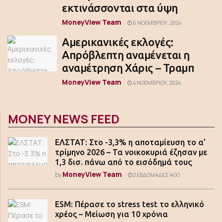
εκτινάσσονται στα ύψη
MoneyView Team
6 ΝΟΕΜΒΡΊΟΥ, 2024
Αμερικανικές εκλογές:
Απρόβλεπτη αναμένεται η
αναμέτρηση Χάρις – Τραμπ
MoneyView Team
4 ΝΟΕΜΒΡΊΟΥ, 2024
MONEY NEWS FEED
ΕΛΣΤΑΤ: Στο -3,3% η αποταμίευση το α’
τρίμηνο 2026 – Τα νοικοκυριά έζησαν με
1,3 δισ. πάνω από το εισόδημά τους
MoneyView Team
by
2 ΕΒΔΟΜΆΔΕΣ AGO
ESM: Πέρασε το stress test το ελληνικό
χρέος – Μείωση για 10 χρόνια