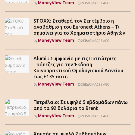
MoneyView Team
by
2 ΕΒΔΟΜΆΔΕΣ AGO
STOXX: Σταθερά τον Σεπτέμβριο η
αναβάθμιση του Euronext Athens – Τι
σημαίνει για το Χρηματιστήριο Αθηνών
MoneyView Team
by
2 ΕΒΔΟΜΆΔΕΣ AGO
Alumil: Συμφωνία με τις Πιστώτριες
Τράπεζες για την Έκδοση
Κοινοπρακτικού Ομολογιακού Δανείου
έως €135 εκατ.
MoneyView Team
by
2 ΕΒΔΟΜΆΔΕΣ AGO
Πετρέλαιο: Σε υψηλό 5 εβδομάδων πάνω
από τα 92 δολάρια το Brent
MoneyView Team
by
2 ΕΒΔΟΜΆΔΕΣ AGO
Χρυσός σε υψηλό 2 εβδομάδων: