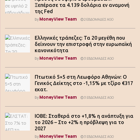
Ξεπέρασε τα 4.139 δολάρια εν αναμονή
της Fed
MoneyView Team
by
2 ΕΒΔΟΜΆΔΕΣ AGO
Ελληνικές τράπεζες: Τα 20 μεγέθη που
δείχνουν την επιστροφή στην ευρωπαϊκή
κανονικότητα
MoneyView Team
by
3 ΕΒΔΟΜΆΔΕΣ AGO
Πτωτικό 5×5 στη Λεωφόρο Αθηνών: Ο
Γενικός Δείκτης στο -1,15% με τζίρο €317
εκατ.
MoneyView Team
by
3 ΕΒΔΟΜΆΔΕΣ AGO
ΙΟΒΕ: Σταθερά στο +1,8% η ανάπτυξη για
το 2026 – Στο +2% η πρόβλεψη για το
2027
MoneyView Team
by
3 ΕΒΔΟΜΆΔΕΣ AGO