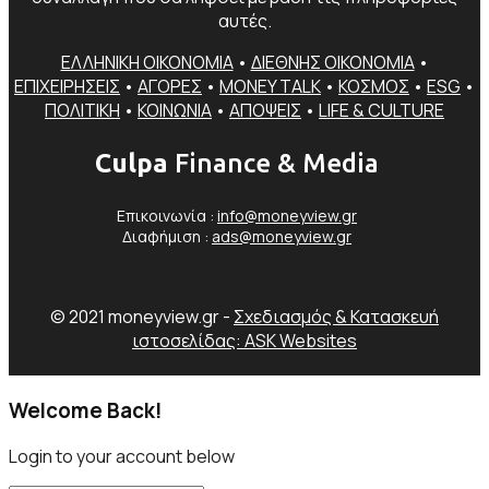
αυτές.
ΕΛΛΗΝΙΚΗ ΟΙΚΟΝΟΜΙΑ
•
ΔΙΕΘΝΗΣ ΟΙΚΟΝΟΜΙΑ
•
ΕΠΙΧΕΙΡΗΣΕΙΣ
•
ΑΓΟΡΕΣ
•
MONEY TALK
•
ΚΟΣΜΟΣ
•
ESG
•
ΠΟΛΙΤΙΚΗ
•
ΚΟΙΝΩΝΙΑ
•
ΑΠΟΨΕΙΣ
•
LIFE & CULTURE
Culpa
Finance & Media
Επικοινωνία :
info@moneyview.gr
Διαφήμιση :
ads@moneyview.gr
© 2021 moneyview.gr -
Σχεδιασμός & Κατασκευή
ιστοσελίδας: ASK Websites
Welcome Back!
Login to your account below