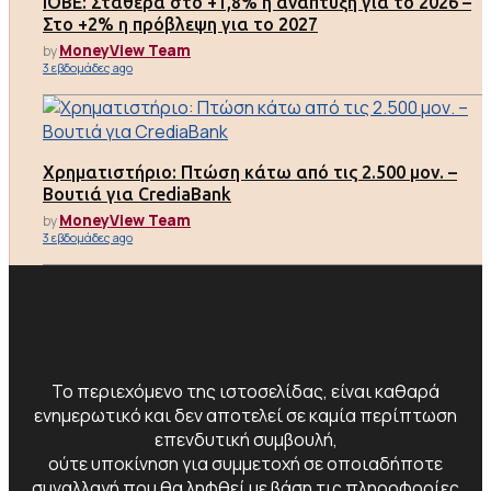
ΙΟΒΕ: Σταθερά στο +1,8% η ανάπτυξη για το 2026 –
Στο +2% η πρόβλεψη για το 2027
MoneyView Team
by
3 εβδομάδες ago
Χρηματιστήριο: Πτώση κάτω από τις 2.500 μον. –
Βουτιά για CrediaBank
MoneyView Team
by
3 εβδομάδες ago
Το περιεχόμενο της ιστοσελίδας, είναι καθαρά
ενημερωτικό και δεν αποτελεί σε καμία περίπτωση
επενδυτική συμβουλή,
ούτε υποκίνηση για συμμετοχή σε οποιαδήποτε
συναλλαγή που θα ληφθεί με βάση τις πληροφορίες