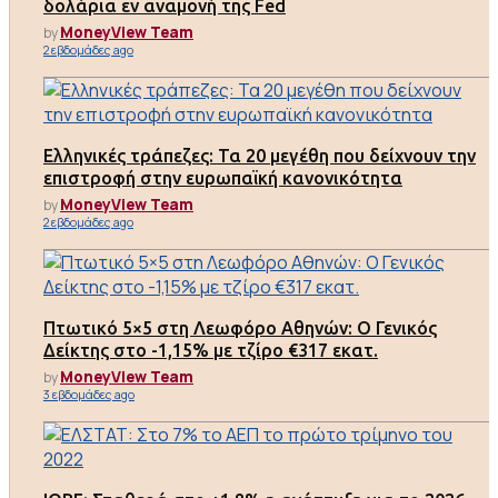
δολάρια εν αναμονή της Fed
MoneyView Team
by
2 εβδομάδες ago
Ελληνικές τράπεζες: Τα 20 μεγέθη που δείχνουν την
επιστροφή στην ευρωπαϊκή κανονικότητα
MoneyView Team
by
2 εβδομάδες ago
Πτωτικό 5×5 στη Λεωφόρο Αθηνών: Ο Γενικός
Δείκτης στο -1,15% με τζίρο €317 εκατ.
MoneyView Team
by
3 εβδομάδες ago