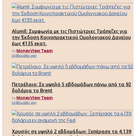
Alumil: Συμφωνία με τις Πιστώτριες Τράπεζες για
την Έκδοση Κοινοπρακτικού Ομολογιακού Δανείου
έως €135 εκατ.
MoneyView Team
by
2 εβδομάδες ago
Πετρέλαιο: Σε υψηλό 5 εβδομάδων πάνω από τα 92
δολάρια το Brent
MoneyView Team
by
2 εβδομάδες ago
Χρυσός σε υψηλό 2 εβδομάδων: Ξεπέρασε τα 4.139