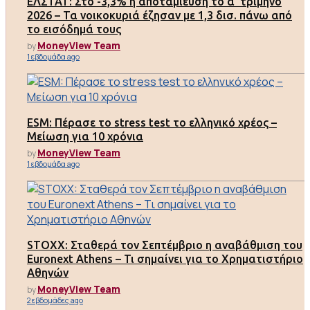
ΕΛΣΤΑΤ: Στο -3,3% η αποταμίευση το α’ τρίμηνο
2026 – Τα νοικοκυριά έζησαν με 1,3 δισ. πάνω από
το εισόδημά τους
MoneyView Team
by
1 εβδομάδα ago
ESM: Πέρασε το stress test το ελληνικό χρέος –
Μείωση για 10 χρόνια
MoneyView Team
by
1 εβδομάδα ago
STOXX: Σταθερά τον Σεπτέμβριο η αναβάθμιση του
Euronext Athens – Τι σημαίνει για το Χρηματιστήριο
Αθηνών
MoneyView Team
by
2 εβδομάδες ago