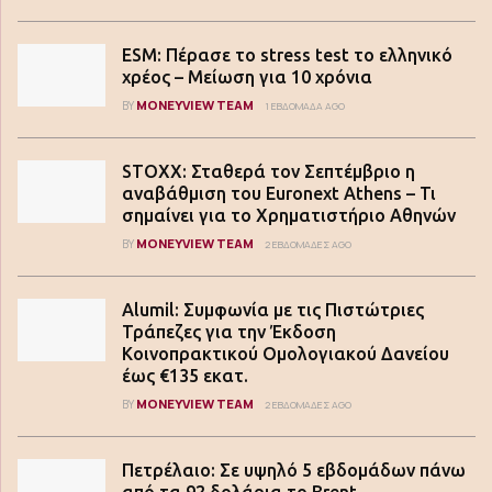
ESM: Πέρασε το stress test το ελληνικό
χρέος – Μείωση για 10 χρόνια
MONEYVIEW TEAM
BY
1 ΕΒΔΟΜΆΔΑ AGO
STOXX: Σταθερά τον Σεπτέμβριο η
αναβάθμιση του Euronext Athens – Τι
σημαίνει για το Χρηματιστήριο Αθηνών
MONEYVIEW TEAM
BY
2 ΕΒΔΟΜΆΔΕΣ AGO
Alumil: Συμφωνία με τις Πιστώτριες
Τράπεζες για την Έκδοση
Κοινοπρακτικού Ομολογιακού Δανείου
έως €135 εκατ.
MONEYVIEW TEAM
BY
2 ΕΒΔΟΜΆΔΕΣ AGO
Πετρέλαιο: Σε υψηλό 5 εβδομάδων πάνω