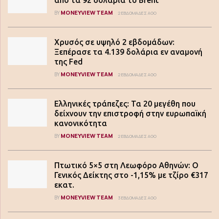
από τα 92 δολάρια το Brent
MONEYVIEW TEAM
BY
2 ΕΒΔΟΜΆΔΕΣ AGO
Χρυσός σε υψηλό 2 εβδομάδων:
Ξεπέρασε τα 4.139 δολάρια εν αναμονή
της Fed
MONEYVIEW TEAM
BY
2 ΕΒΔΟΜΆΔΕΣ AGO
Ελληνικές τράπεζες: Τα 20 μεγέθη που
δείχνουν την επιστροφή στην ευρωπαϊκή
κανονικότητα
MONEYVIEW TEAM
BY
2 ΕΒΔΟΜΆΔΕΣ AGO
Πτωτικό 5×5 στη Λεωφόρο Αθηνών: Ο
Γενικός Δείκτης στο -1,15% με τζίρο €317
εκατ.
MONEYVIEW TEAM
BY
3 ΕΒΔΟΜΆΔΕΣ AGO