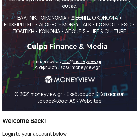
αυτές.
ΕΛΛΗΝΙΚΗ ΟΙΚΟΝΟΜΙΑ
•
ΔΙΕΘΝΗΣ ΟΙΚΟΝΟΜΙΑ
•
ΕΠΙΧΕΙΡΗΣΕΙΣ
•
ΑΓΟΡΕΣ
•
MONEY TALK
•
ΚΟΣΜΟΣ
•
ESG
•
ΠΟΛΙΤΙΚΗ
•
ΚΟΙΝΩΝΙΑ
•
ΑΠΟΨΕΙΣ
•
LIFE & CULTURE
Culpa
Finance & Media
Επικοινωνία :
info@moneyview.gr
Διαφήμιση :
ads@moneyview.gr
© 2021 moneyview.gr -
Σχεδιασμός & Κατασκευή
ιστοσελίδας: ASK Websites
Welcome Back!
Login to your account below