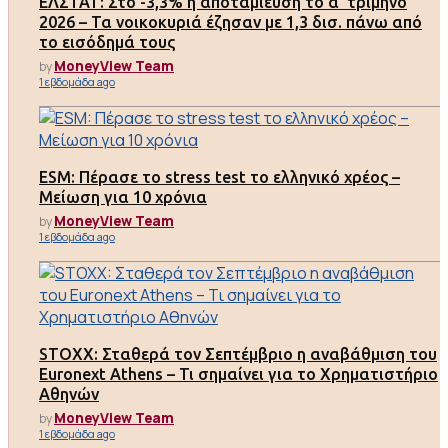
ΕΛΣΤΑΤ: Στο -3,3% η αποταμίευση το α’ τρίμηνο
2026 – Τα νοικοκυριά έζησαν με 1,3 δισ. πάνω από
το εισόδημά τους
MoneyView Team
by
1 εβδομάδα ago
ESM: Πέρασε το stress test το ελληνικό χρέος –
Μείωση για 10 χρόνια
MoneyView Team
by
1 εβδομάδα ago
STOXX: Σταθερά τον Σεπτέμβριο η αναβάθμιση του
Euronext Athens – Τι σημαίνει για το Χρηματιστήριο
Αθηνών
MoneyView Team
by
1 εβδομάδα ago