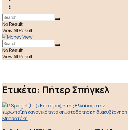
LIFE & CULTURE
ΠΟΛΙΤΙΚΗ
ΕΛΛΑΔΑ
No Result
View All Result
ΑΠΟΨΕΙΣ
LIFE & CULTURE
No Result
View All Result
Ετικέτα:
Πήτερ Σπήγκελ