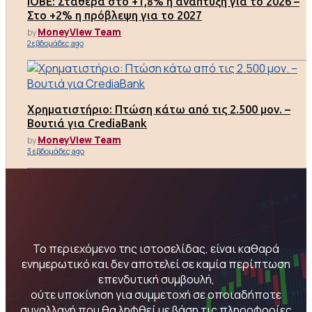
ΙΟΒΕ: Σταθερά στο +1,8% η ανάπτυξη για το 2026 –
Στο +2% η πρόβλεψη για το 2027
MoneyView Team
by
2 εβδομάδες ago
Χρηματιστήριο: Πτώση κάτω από τις 2.500 μον. –
Βουτιά για CrediaBank
MoneyView Team
by
3 εβδομάδες ago
Το περιεχόμενο της ιστοσελίδας, είναι καθαρά
ενημερωτικό και δεν αποτελεί σε καμία περίπτωση
επενδυτική συμβουλή,
ούτε υποκίνηση για συμμετοχή σε οποιαδήποτε
συναλλαγή που θα ληφθεί με βάση τις πληροφορίες