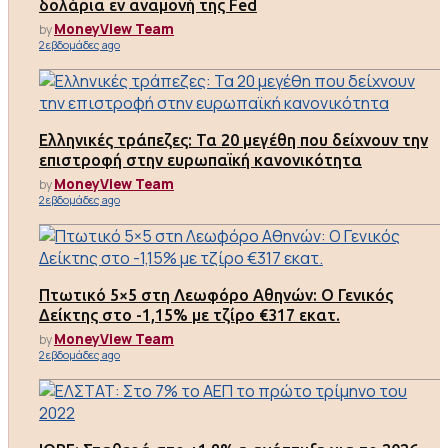
δολάρια εν αναμονή της Fed
MoneyView Team
by
2 εβδομάδες ago
Ελληνικές τράπεζες: Τα 20 μεγέθη που δείχνουν την
επιστροφή στην ευρωπαϊκή κανονικότητα
MoneyView Team
by
2 εβδομάδες ago
Πτωτικό 5×5 στη Λεωφόρο Αθηνών: Ο Γενικός
Δείκτης στο -1,15% με τζίρο €317 εκατ.
MoneyView Team
by
2 εβδομάδες ago