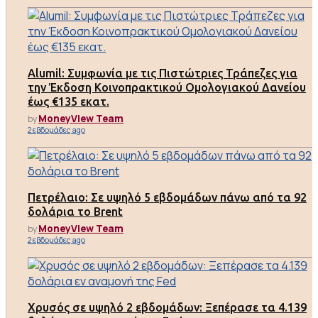
Alumil: Συμφωνία με τις Πιστώτριες Τράπεζες για
την Έκδοση Κοινοπρακτικού Ομολογιακού Δανείου
έως €135 εκατ.
MoneyView Team
by
2 εβδομάδες ago
Πετρέλαιο: Σε υψηλό 5 εβδομάδων πάνω από τα 92
δολάρια το Brent
MoneyView Team
by
2 εβδομάδες ago
Χρυσός σε υψηλό 2 εβδομάδων: Ξεπέρασε τα 4.139