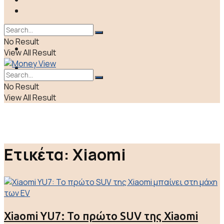
ΠΟΛΙΤΙΚΗ
LIFE & CULTURE
ΕΛΛΑΔΑ
No Result
ΑΠΟΨΕΙΣ
View All Result
LIFE & CULTURE
No Result
View All Result
Ετικέτα:
Xiaomi
Xiaomi YU7: Το πρώτο SUV της Xiaomi