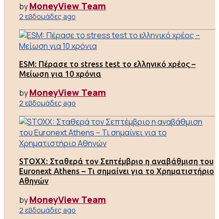
MoneyView Team
by
2 εβδομάδες ago
ESM: Πέρασε το stress test το ελληνικό χρέος –
Μείωση για 10 χρόνια
MoneyView Team
by
2 εβδομάδες ago
STOXX: Σταθερά τον Σεπτέμβριο η αναβάθμιση του
Euronext Athens – Τι σημαίνει για το Χρηματιστήριο
Αθηνών
MoneyView Team
by
2 εβδομάδες ago