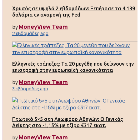
Χρυσός σε υψηλό 2 εβδομάδων: Ξεπέρασε τα 4.139
δολάρια εν αναμονή της Fed
MoneyView Team
by
2 εβδομάδες ago
Ελληνικές τράπεζες: Τα 20 μεγέθη που δείχνουν την
επιστροφή στην ευρωπαϊκή κανονικότητα
MoneyView Team
by
3 εβδομάδες ago
Πτωτικό 5×5 στη Λεωφόρο Αθηνών: Ο Γενικός
Δείκτης στο -1,15% με τζίρο €317 εκατ.
MoneyView Team
by