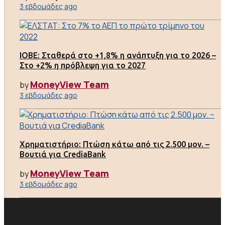
3 εβδομάδες ago
ΙΟΒΕ: Σταθερά στο +1,8% η ανάπτυξη για το 2026 –
Στο +2% η πρόβλεψη για το 2027
MoneyView Team
by
3 εβδομάδες ago
Χρηματιστήριο: Πτώση κάτω από τις 2.500 μον. –
Βουτιά για CrediaBank
MoneyView Team
by
3 εβδομάδες ago