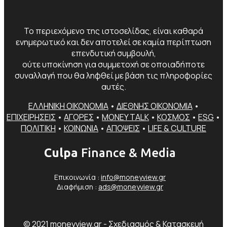
Το περιεχόμενο της ιστοσελίδας, είναι καθαρά
ενημερωτικό και δεν αποτελεί σε καμία περίπτωση
επενδυτική συμβουλή,
ούτε υποκίνηση για συμμετοχή σε οποιαδήποτε
συναλλαγή που θα ληφθεί με βάση τις πληροφορίες
αυτές.
ΕΛΛΗΝΙΚΗ ΟΙΚΟΝΟΜΙΑ
•
ΔΙΕΘΝΗΣ ΟΙΚΟΝΟΜΙΑ
•
ΕΠΙΧΕΙΡΗΣΕΙΣ
•
ΑΓΟΡΕΣ
•
MONEY TALK
•
ΚΟΣΜΟΣ
•
ESG
•
ΠΟΛΙΤΙΚΗ
•
ΚΟΙΝΩΝΙΑ
•
ΑΠΟΨΕΙΣ
•
LIFE & CULTURE
Culpa
Finance & Media
Επικοινωνία :
info@moneyview.gr
Διαφήμιση :
ads@moneyview.gr
© 2021 moneyview.gr -
Σχεδιασμός & Κατασκευή