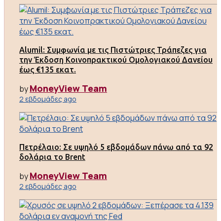
Alumil: Συμφωνία με τις Πιστώτριες Τράπεζες για
την Έκδοση Κοινοπρακτικού Ομολογιακού Δανείου
έως €135 εκατ.
MoneyView Team
by
2 εβδομάδες ago
Πετρέλαιο: Σε υψηλό 5 εβδομάδων πάνω από τα 92
δολάρια το Brent
MoneyView Team
by
2 εβδομάδες ago