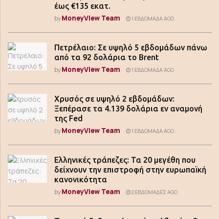
έως €135 εκατ.
MoneyView Team
by
1 ΕΒΔΟΜΆΔΑ AGO
Πετρέλαιο: Σε υψηλό 5 εβδομάδων πάνω
από τα 92 δολάρια το Brent
MoneyView Team
by
1 ΕΒΔΟΜΆΔΑ AGO
Χρυσός σε υψηλό 2 εβδομάδων:
Ξεπέρασε τα 4.139 δολάρια εν αναμονή
της Fed
MoneyView Team
by
1 ΕΒΔΟΜΆΔΑ AGO
Ελληνικές τράπεζες: Τα 20 μεγέθη που
δείχνουν την επιστροφή στην ευρωπαϊκή
κανονικότητα
MoneyView Team
by
2 ΕΒΔΟΜΆΔΕΣ AGO