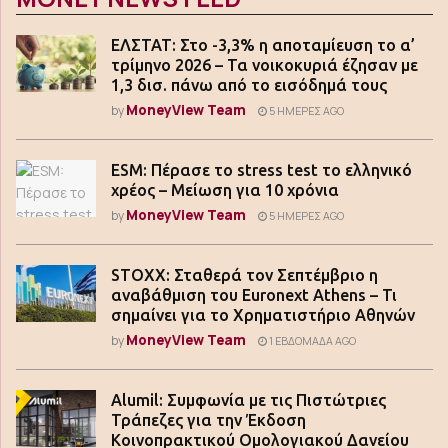
ΕΛΣΤΑΤ: Στο -3,3% η αποταμίευση το α’
τρίμηνο 2026 – Τα νοικοκυριά έζησαν με
1,3 δισ. πάνω από το εισόδημά τους
MoneyView Team
by
5 ΗΜΈΡΕΣ AGO
ESM: Πέρασε το stress test το ελληνικό
χρέος – Μείωση για 10 χρόνια
MoneyView Team
by
5 ΗΜΈΡΕΣ AGO
STOXX: Σταθερά τον Σεπτέμβριο η
αναβάθμιση του Euronext Athens – Τι
σημαίνει για το Χρηματιστήριο Αθηνών
MoneyView Team
by
1 ΕΒΔΟΜΆΔΑ AGO
Alumil: Συμφωνία με τις Πιστώτριες
Τράπεζες για την Έκδοση
Κοινοπρακτικού Ομολογιακού Δανείου