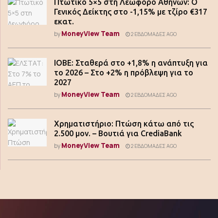
Πτωτικό 5×5 στη Λεωφόρο Αθηνών: Ο
Γενικός Δείκτης στο -1,15% με τζίρο €317
εκατ.
MoneyView Team
by
2 ΕΒΔΟΜΆΔΕΣ AGO
ΙΟΒΕ: Σταθερά στο +1,8% η ανάπτυξη για
το 2026 – Στο +2% η πρόβλεψη για το
2027
MoneyView Team
by
2 ΕΒΔΟΜΆΔΕΣ AGO
Χρηματιστήριο: Πτώση κάτω από τις
2.500 μον. – Βουτιά για CrediaBank
MoneyView Team
by
2 ΕΒΔΟΜΆΔΕΣ AGO