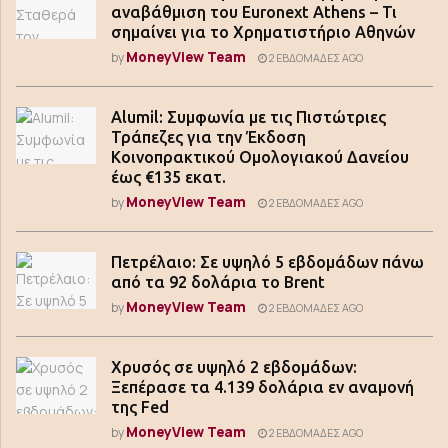
αναβάθμιση του Euronext Athens – Τι
σημαίνει για το Χρηματιστήριο Αθηνών
MoneyView Team
by
2 ΕΒΔΟΜΆΔΕΣ AGO
Alumil: Συμφωνία με τις Πιστώτριες
Τράπεζες για την Έκδοση
Κοινοπρακτικού Ομολογιακού Δανείου
έως €135 εκατ.
MoneyView Team
by
2 ΕΒΔΟΜΆΔΕΣ AGO
Πετρέλαιο: Σε υψηλό 5 εβδομάδων πάνω
από τα 92 δολάρια το Brent
MoneyView Team
by
2 ΕΒΔΟΜΆΔΕΣ AGO
Χρυσός σε υψηλό 2 εβδομάδων:
Ξεπέρασε τα 4.139 δολάρια εν αναμονή
της Fed
MoneyView Team
by
2 ΕΒΔΟΜΆΔΕΣ AGO