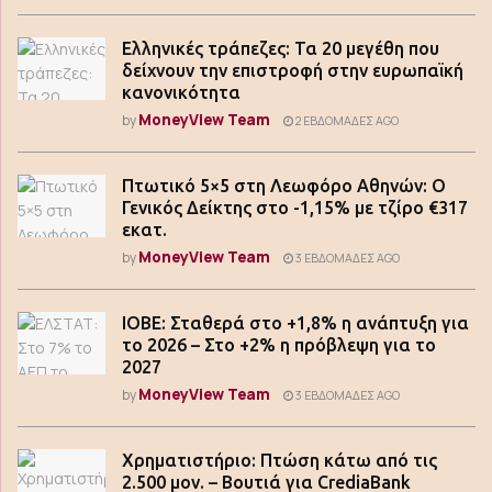
Ελληνικές τράπεζες: Τα 20 μεγέθη που
δείχνουν την επιστροφή στην ευρωπαϊκή
κανονικότητα
MoneyView Team
by
2 ΕΒΔΟΜΆΔΕΣ AGO
Πτωτικό 5×5 στη Λεωφόρο Αθηνών: Ο
Γενικός Δείκτης στο -1,15% με τζίρο €317
εκατ.
MoneyView Team
by
3 ΕΒΔΟΜΆΔΕΣ AGO
ΙΟΒΕ: Σταθερά στο +1,8% η ανάπτυξη για
το 2026 – Στο +2% η πρόβλεψη για το
2027
MoneyView Team
by
3 ΕΒΔΟΜΆΔΕΣ AGO
Χρηματιστήριο: Πτώση κάτω από τις
2.500 μον. – Βουτιά για CrediaBank