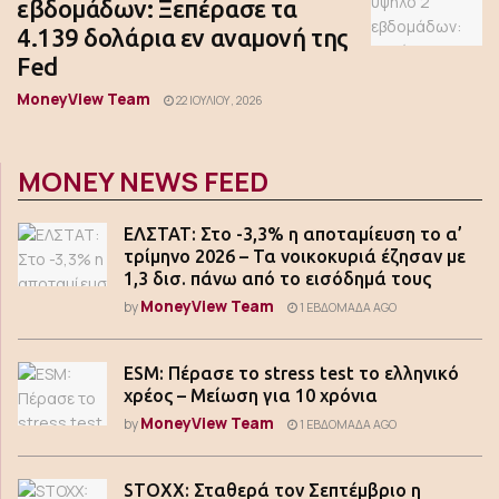
εβδομάδων: Ξεπέρασε τα
4.139 δολάρια εν αναμονή της
Fed
MoneyView Team
22 ΙΟΥΛΊΟΥ, 2026
MONEY NEWS FEED
ΕΛΣΤΑΤ: Στο -3,3% η αποταμίευση το α’
τρίμηνο 2026 – Τα νοικοκυριά έζησαν με
1,3 δισ. πάνω από το εισόδημά τους
MoneyView Team
by
1 ΕΒΔΟΜΆΔΑ AGO
ESM: Πέρασε το stress test το ελληνικό
χρέος – Μείωση για 10 χρόνια
MoneyView Team
by
1 ΕΒΔΟΜΆΔΑ AGO
STOXX: Σταθερά τον Σεπτέμβριο η