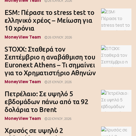
MoneyView Team
26 ΙΟΥΛΊΟΥ, 2026
ESM: Πέρασε το stress test το
ελληνικό χρέος – Μείωση για
10 χρόνια
MoneyView Team
26 ΙΟΥΛΊΟΥ, 2026
STOXX: Σταθερά τον
Σεπτέμβριο η αναβάθμιση του
Euronext Athens – Τι σημαίνει
για το Χρηματιστήριο Αθηνών
MoneyView Team
23 ΙΟΥΛΊΟΥ, 2026
Πετρέλαιο: Σε υψηλό 5
εβδομάδων πάνω από τα 92
δολάρια το Brent
MoneyView Team
22 ΙΟΥΛΊΟΥ, 2026
Χρυσός σε υψηλό 2