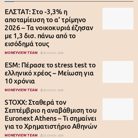
ΕΛΣΤΑΤ: Στο -3,3% η
αποταμίευση το α’ τρίμηνο
2026 – Τα νοικοκυριά έζησαν
με 1,3 δισ. πάνω από το
εισόδημά τους
MONEYVIEW TEAM
26 ΙΟΥΛΊΟΥ, 2026
ESM: Πέρασε το stress test το
ελληνικό χρέος – Μείωση για
10 χρόνια
MONEYVIEW TEAM
26 ΙΟΥΛΊΟΥ, 2026
STOXX: Σταθερά τον
Σεπτέμβριο η αναβάθμιση του
Euronext Athens – Τι σημαίνει
για το Χρηματιστήριο Αθηνών
MONEYVIEW TEAM
23 ΙΟΥΛΊΟΥ, 2026