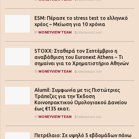
ESM: Πέρασε το stress test το ελληνικό
χρέος – Μείωση για 10 χρόνια
MONEYVIEW TEAM
BY
2 ΕΒΔΟΜΆΔΕΣ AGO
STOXX: Σταθερά τον Σεπτέμβριο η
αναβάθμιση του Euronext Athens – Τι
σημαίνει για το Χρηματιστήριο Αθηνών
MONEYVIEW TEAM
BY
2 ΕΒΔΟΜΆΔΕΣ AGO
Alumil: Συμφωνία με τις Πιστώτριες
Τράπεζες για την Έκδοση
Κοινοπρακτικού Ομολογιακού Δανείου
έως €135 εκατ.
MONEYVIEW TEAM
BY
2 ΕΒΔΟΜΆΔΕΣ AGO
Πετρέλαιο: Σε υψηλό 5 εβδομάδων πάνω