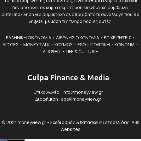
Το περιεχόμενο της ιστοσελίδας, είναι καθαρά ενημερωτικό και
δεν αποτελεί σε καμία περίπτωση επενδυτική συμβουλή,
ούτε υποκίνηση για συμμετοχή σε οποιαδήποτε συναλλαγή που θα
ληφθεί με βάση τις πληροφορίες αυτές.
ΕΛΛΗΝΙΚΗ ΟΙΚΟΝΟΜΙΑ
•
ΔΙΕΘΝΗΣ ΟΙΚΟΝΟΜΙΑ
•
ΕΠΙΧΕΙΡΗΣΕΙΣ
•
ΑΓΟΡΕΣ
•
MONEY TALK
•
ΚΟΣΜΟΣ
•
ESG
•
ΠΟΛΙΤΙΚΗ
•
ΚΟΙΝΩΝΙΑ
•
ΑΠΟΨΕΙΣ
•
LIFE & CULTURE
Culpa
Finance & Media
Επικοινωνία :
info@moneyview.gr
Διαφήμιση :
ads@moneyview.gr
© 2021 moneyview.gr -
Σχεδιασμός & Κατασκευή ιστοσελίδας: ASK
Websites