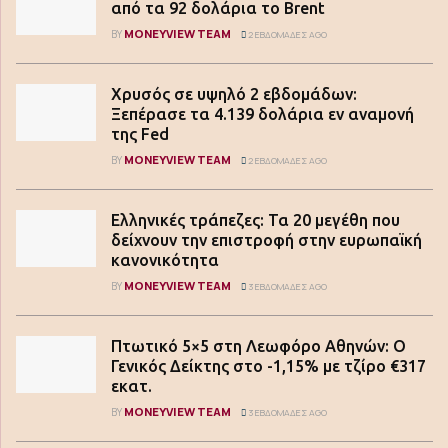
από τα 92 δολάρια το Brent
MONEYVIEW TEAM
BY
2 ΕΒΔΟΜΆΔΕΣ AGO
Χρυσός σε υψηλό 2 εβδομάδων:
Ξεπέρασε τα 4.139 δολάρια εν αναμονή
της Fed
MONEYVIEW TEAM
BY
2 ΕΒΔΟΜΆΔΕΣ AGO
Ελληνικές τράπεζες: Τα 20 μεγέθη που
δείχνουν την επιστροφή στην ευρωπαϊκή
κανονικότητα
MONEYVIEW TEAM
BY
3 ΕΒΔΟΜΆΔΕΣ AGO
Πτωτικό 5×5 στη Λεωφόρο Αθηνών: Ο
Γενικός Δείκτης στο -1,15% με τζίρο €317
εκατ.
MONEYVIEW TEAM
BY
3 ΕΒΔΟΜΆΔΕΣ AGO