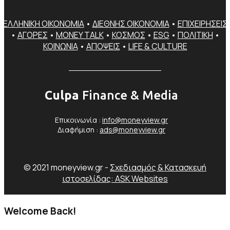
ΕΛΛΗΝΙΚΗ ΟΙΚΟΝΟΜΙΑ
•
ΔΙΕΘΝΗΣ ΟΙΚΟΝΟΜΙΑ
•
ΕΠΙΧΕΙΡΗΣΕΙΣ
•
ΑΓΟΡΕΣ
•
MONEY TALK
•
ΚΟΣΜΟΣ
•
ESG
•
ΠΟΛΙΤΙΚΗ
•
ΚΟΙΝΩΝΙΑ
•
ΑΠΟΨΕΙΣ
•
LIFE & CULTURE
Culpa
Finance & Media
Επικοινωνία :
info@moneyview.gr
Διαφήμιση :
ads@moneyview.gr
© 2021 moneyview.gr -
Σχεδιασμός & Κατασκευή
ιστοσελίδας: ASK Websites
Welcome Back!