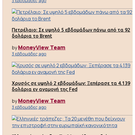
3 εβδομάδες ago
Πετρέλαιο: Σε υψηλό 5 εβδομάδων πάνω από τα 92
δολάρια το Brent
MoneyView Team
by
3 εβδομάδες ago
Χρυσός σε υψηλό 2 εβδομάδων: Ξεπέρασε τα 4.139
δολάρια εν αναμονή της Fed
MoneyView Team
by
3 εβδομάδες ago