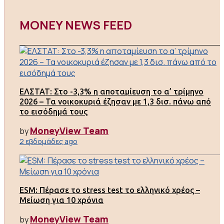
MONEY NEWS FEED
ΕΛΣΤΑΤ: Στο -3,3% η αποταμίευση το α’ τρίμηνο
2026 – Τα νοικοκυριά έζησαν με 1,3 δισ. πάνω από
το εισόδημά τους
MoneyView Team
by
2 εβδομάδες ago
ESM: Πέρασε το stress test το ελληνικό χρέος –
Μείωση για 10 χρόνια
MoneyView Team
by