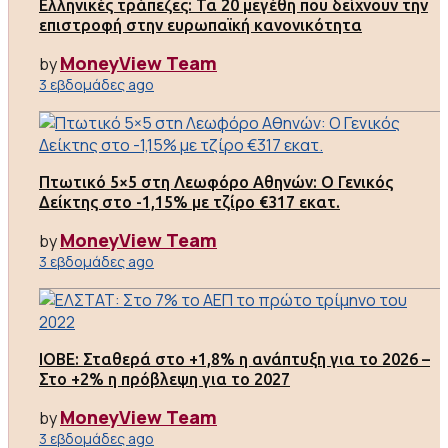
Ελληνικές τράπεζες: Τα 20 μεγέθη που δείχνουν την
επιστροφή στην ευρωπαϊκή κανονικότητα
MoneyView Team
by
3 εβδομάδες ago
Πτωτικό 5×5 στη Λεωφόρο Αθηνών: Ο Γενικός
Δείκτης στο -1,15% με τζίρο €317 εκατ.
MoneyView Team
by
3 εβδομάδες ago
ΙΟΒΕ: Σταθερά στο +1,8% η ανάπτυξη για το 2026 –
Στο +2% η πρόβλεψη για το 2027
MoneyView Team
by
3 εβδομάδες ago