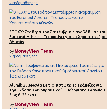
2 εβδομάδες ago
STOXX: Σταθερά τον Σεπτέμβριο η αναβάθμιση του
Euronext Athens – Τι σημαίνει για το Χρηματιστήριο
Αθηνών
MoneyView Team
by
2 εβδομάδες ago
Alumil: Συμφωνία με τις Πιστώτριες Τράπεζες για
την Έκδοση Κοινοπρακτικού Ομολογιακού Δανείου
έως €135 εκατ.
MoneyView Team
by