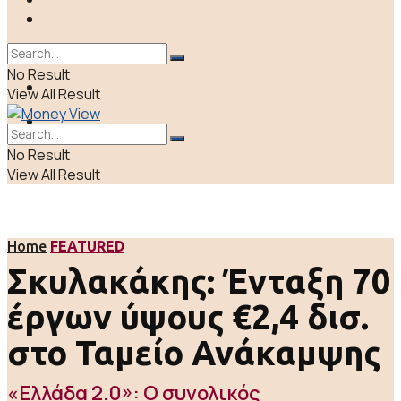
ΠΟΛΙΤΙΚΗ
LIFE & CULTURE
ΕΛΛΑΔΑ
No Result
ΑΠΟΨΕΙΣ
View All Result
LIFE & CULTURE
No Result
View All Result
Home
FEATURED
Σκυλακάκης: Ένταξη 70
έργων ύψους €2,4 δισ.
στο Ταμείο Ανάκαμψης
«Ελλάδα 2.0»: O συνολικός