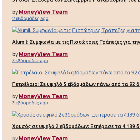
MoneyView Team
by
2 εβδομάδες ago
Alumil: Συμφωνία με τις Πιστώτριες Τράπεζες για τ
MoneyView Team
by
3 εβδομάδες ago
Πετρέλαιο: Σε υψηλό 5 εβδομάδων πάνω από τα 92 δ
MoneyView Team
by
3 εβδομάδες ago
Χρυσός σε υψηλό 2 εβδομάδων: Ξεπέρασε τα 4.139 δ
MoneyView Team
by