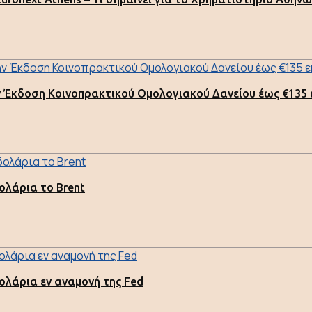
ην Έκδοση Κοινοπρακτικού Ομολογιακού Δανείου έως €135 
ολάρια το Brent
ολάρια εν αναμονή της Fed