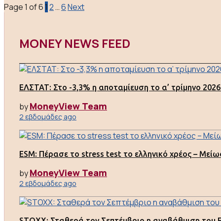
Page 1 of 6
1
2
…
6
Next
MONEY NEWS FEED
ΕΛΣΤΑΤ: Στο -3,3% η αποταμίευση το α’ τρίμηνο 2026
MoneyView Team
by
2 εβδομάδες ago
ESM: Πέρασε το stress test το ελληνικό χρέος – Μείω
MoneyView Team
by
2 εβδομάδες ago
STOXX: Σταθερά τον Σεπτέμβριο η αναβάθμιση του Eu