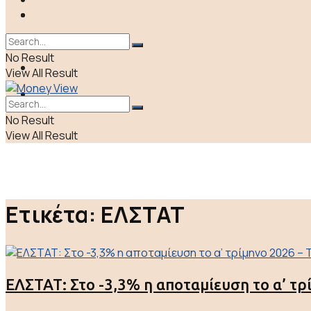
ΠΟΛΙΤΙΚΗ
LIFE & CULTURE
ΕΛΛΑΔΑ
No Result
ΑΠΟΨΕΙΣ
View All Result
LIFE & CULTURE
No Result
View All Result
Ετικέτα:
ΕΛΣΤΑΤ
ΕΛΣΤΑΤ: Στο -3,3% η αποταμίευση το α’ τρ