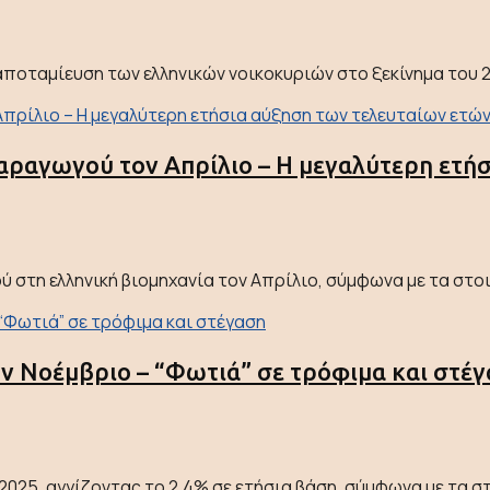
ποταμίευση των ελληνικών νοικοκυριών στο ξεκίνημα του 20
αραγωγού τον Απρίλιο – H μεγαλύτερη ετή
στη ελληνική βιομηχανία τον Απρίλιο, σύμφωνα με τα στοιχ
ν Νοέμβριο – “Φωτιά” σε τρόφιμα και στέ
25, αγγίζοντας το 2,4% σε ετήσια βάση, σύμφωνα με τα στοι