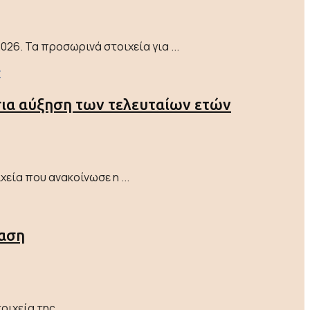
26. Τα προσωρινά στοιχεία για ...
σια αύξηση των τελευταίων ετών
εία που ανακοίνωσε η ...
γαση
χεία της ...