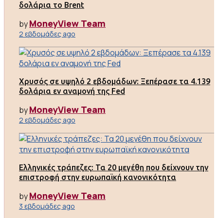
δολάρια το Brent
MoneyView Team
by
2 εβδομάδες ago
Χρυσός σε υψηλό 2 εβδομάδων: Ξεπέρασε τα 4.139
δολάρια εν αναμονή της Fed
MoneyView Team
by
2 εβδομάδες ago
Ελληνικές τράπεζες: Τα 20 μεγέθη που δείχνουν την
επιστροφή στην ευρωπαϊκή κανονικότητα
MoneyView Team
by
3 εβδομάδες ago