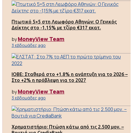
Πτωτικό 5×5 στη Λεωφόρο Αθηνών: Ο Γενικός
Δείκτης στο -1,15% με τζίρο €317 εκατ.
MoneyView Team
by
3 εβδομάδες ago
ΙΟΒΕ: Σταθερά στο +1,8% η ανάπτυξη για το 2026 –
Στο +2% η πρόβλεψη για το 2027
MoneyView Team
by
3 εβδομάδες ago
Χρηματιστήριο: Πτώση κάτω από τις 2.500 μον. –
Βουτιά για CrediaBank