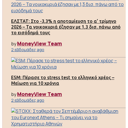
ΕΛΣΤΑΤ: Στο -3,3% η αποταμίευση το α’ τρίμηνο
2026 – Τα νοικοκυριά έζησαν με 1,3 δισ. πάνω από
το εισόδημά τους
MoneyView Team
by
2 εβδομάδες ago
ESM: Πέρασε το stress test το ελληνικό χρέος –
Μείωση για 10 χρόνια
MoneyView Team
by
2 εβδομάδες ago