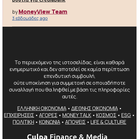
MoneyView Team
by
3 εβδομάδες ago
Το περιεχόμενο της ιστοσελίδας, είναι καθαρά
ενημερωτικό και δεν αποτελεί σε καμία περίπτωση
επενδυτική συμβουλή,
ούτε υποκίνηση για συμμετοχή σε οποιαδήποτε
συναλλαγή που θα ληφθεί με βάση τις πληροφορίες
αυτές.
ΕΛΛΗΝΙΚΗ ΟΙΚΟΝΟΜΙΑ
•
ΔΙΕΘΝΗΣ ΟΙΚΟΝΟΜΙΑ
•
ΕΠΙΧΕΙΡΗΣΕΙΣ
•
ΑΓΟΡΕΣ
•
MONEY TALK
•
ΚΟΣΜΟΣ
•
ESG
•
ΠΟΛΙΤΙΚΗ
•
ΚΟΙΝΩΝΙΑ
•
ΑΠΟΨΕΙΣ
•
LIFE & CULTURE
Culpa
Finance & Media