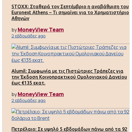
STOXX: Σταθερά τον Σεπτέμβριο η αναβάθμιση του
Euronext Athens – Τι σημαίνει για το Χρηματιστήριο
Αθηνών
MoneyView Team
by
2 εβδομάδες ago
Alumil: Συμφωνία με τις Πιστώτριες Τράπεζες για
την Έκδοση Κοινοπρακτικού Ομολογιακού Δανείου
έως €135 εκατ.
MoneyView Team
by
2 εβδομάδες ago
Πετρέλαιο: Σε υψηλό 5 εβδομάδων πάνω από τα 92