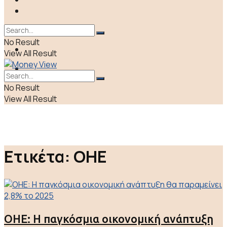
ΠΟΛΙΤΙΚΗ
LIFE & CULTURE
ΕΛΛΑΔΑ
No Result
ΑΠΟΨΕΙΣ
View All Result
LIFE & CULTURE
No Result
View All Result
Ετικέτα:
ΟΗΕ
ΟΗΕ: Η παγκόσμια οικονομική ανάπτυξη