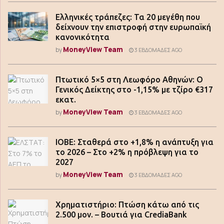
Ελληνικές τράπεζες: Τα 20 μεγέθη που
δείχνουν την επιστροφή στην ευρωπαϊκή
κανονικότητα
MoneyView Team
by
3 ΕΒΔΟΜΆΔΕΣ AGO
Πτωτικό 5×5 στη Λεωφόρο Αθηνών: Ο
Γενικός Δείκτης στο -1,15% με τζίρο €317
εκατ.
MoneyView Team
by
3 ΕΒΔΟΜΆΔΕΣ AGO
ΙΟΒΕ: Σταθερά στο +1,8% η ανάπτυξη για
το 2026 – Στο +2% η πρόβλεψη για το
2027
MoneyView Team
by
3 ΕΒΔΟΜΆΔΕΣ AGO
Χρηματιστήριο: Πτώση κάτω από τις
2.500 μον. – Βουτιά για CrediaBank