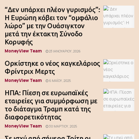
“Δεν υπάρχει πλέον γυρισμός”:
Η Ευρώπη κόβει τον “ομφάλιο
λώρο” με την Ουάσιγκτον
μετά την έκτακτη Σύνοδο
Κορυφής
MoneyView Team
23 ΙΑΝΟΥΑΡΊΟΥ, 2026
Ορκίστηκε ο νέος καγκελάριος
Φρίντριχ Μερτς
MoneyView Team
6 ΜΑΪ́ΟΥ, 2025
ΗΠΑ: Πίεση σε ευρωπαϊκές
εταιρείες για συμμόρφωση με
το διάταγμα Τραμπ κατά της
διαφορετικότητας
MoneyView Team
30 ΜΑΡΤΊΟΥ, 2025
Σε ισχύ από σήμερα Τρίτη οι