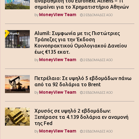
αναβάθμιση του Euronext Athens – Τι
σημαίνει για το Χρηματιστήριο Αθηνών
MoneyView Team
by
2 ΕΒΔΟΜΆΔΕΣ AGO
Alumil: Συμφωνία με τις Πιστώτριες
Τράπεζες για την Έκδοση
Κοινοπρακτικού Ομολογιακού Δανείου
έως €135 εκατ.
MoneyView Team
by
2 ΕΒΔΟΜΆΔΕΣ AGO
Πετρέλαιο: Σε υψηλό 5 εβδομάδων πάνω
από τα 92 δολάρια το Brent
MoneyView Team
by
2 ΕΒΔΟΜΆΔΕΣ AGO
Χρυσός σε υψηλό 2 εβδομάδων:
Ξεπέρασε τα 4.139 δολάρια εν αναμονή
της Fed
MoneyView Team
by
2 ΕΒΔΟΜΆΔΕΣ AGO