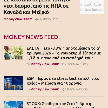
νέοι δασμοί από τις ΗΠΑ σε
Καναδά και Μεξικό
MoneyView Team
4 ΜΑΡΤΊΟΥ, 2025
MONEY NEWS FEED
ΕΛΣΤΑΤ: Στο -3,3% η αποταμίευση το α’
τρίμηνο 2026 – Τα νοικοκυριά έζησαν με
1,3 δισ. πάνω από το εισόδημά τους
MoneyView Team
by
2 ΕΒΔΟΜΆΔΕΣ AGO
ESM: Πέρασε το stress test το ελληνικό
χρέος – Μείωση για 10 χρόνια
MoneyView Team
by
2 ΕΒΔΟΜΆΔΕΣ AGO
STOXX: Σταθερά τον Σεπτέμβριο η