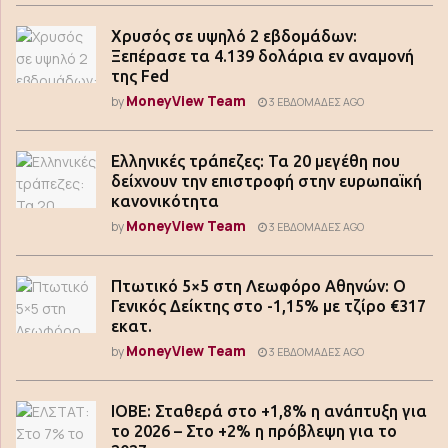
Χρυσός σε υψηλό 2 εβδομάδων:
Ξεπέρασε τα 4.139 δολάρια εν αναμονή
της Fed
MoneyView Team
by
3 ΕΒΔΟΜΆΔΕΣ AGO
Ελληνικές τράπεζες: Τα 20 μεγέθη που
δείχνουν την επιστροφή στην ευρωπαϊκή
κανονικότητα
MoneyView Team
by
3 ΕΒΔΟΜΆΔΕΣ AGO
Πτωτικό 5×5 στη Λεωφόρο Αθηνών: Ο
Γενικός Δείκτης στο -1,15% με τζίρο €317
εκατ.
MoneyView Team
by
3 ΕΒΔΟΜΆΔΕΣ AGO
ΙΟΒΕ: Σταθερά στο +1,8% η ανάπτυξη για
το 2026 – Στο +2% η πρόβλεψη για το