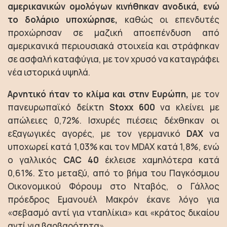
αμερικανικών ομολόγων κινήθηκαν ανοδικά, ενώ
το δολάριο υποχώρησε,
καθώς οι επενδυτές
προχώρησαν σε μαζική αποεπένδυση από
αμερικανικά περιουσιακά στοιχεία και στράφηκαν
σε ασφαλή καταφύγια, με τον χρυσό να καταγράφει
νέα ιστορικά υψηλά.
Αρνητικό ήταν το κλίμα και στην Ευρώπη,
με τον
πανευρωπαϊκό δείκτη
Stoxx 600
να κλείνει με
απώλειες 0,72%. Ισχυρές πιέσεις δέχθηκαν οι
εξαγωγικές αγορές, με τον γερμανικό
DAX
να
υποχωρεί κατά 1,03% και τον MDAX κατά 1,8%, ενώ
ο γαλλικός
CAC 40
έκλεισε χαμηλότερα κατά
0,61%. Στο μεταξύ, από το βήμα του Παγκόσμιου
Οικονομικού Φόρουμ στο Νταβός, ο Γάλλος
πρόεδρος Εμανουέλ Μακρόν έκανε λόγο για
«σεβασμό αντί για νταηλίκια» και «κράτος δικαίου
αντί για βαρβαρότητα».