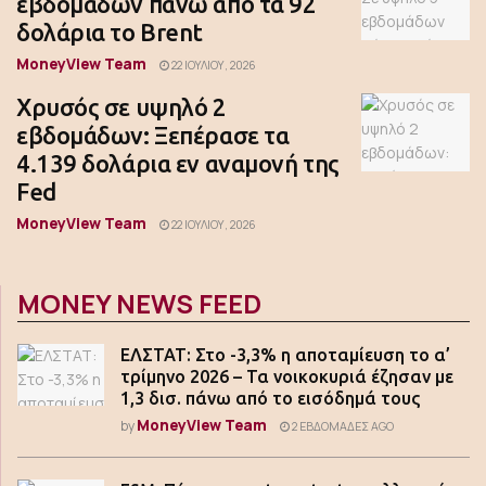
εβδομάδων πάνω από τα 92
δολάρια το Brent
MoneyView Team
22 ΙΟΥΛΊΟΥ, 2026
Χρυσός σε υψηλό 2
εβδομάδων: Ξεπέρασε τα
4.139 δολάρια εν αναμονή της
Fed
MoneyView Team
22 ΙΟΥΛΊΟΥ, 2026
MONEY NEWS FEED
ΕΛΣΤΑΤ: Στο -3,3% η αποταμίευση το α’
τρίμηνο 2026 – Τα νοικοκυριά έζησαν με
1,3 δισ. πάνω από το εισόδημά τους
MoneyView Team
by
2 ΕΒΔΟΜΆΔΕΣ AGO