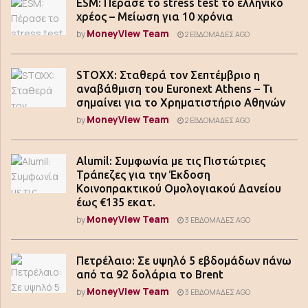
ESM: Πέρασε το stress test το ελληνικό
χρέος – Μείωση για 10 χρόνια
MoneyView Team
by
2 ΕΒΔΟΜΆΔΕΣ AGO
STOXX: Σταθερά τον Σεπτέμβριο η
αναβάθμιση του Euronext Athens – Τι
σημαίνει για το Χρηματιστήριο Αθηνών
MoneyView Team
by
2 ΕΒΔΟΜΆΔΕΣ AGO
Alumil: Συμφωνία με τις Πιστώτριες
Τράπεζες για την Έκδοση
Κοινοπρακτικού Ομολογιακού Δανείου
έως €135 εκατ.
MoneyView Team
by
3 ΕΒΔΟΜΆΔΕΣ AGO
Πετρέλαιο: Σε υψηλό 5 εβδομάδων πάνω
από τα 92 δολάρια το Brent
MoneyView Team
by
3 ΕΒΔΟΜΆΔΕΣ AGO