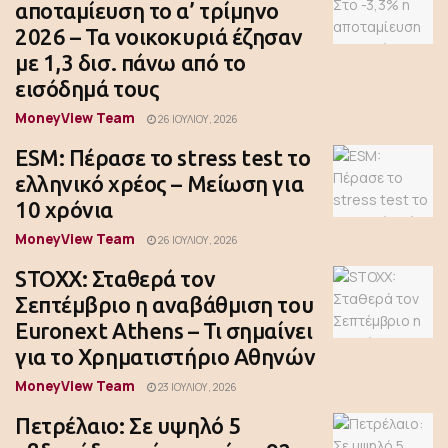
αποταμίευση το α’ τρίμηνο
2026 – Τα νοικοκυριά έζησαν
με 1,3 δισ. πάνω από το
εισόδημά τους
MoneyView Team
26 ΙΟΥΛΊΟΥ, 2026
ESM: Πέρασε το stress test το
ελληνικό χρέος – Μείωση για
10 χρόνια
MoneyView Team
26 ΙΟΥΛΊΟΥ, 2026
STOXX: Σταθερά τον
Σεπτέμβριο η αναβάθμιση του
Euronext Athens – Τι σημαίνει
για το Χρηματιστήριο Αθηνών
MoneyView Team
23 ΙΟΥΛΊΟΥ, 2026
Πετρέλαιο: Σε υψηλό 5