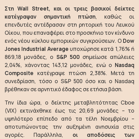
Στη Wall Street, και οι τρεις βασικοί δείκτες
κατέγραψαν σημαντική πτώση
, καθώς οι
επενδυτές αντέδρασαν στη ρητορική του Λευκού
Οίκου, που επαναφέρει στο προσκήνιο τον κίνδυνο
ενός νέου κύκλου εμπορικών συγκρούσεων. Ο
Dow
Jones Industrial Average
υποχώρησε κατά 1,76% ή
869,18 μονάδες, ο
S&P 500
σημείωσε απώλειες
2,04%, χάνοντας 143,12 μονάδες, ενώ ο
Nasdaq
Composite
κατέγραψε πτώση 2,38%. Μετά τη
συνεδρίαση, τόσο ο S&P 500 όσο και ο Nasdaq
βρέθηκαν σε αρνητικό έδαφος σε ετήσια βάση.
Την ίδια ώρα, ο δείκτης μεταβλητότητας Cboe
(VIX) εκτινάχθηκε έως τις 20,69 μονάδες – το
υψηλότερο επίπεδο από τα τέλη Νοεμβρίου –
αποτυπώνοντας την αυξημένη ανησυχία στις
αγορές. Παράλληλα,
οι αποδόσεις των