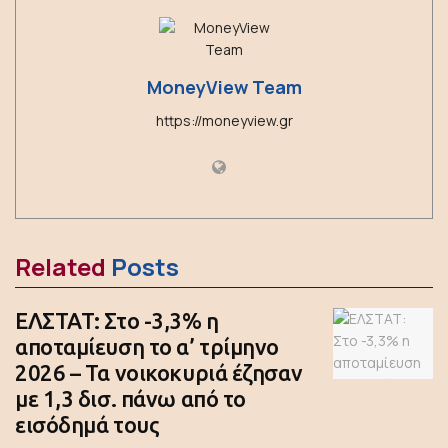
MoneyView Team
https://moneyview.gr
Related
Posts
ΕΛΣΤΑΤ: Στο -3,3% η
αποταμίευση το α’ τρίμηνο
2026 – Τα νοικοκυριά έζησαν
με 1,3 δισ. πάνω από το
εισόδημά τους