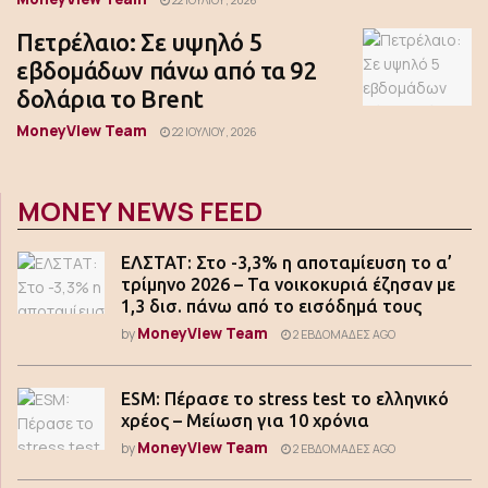
Πετρέλαιο: Σε υψηλό 5
εβδομάδων πάνω από τα 92
δολάρια το Brent
MoneyView Team
22 ΙΟΥΛΊΟΥ, 2026
MONEY NEWS FEED
ΕΛΣΤΑΤ: Στο -3,3% η αποταμίευση το α’
τρίμηνο 2026 – Τα νοικοκυριά έζησαν με
1,3 δισ. πάνω από το εισόδημά τους
MoneyView Team
by
2 ΕΒΔΟΜΆΔΕΣ AGO
ESM: Πέρασε το stress test το ελληνικό
χρέος – Μείωση για 10 χρόνια
MoneyView Team
by
2 ΕΒΔΟΜΆΔΕΣ AGO