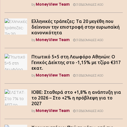
MoneyView Team
by
3 ΕΒΔΟΜΆΔΕΣ AGO
Ελληνικές τράπεζες: Τα 20 μεγέθη που
δείχνουν την επιστροφή στην ευρωπαϊκή
κανονικότητα
MoneyView Team
by
3 ΕΒΔΟΜΆΔΕΣ AGO
Πτωτικό 5×5 στη Λεωφόρο Αθηνών: Ο
Γενικός Δείκτης στο -1,15% με τζίρο €317
εκατ.
MoneyView Team
by
3 ΕΒΔΟΜΆΔΕΣ AGO
ΙΟΒΕ: Σταθερά στο +1,8% η ανάπτυξη για
το 2026 – Στο +2% η πρόβλεψη για το
2027
MoneyView Team
by
3 ΕΒΔΟΜΆΔΕΣ AGO