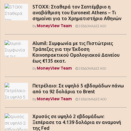
STOXX: Σταθερά τον Σεπτέμβριο η
αναβάθμιση του Euronext Athens – Τι
σημαίνει για το Χρηματιστήριο Αθηνών
MoneyView Team
by
2 ΕΒΔΟΜΆΔΕΣ AGO
Alumil: Συμφωνία με τις Πιστώτριες
Τράπεζες για την Έκδοση
Κοινοπρακτικού Ομολογιακού Δανείου
έως €135 εκατ.
MoneyView Team
by
2 ΕΒΔΟΜΆΔΕΣ AGO
Πετρέλαιο: Σε υψηλό 5 εβδομάδων πάνω
από τα 92 δολάρια το Brent
MoneyView Team
by
3 ΕΒΔΟΜΆΔΕΣ AGO
Χρυσός σε υψηλό 2 εβδομάδων:
Ξεπέρασε τα 4.139 δολάρια εν αναμονή
της Fed