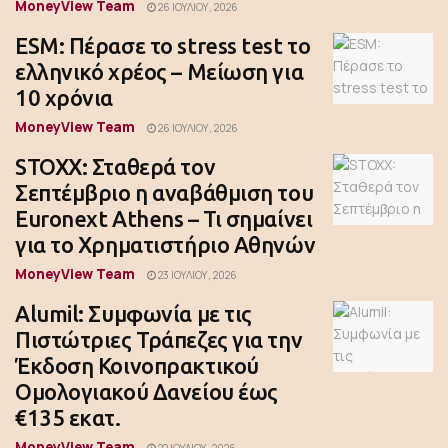
MoneyView Team
26 ΙΟΥΛΊΟΥ, 2026
ESM: Πέρασε το stress test το
ελληνικό χρέος – Μείωση για
10 χρόνια
MoneyView Team
26 ΙΟΥΛΊΟΥ, 2026
STOXX: Σταθερά τον
Σεπτέμβριο η αναβάθμιση του
Euronext Athens – Τι σημαίνει
για το Χρηματιστήριο Αθηνών
MoneyView Team
23 ΙΟΥΛΊΟΥ, 2026
Alumil: Συμφωνία με τις
Πιστώτριες Τράπεζες για την
Έκδοση Κοινοπρακτικού
Ομολογιακού Δανείου έως
€135 εκατ.
MoneyView Team
22 ΙΟΥΛΊΟΥ, 2026