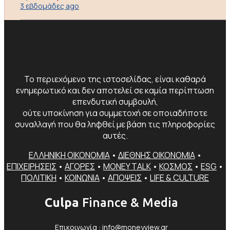
3 εβδομάδες ago
Το περιεχόμενο της ιστοσελίδας, είναι καθαρά
ενημερωτικό και δεν αποτελεί σε καμία περίπτωση
επενδυτική συμβουλή,
ούτε υποκίνηση για συμμετοχή σε οποιαδήποτε
συναλλαγή που θα ληφθεί με βάση τις πληροφορίες
αυτές.
ΕΛΛΗΝΙΚΗ ΟΙΚΟΝΟΜΙΑ
•
ΔΙΕΘΝΗΣ ΟΙΚΟΝΟΜΙΑ
•
ΕΠΙΧΕΙΡΗΣΕΙΣ
•
ΑΓΟΡΕΣ
•
MONEY TALK
•
ΚΟΣΜΟΣ
•
ESG
•
ΠΟΛΙΤΙΚΗ
•
ΚΟΙΝΩΝΙΑ
•
ΑΠΟΨΕΙΣ
•
LIFE & CULTURE
Culpa
Finance & Media
Επικοινωνία :
info@moneyview.gr