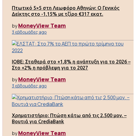
Πτωτικό 5×5 στη Λεωφόρο Αθηνών: Ο Γενικός
Δείκτης στο -1,15% με τζίρο €317 εκατ.
MoneyView Team
by
3 εβδομάδες ago
ΙΟΒΕ: Σταθερά στο +1,8% η ανάπτυξη για το 2026 –
Στο +2% η πρόβλεψη για το 2027
MoneyView Team
by
3 εβδομάδες ago
Χρηματιστήριο: Πτώση κάτω από τις 2.500 μον. –
Βουτιά για CrediaBank
MoneyView Team
by