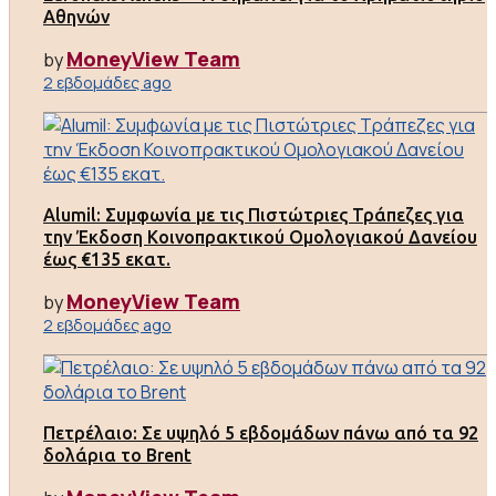
Αθηνών
MoneyView Team
by
2 εβδομάδες ago
Alumil: Συμφωνία με τις Πιστώτριες Τράπεζες για
την Έκδοση Κοινοπρακτικού Ομολογιακού Δανείου
έως €135 εκατ.
MoneyView Team
by
2 εβδομάδες ago
Πετρέλαιο: Σε υψηλό 5 εβδομάδων πάνω από τα 92
δολάρια το Brent