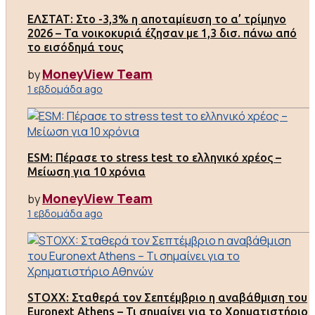
ΕΛΣΤΑΤ: Στο -3,3% η αποταμίευση το α’ τρίμηνο
2026 – Τα νοικοκυριά έζησαν με 1,3 δισ. πάνω από
το εισόδημά τους
MoneyView Team
by
1 εβδομάδα ago
ESM: Πέρασε το stress test το ελληνικό χρέος –
Μείωση για 10 χρόνια
MoneyView Team
by
1 εβδομάδα ago
STOXX: Σταθερά τον Σεπτέμβριο η αναβάθμιση του
Euronext Athens – Τι σημαίνει για το Χρηματιστήριο