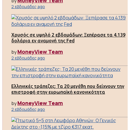
MoneyView Team
by
2 εβδομάδες ago
Χρυσός σε υψηλό 2 εβδομάδων: Ξεπέρασε τα 4.139
δολάρια εν αναμονή της Fed
MoneyView Team
by
2 εβδομάδες ago
Ελληνικές τράπεζες: Τα 20 μεγέθη που δείχνουν την
επιστροφή στην ευρωπαϊκή κανονικότητα
MoneyView Team
by
2 εβδομάδες ago