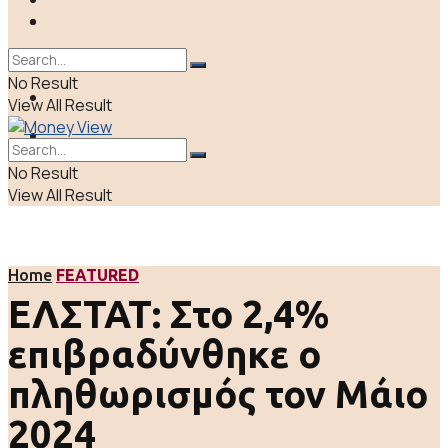
ΠΟΛΙΤΙΚΗ
LIFE & CULTURE
ΕΛΛΑΔΑ
No Result
ΑΠΟΨΕΙΣ
View All Result
LIFE & CULTURE
No Result
View All Result
Home
FEATURED
ΕΛΣΤΑΤ: Στο 2,4%
επιβραδύνθηκε ο
πληθωρισμός τον Μάιο
2024