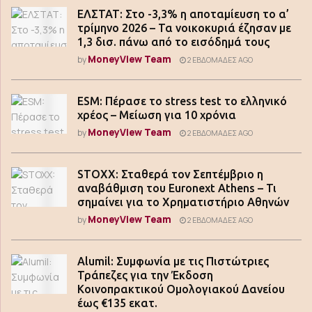
ΕΛΣΤΑΤ: Στο -3,3% η αποταμίευση το α’
τρίμηνο 2026 – Τα νοικοκυριά έζησαν με
1,3 δισ. πάνω από το εισόδημά τους
MoneyView Team
by
2 ΕΒΔΟΜΆΔΕΣ AGO
ESM: Πέρασε το stress test το ελληνικό
χρέος – Μείωση για 10 χρόνια
MoneyView Team
by
2 ΕΒΔΟΜΆΔΕΣ AGO
STOXX: Σταθερά τον Σεπτέμβριο η
αναβάθμιση του Euronext Athens – Τι
σημαίνει για το Χρηματιστήριο Αθηνών
MoneyView Team
by
2 ΕΒΔΟΜΆΔΕΣ AGO
Alumil: Συμφωνία με τις Πιστώτριες
Τράπεζες για την Έκδοση
Κοινοπρακτικού Ομολογιακού Δανείου
έως €135 εκατ.