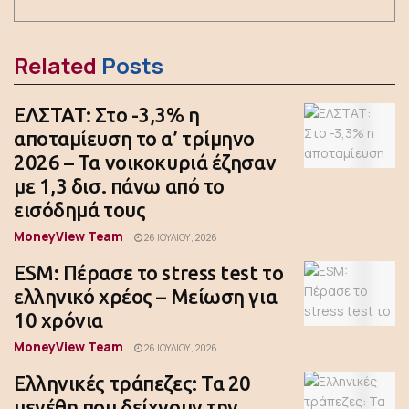
Related
Posts
ΕΛΣΤΑΤ: Στο -3,3% η
αποταμίευση το α’ τρίμηνο
2026 – Τα νοικοκυριά έζησαν
με 1,3 δισ. πάνω από το
εισόδημά τους
MoneyView Team
26 ΙΟΥΛΊΟΥ, 2026
ESM: Πέρασε το stress test το
ελληνικό χρέος – Μείωση για
10 χρόνια
MoneyView Team
26 ΙΟΥΛΊΟΥ, 2026
Ελληνικές τράπεζες: Τα 20
μεγέθη που δείχνουν την