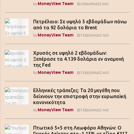
MoneyView Team
by
2 ΕΒΔΟΜΆΔΕΣ AGO
Πετρέλαιο: Σε υψηλό 5 εβδομάδων πάνω
από τα 92 δολάρια το Brent
MoneyView Team
by
3 ΕΒΔΟΜΆΔΕΣ AGO
Χρυσός σε υψηλό 2 εβδομάδων:
Ξεπέρασε τα 4.139 δολάρια εν αναμονή
της Fed
MoneyView Team
by
3 ΕΒΔΟΜΆΔΕΣ AGO
Ελληνικές τράπεζες: Τα 20 μεγέθη που
δείχνουν την επιστροφή στην ευρωπαϊκή
κανονικότητα
MoneyView Team
by
3 ΕΒΔΟΜΆΔΕΣ AGO
Πτωτικό 5×5 στη Λεωφόρο Αθηνών: Ο
Γενικός Δείκτης στο -1,15% με τζίρο €317