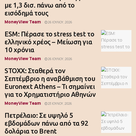
με 1,3 δισ. πάνω από το
εισόδημά τους
MoneyView Team
26 ΙΟΥΛΊΟΥ, 2026
ESM: Πέρασε το stress test το
ελληνικό χρέος – Μείωση για
10 χρόνια
MoneyView Team
26 ΙΟΥΛΊΟΥ, 2026
STOXX: Σταθερά τον
Σεπτέμβριο η αναβάθμιση του
Euronext Athens – Τι σημαίνει
για το Χρηματιστήριο Αθηνών
MoneyView Team
23 ΙΟΥΛΊΟΥ, 2026
Πετρέλαιο: Σε υψηλό 5
εβδομάδων πάνω από τα 92
δολάρια το Brent