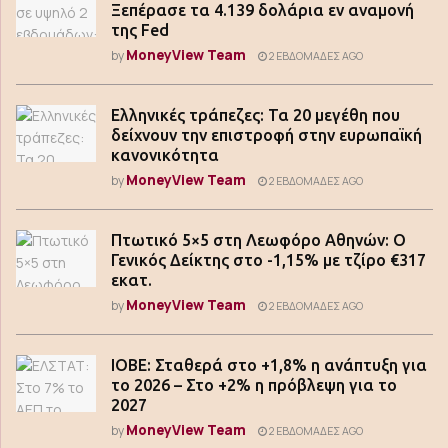
Ξεπέρασε τα 4.139 δολάρια εν αναμονή
της Fed
MoneyView Team
by
2 ΕΒΔΟΜΆΔΕΣ AGO
Ελληνικές τράπεζες: Τα 20 μεγέθη που
δείχνουν την επιστροφή στην ευρωπαϊκή
κανονικότητα
MoneyView Team
by
2 ΕΒΔΟΜΆΔΕΣ AGO
Πτωτικό 5×5 στη Λεωφόρο Αθηνών: Ο
Γενικός Δείκτης στο -1,15% με τζίρο €317
εκατ.
MoneyView Team
by
2 ΕΒΔΟΜΆΔΕΣ AGO
ΙΟΒΕ: Σταθερά στο +1,8% η ανάπτυξη για
το 2026 – Στο +2% η πρόβλεψη για το
2027
MoneyView Team
by
2 ΕΒΔΟΜΆΔΕΣ AGO