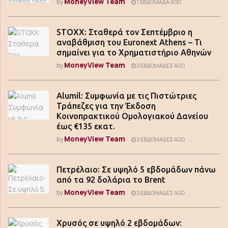
MoneyView Team
by
1 ΕΒΔΟΜΆΔΑ AGO
STOXX: Σταθερά τον Σεπτέμβριο η
αναβάθμιση του Euronext Athens – Τι
σημαίνει για το Χρηματιστήριο Αθηνών
MoneyView Team
by
2 ΕΒΔΟΜΆΔΕΣ AGO
Alumil: Συμφωνία με τις Πιστώτριες
Τράπεζες για την Έκδοση
Κοινοπρακτικού Ομολογιακού Δανείου
έως €135 εκατ.
MoneyView Team
by
2 ΕΒΔΟΜΆΔΕΣ AGO
Πετρέλαιο: Σε υψηλό 5 εβδομάδων πάνω
από τα 92 δολάρια το Brent
MoneyView Team
by
2 ΕΒΔΟΜΆΔΕΣ AGO
Χρυσός σε υψηλό 2 εβδομάδων: