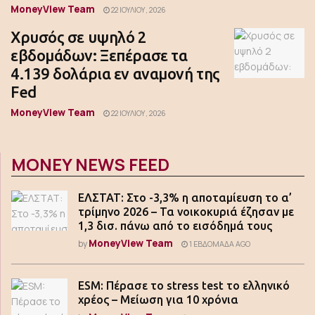
MoneyView Team
22 ΙΟΥΛΊΟΥ, 2026
Χρυσός σε υψηλό 2
εβδομάδων: Ξεπέρασε τα
4.139 δολάρια εν αναμονή της
Fed
MoneyView Team
22 ΙΟΥΛΊΟΥ, 2026
MONEY NEWS FEED
ΕΛΣΤΑΤ: Στο -3,3% η αποταμίευση το α’
τρίμηνο 2026 – Τα νοικοκυριά έζησαν με
1,3 δισ. πάνω από το εισόδημά τους
MoneyView Team
by
1 ΕΒΔΟΜΆΔΑ AGO
ESM: Πέρασε το stress test το ελληνικό
χρέος – Μείωση για 10 χρόνια