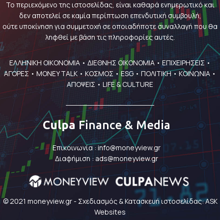
Το περιεχόμενο της ιστοσελίδας, είναι καθαρά ενημερωτικό και
δεν αποτελεί σε καμία περίπτωση επενδυτική συμβουλή,
ούτε υποκίνηση για συμμετοχή σε οποιαδήποτε συναλλαγή που θα
ληφθεί με βάση τις πληροφορίες αυτές.
ΕΛΛΗΝΙΚΗ ΟΙΚΟΝΟΜΙΑ
•
ΔΙΕΘΝΗΣ ΟΙΚΟΝΟΜΙΑ
•
ΕΠΙΧΕΙΡΗΣΕΙΣ
•
ΑΓΟΡΕΣ
•
MONEY TALK
•
ΚΟΣΜΟΣ
•
ESG
•
ΠΟΛΙΤΙΚΗ
•
ΚΟΙΝΩΝΙΑ
•
ΑΠΟΨΕΙΣ
•
LIFE & CULTURE
Culpa
Finance & Media
Επικοινωνία :
info@moneyview.gr
Διαφήμιση :
ads@moneyview.gr
© 2021 moneyview.gr -
Σχεδιασμός & Κατασκευή ιστοσελίδας: ASK
Websites