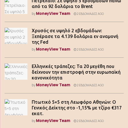
Πετρέλαιο: Σε υψηλό 5 εβδομάδων πάνω
από τα 92 δολάρια το Brent
MoneyView Team
by
2 ΕΒΔΟΜΆΔΕΣ AGO
Χρυσός σε υψηλό 2 εβδομάδων:
Ξεπέρασε τα 4.139 δολάρια εν αναμονή
της Fed
MoneyView Team
by
2 ΕΒΔΟΜΆΔΕΣ AGO
Ελληνικές τράπεζες: Τα 20 μεγέθη που
δείχνουν την επιστροφή στην ευρωπαϊκή
κανονικότητα
MoneyView Team
by
2 ΕΒΔΟΜΆΔΕΣ AGO
Πτωτικό 5×5 στη Λεωφόρο Αθηνών: Ο
Γενικός Δείκτης στο -1,15% με τζίρο €317
εκατ.
MoneyView Team
by
2 ΕΒΔΟΜΆΔΕΣ AGO