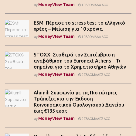
MoneyView Team
by
1 ΕΒΔΟΜΆΔΑ AGO
ESM: Πέρασε το stress test το ελληνικό
χρέος – Μείωση για 10 χρόνια
MoneyView Team
by
1 ΕΒΔΟΜΆΔΑ AGO
STOXX: Σταθερά τον Σεπτέμβριο η
αναβάθμιση του Euronext Athens – Τι
σημαίνει για το Χρηματιστήριο Αθηνών
MoneyView Team
by
2 ΕΒΔΟΜΆΔΕΣ AGO
Alumil: Συμφωνία με τις Πιστώτριες
Τράπεζες για την Έκδοση
Κοινοπρακτικού Ομολογιακού Δανείου
έως €135 εκατ.
MoneyView Team
by
2 ΕΒΔΟΜΆΔΕΣ AGO