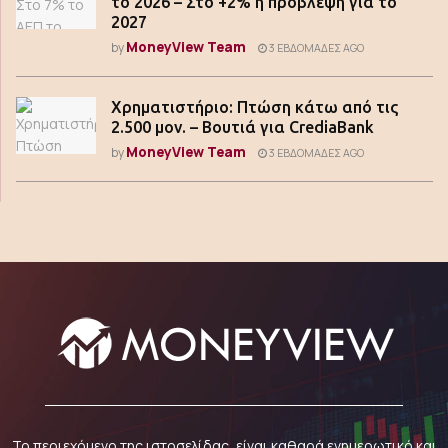
το 2026 – Στο +2% η πρόβλεψη για το
2027
MoneyView Team
by
3 ΕΒΔΟΜΆΔΕΣ AGO
Χρηματιστήριο: Πτώση κάτω από τις
2.500 μον. – Βουτιά για CrediaBank
MoneyView Team
by
3 ΕΒΔΟΜΆΔΕΣ AGO
Το περιεχόμενο της ιστοσελίδας, είναι καθαρά ενημερωτικό και