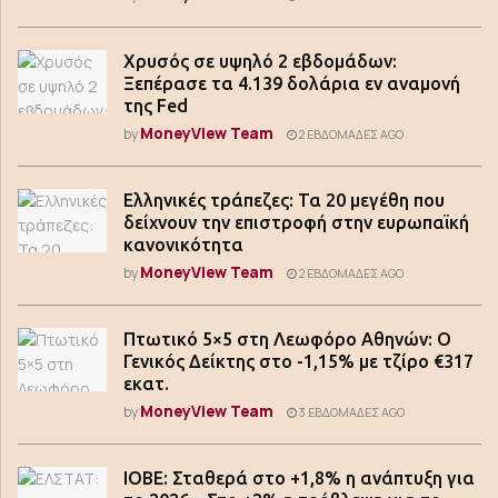
Χρυσός σε υψηλό 2 εβδομάδων:
Ξεπέρασε τα 4.139 δολάρια εν αναμονή
της Fed
MoneyView Team
by
2 ΕΒΔΟΜΆΔΕΣ AGO
Ελληνικές τράπεζες: Τα 20 μεγέθη που
δείχνουν την επιστροφή στην ευρωπαϊκή
κανονικότητα
MoneyView Team
by
2 ΕΒΔΟΜΆΔΕΣ AGO
Πτωτικό 5×5 στη Λεωφόρο Αθηνών: Ο
Γενικός Δείκτης στο -1,15% με τζίρο €317
εκατ.
MoneyView Team
by
3 ΕΒΔΟΜΆΔΕΣ AGO
ΙΟΒΕ: Σταθερά στο +1,8% η ανάπτυξη για