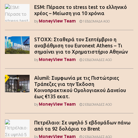
ESM: Πέρασε το stress test το ελληνικό
χρέος – Μείωση για 10 χρόνια
MoneyView Team
by
1 ΕΒΔΟΜΆΔΑ AGO
STOXX: Σταθερά τον Σεπτέμβριο η
αναβάθμιση του Euronext Athens – Τι
σημαίνει για το Χρηματιστήριο Αθηνών
MoneyView Team
by
2 ΕΒΔΟΜΆΔΕΣ AGO
Alumil: Συμφωνία με τις Πιστώτριες
Τράπεζες για την Έκδοση
Κοινοπρακτικού Ομολογιακού Δανείου
έως €135 εκατ.
MoneyView Team
by
2 ΕΒΔΟΜΆΔΕΣ AGO
Πετρέλαιο: Σε υψηλό 5 εβδομάδων πάνω
από τα 92 δολάρια το Brent
MoneyView Team
by
2 ΕΒΔΟΜΆΔΕΣ AGO