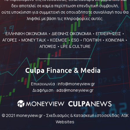
δεν αποτελεί σε καμία περίπτωση επενδυτική συμβουλή,
ούτε υποκίνηση για συμμετοχή σε οποιαδήποτε συναλλαγή που θα
ληφθεί με βάση τις πληροφορίες αυτές.
ΕΛΛΗΝΙΚΗ ΟΙΚΟΝΟΜΙΑ
•
ΔΙΕΘΝΗΣ ΟΙΚΟΝΟΜΙΑ
•
ΕΠΙΧΕΙΡΗΣΕΙΣ
•
ΑΓΟΡΕΣ
•
MONEY TALK
•
ΚΟΣΜΟΣ
•
ESG
•
ΠΟΛΙΤΙΚΗ
•
ΚΟΙΝΩΝΙΑ
•
ΑΠΟΨΕΙΣ
•
LIFE & CULTURE
Culpa
Finance & Media
Επικοινωνία :
info@moneyview.gr
Διαφήμιση :
ads@moneyview.gr
© 2021 moneyview.gr -
Σχεδιασμός & Κατασκευή ιστοσελίδας: ASK
Websites