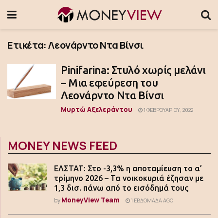
Ετικέτα:
Λεονάρντο Ντα Βίνσι
Pinifarina: Στυλό χωρίς μελάνι
– Mια εφεύρεση του
Λεονάρντο Ντα Βίνσι
Μυρτώ Αξελεράντου
1 ΦΕΒΡΟΥΑΡΊΟΥ, 2022
MONEY NEWS FEED
ΕΛΣΤΑΤ: Στο -3,3% η αποταμίευση το α’
τρίμηνο 2026 – Τα νοικοκυριά έζησαν με
1,3 δισ. πάνω από το εισόδημά τους
MoneyView Team
by
1 ΕΒΔΟΜΆΔΑ AGO