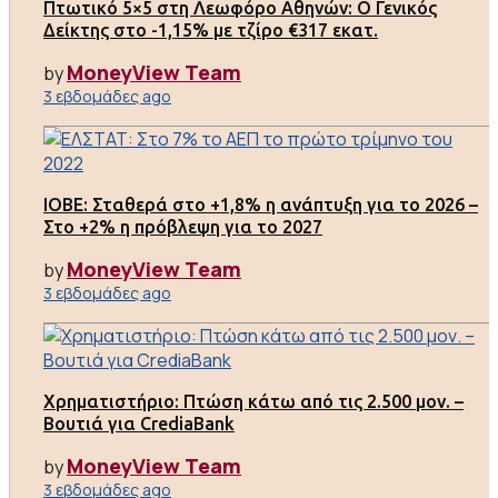
Πτωτικό 5×5 στη Λεωφόρο Αθηνών: Ο Γενικός
Δείκτης στο -1,15% με τζίρο €317 εκατ.
MoneyView Team
by
3 εβδομάδες ago
ΙΟΒΕ: Σταθερά στο +1,8% η ανάπτυξη για το 2026 –
Στο +2% η πρόβλεψη για το 2027
MoneyView Team
by
3 εβδομάδες ago
Χρηματιστήριο: Πτώση κάτω από τις 2.500 μον. –
Βουτιά για CrediaBank
MoneyView Team
by
3 εβδομάδες ago