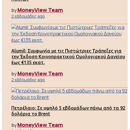
MoneyView Team
by
2 εβδομάδες ago
Alumil: Συμφωνία με τις Πιστώτριες Τράπεζες για
την Έκδοση Κοινοπρακτικού Ομολογιακού Δανείου
έως €135 εκατ.
MoneyView Team
by
2 εβδομάδες ago
Πετρέλαιο: Σε υψηλό 5 εβδομάδων πάνω από τα 92
δολάρια το Brent
MoneyView Team
by