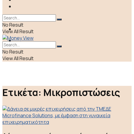
ΠΟΛΙΤΙΚΗ
LIFE & CULTURE
ΕΛΛΑΔΑ
No Result
ΑΠΟΨΕΙΣ
View All Result
LIFE & CULTURE
No Result
View All Result
Ετικέτα:
Μικροπιστώσεις