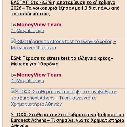
ΕΛΣΤΑΤ: Στο -3,3% η αποταμίευση το α’ τρίμηνο
2026 – Τα νοικοκυριά έζησαν με 1,3 δισ. πάνω από
το εισόδημά τους
MoneyView Team
by
2 εβδομάδες ago
ESM: Πέρασε το stress test το ελληνικό χρέος –
Μείωση για 10 χρόνια
MoneyView Team
by
2 εβδομάδες ago
STOXX: Σταθερά τον Σεπτέμβριο η αναβάθμιση του
Euronext Athens – Τι σημαίνει για το Χρηματιστήριο
Αθηνών