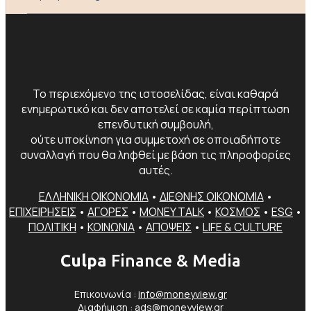
Το περιεχόμενο της ιστοσελίδας, είναι καθαρά
ενημερωτικό και δεν αποτελεί σε καμία περίπτωση
επενδυτική συμβουλή,
ούτε υποκίνηση για συμμετοχή σε οποιαδήποτε
συναλλαγή που θα ληφθεί με βάση τις πληροφορίες
αυτές.
ΕΛΛΗΝΙΚΗ ΟΙΚΟΝΟΜΙΑ
•
ΔΙΕΘΝΗΣ ΟΙΚΟΝΟΜΙΑ
•
ΕΠΙΧΕΙΡΗΣΕΙΣ
•
ΑΓΟΡΕΣ
•
MONEY TALK
•
ΚΟΣΜΟΣ
•
ESG
•
ΠΟΛΙΤΙΚΗ
•
ΚΟΙΝΩΝΙΑ
•
ΑΠΟΨΕΙΣ
•
LIFE & CULTURE
Culpa
Finance & Media
Επικοινωνία :
info@moneyview.gr
Διαφήμιση :
ads@moneyview.gr