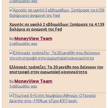
2 εβδομάδες ago
Χρυσός σε υψηλό 2 εβδομάδων: Ξεπέρασε τα 4.139
δολάρια εν αναμονή της Fed
MoneyView Team
by
2 εβδομάδες ago
Ελληνικές τράπεζες: Τα 20 μεγέθη που δείχνουν την
επιστροφή στην ευρωπαϊκή κανονικότητα
MoneyView Team
by
3 εβδομάδες ago