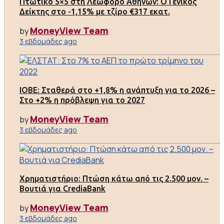
Πτωτικό 5×5 στη Λεωφόρο Αθηνών: Ο Γενικός
Δείκτης στο -1,15% με τζίρο €317 εκατ.
MoneyView Team
by
3 εβδομάδες ago
ΙΟΒΕ: Σταθερά στο +1,8% η ανάπτυξη για το 2026 –
Στο +2% η πρόβλεψη για το 2027
MoneyView Team
by
3 εβδομάδες ago
Χρηματιστήριο: Πτώση κάτω από τις 2.500 μον. –
Βουτιά για CrediaBank
MoneyView Team
by
3 εβδομάδες ago