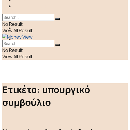
ΠΟΛΙΤΙΚΗ
LIFE & CULTURE
ΕΛΛΑΔΑ
No Result
ΑΠΟΨΕΙΣ
View All Result
LIFE & CULTURE
No Result
View All Result
Ετικέτα:
υπουργικό
συμβούλιο