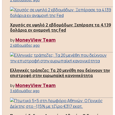
Χρυσός σε υψηλό 2 εβδομάδων: Ξεπέρασε τα 4.139
δολάρια εν αναμονή της Fed
MoneyView Team
by
2 εβδομάδες ago
Ελληνικές τράπεζες: Τα 20 μεγέθη που δείχνουν την
επιστροφή στην ευρωπαϊκή κανονικότητα
MoneyView Team
by
3 εβδομάδες ago