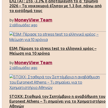
ΕΛΣΤΑΤ: Στο -3,3% η αποταμίευση το α’ τρίμηνο
2026 – Τα νοικοκυριά έζησαν με 1,3 δισ. πάνω από
το εισόδημά τους
MoneyView Team
by
2 εβδομάδες ago
ESM: Πέρασε το stress test το ελληνικό χρέος –
Μείωση για 10 χρόνια
MoneyView Team
by
2 εβδομάδες ago
STOXX: Σταθερά τον Σεπτέμβριο η αναβάθμιση του
Euronext Athens – Τι σημαίνει για το Χρηματιστήριο
Αθηνών