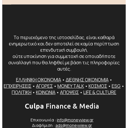
Το περιεχόμενο της ιστοσελίδας, είναι καθαρά
ενημερωτικό και δεν αποτελεί σε καμία περίπτωση
επενδυτική συμβουλή,
ούτε υποκίνηση για συμμετοχή σε οποιαδήποτε
συναλλαγή που θα ληφθεί με βάση τις πληροφορίες
αυτές.
ΕΛΛΗΝΙΚΗ ΟΙΚΟΝΟΜΙΑ
•
ΔΙΕΘΝΗΣ ΟΙΚΟΝΟΜΙΑ
•
ΕΠΙΧΕΙΡΗΣΕΙΣ
•
ΑΓΟΡΕΣ
•
MONEY TALK
•
ΚΟΣΜΟΣ
•
ESG
•
ΠΟΛΙΤΙΚΗ
•
ΚΟΙΝΩΝΙΑ
•
ΑΠΟΨΕΙΣ
•
LIFE & CULTURE
Culpa
Finance & Media
Επικοινωνία :
info@moneyview.gr
Διαφήμιση :
ads@moneyview.gr