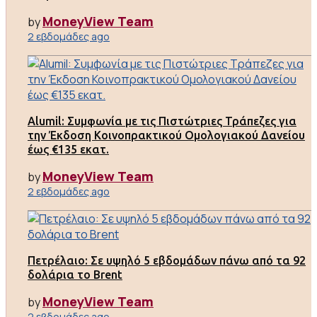
MoneyView Team
by
2 εβδομάδες ago
Alumil: Συμφωνία με τις Πιστώτριες Τράπεζες για
την Έκδοση Κοινοπρακτικού Ομολογιακού Δανείου
έως €135 εκατ.
MoneyView Team
by
2 εβδομάδες ago
Πετρέλαιο: Σε υψηλό 5 εβδομάδων πάνω από τα 92
δολάρια το Brent
MoneyView Team
by
2 εβδομάδες ago