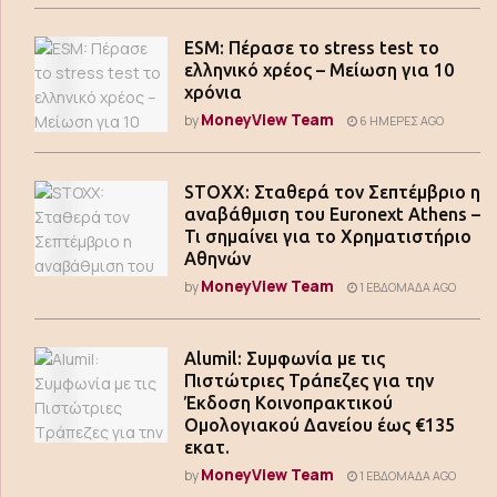
ESM: Πέρασε το stress test το
ελληνικό χρέος – Μείωση για 10
χρόνια
MoneyView Team
by
6 ΗΜΈΡΕΣ AGO
STOXX: Σταθερά τον Σεπτέμβριο η
αναβάθμιση του Euronext Athens –
Τι σημαίνει για το Χρηματιστήριο
Αθηνών
MoneyView Team
by
1 ΕΒΔΟΜΆΔΑ AGO
Alumil: Συμφωνία με τις
Πιστώτριες Τράπεζες για την
Έκδοση Κοινοπρακτικού
Ομολογιακού Δανείου έως €135
εκατ.
MoneyView Team
by
1 ΕΒΔΟΜΆΔΑ AGO