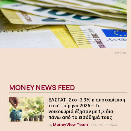
pixabay
MONEY NEWS FEED
ΕΛΣΤΑΤ: Στο -3,3% η αποταμίευση
το α’ τρίμηνο 2026 – Τα
νοικοκυριά έζησαν με 1,3 δισ.
πάνω από το εισόδημά τους
MoneyView Team
by
6 ΗΜΈΡΕΣ AGO