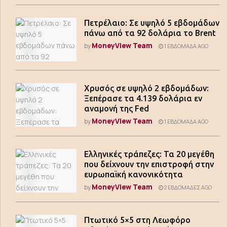
Πετρέλαιο: Σε υψηλό 5 εβδομάδων
πάνω από τα 92 δολάρια το Brent
MoneyView Team
by
1 ΕΒΔΟΜΆΔΑ AGO
Χρυσός σε υψηλό 2 εβδομάδων:
Ξεπέρασε τα 4.139 δολάρια εν
αναμονή της Fed
MoneyView Team
by
1 ΕΒΔΟΜΆΔΑ AGO
Ελληνικές τράπεζες: Τα 20 μεγέθη
που δείχνουν την επιστροφή στην
ευρωπαϊκή κανονικότητα
MoneyView Team
by
2 ΕΒΔΟΜΆΔΕΣ AGO
Πτωτικό 5×5 στη Λεωφόρο