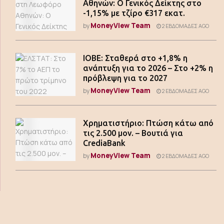
Αθηνών: Ο Γενικός Δείκτης στο
-1,15% με τζίρο €317 εκατ.
MoneyView Team
by
2 ΕΒΔΟΜΆΔΕΣ AGO
ΙΟΒΕ: Σταθερά στο +1,8% η
ανάπτυξη για το 2026 – Στο +2% η
πρόβλεψη για το 2027
MoneyView Team
by
2 ΕΒΔΟΜΆΔΕΣ AGO
Χρηματιστήριο: Πτώση κάτω από
τις 2.500 μον. – Βουτιά για
CrediaBank
MoneyView Team
by
2 ΕΒΔΟΜΆΔΕΣ AGO