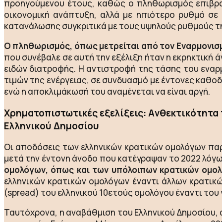
προηγούμενου έτους, καθώς ο πληθωρισμός επιβραδύ
οικονομική ανάπτυξη, αλλά με ηπιότερο ρυθμό σε 
κατανάλωσης συγκριτικά με τους υψηλούς ρυθμούς τη
Ο πληθωρισμός, όπως μετρείται από τον Εναρμονισμ
που συνέβαλε σε αυτή την εξέλιξη ήταν η εκρηκτική
ειδών διατροφής. Η αντιστροφή της τάσης του εναρ
τιμών της ενέργειας, σε συνδυασμό με έντονες καθο
ενώ η αποκλιμάκωσή του αναμένεται να είναι αργή.
Χρηματοπιστωτικές εξελίξεις: Aνθεκτικότητα
Ελληνικού Δημοσίου
Oι αποδόσεις των ελληνικών κρατικών ομολόγων πα
μετά την έντονη άνοδο που κατέγραψαν το 2022 λόγ
ομολόγων, όπως και των υπόλοιπων κρατικών ομολ
ελληνικών κρατικών ομολόγων έναντι άλλων κρατικ
(spread) του ελληνικού 10ετούς ομολόγου έναντι του
Ταυτόχρονα, η αναβάθμιση του Ελληνικού Δημοσίου, α