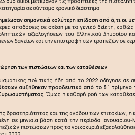
023 δύο οίκοι μετέβαλαν τις προοπτικές της πιστολη
κατηγορία σε σύντομο χρονικό διάστημα.
μείωσαν σημαντικά καλύτερη επίδοση από ό,τι οι με
ρες αποδόσεις σε σχέση με το γενικό δείκτη, καθώς
οληπτικών αξιολογήσεων του Ελληνικού Δημοσίου κα
μενων δανείων και την επιστροφή των τραπεζών σε κε
χώρηση των πιστώσεων και των καταθέσεων
ισματικής πολιτικής ήδη από το 2022 οδήγησε σε 
θέσεων αυξήθηκαν προοδευτικά από το δ΄ τρίμηνο τ
υ Ευρωσυστήματος
. Όμως η καθαρή ροή των καταθέσε
κής δραστηριότητας και της ανόδου των επιτοκίων, η
μένη σε μηνιαία βάση κατά την περίοδο Ιανουαρίου-
πεζικών πιστώσεων προς τα νοικοκυριά εξακολούθησε
του 2022.