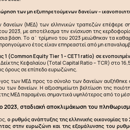
ώρηση των μη εξυπηρετούμενων δανείων – ικανοποιητι
 δανείων (ΜΕΔ) των ελληνικών τραπεζών επέφερε ση
 του 2023, με αποτέλεσμα την ενίσχυση της κερδοφορία
ια βάση. Το α΄ τρίμηνο του 2023 μειώθηκαν τα καθα
ο προηγούμενο έτος είχαν επηρεαστεί από μη επαναλαμ
 1 (Common Equity Tier 1 – CET1 ratio) σε ενοποιημέ
Δείκτης Κεφαλαίου (Total Capital Ratio – TCR) στο 16
υς όρους σε επίπεδο ευρωζώνης.
όγος των ΜΕΔ προς το σύνολο των δανείων αυξήθηκε ο
υ των δανείων. Η αξιοσημείωτη βελτίωση της ποιότη
ίκτης ΜΕΔ παραμένει σημαντικά υψηλότερος από το μέ
το 2023, σταδιακή αποκλιμάκωση του πληθωρισ
ος,
ο ρυθμός ανάπτυξης της ελληνικής οικονομίας το 
ητας στην ευρωζώνη και της εξομάλυνσης του ρυθμ