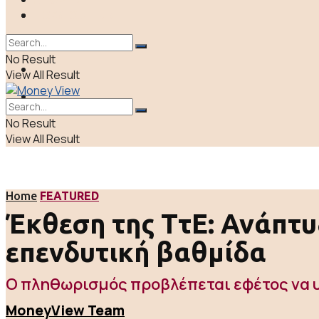
ΠΟΛΙΤΙΚΗ
LIFE & CULTURE
ΕΛΛΑΔΑ
No Result
ΑΠΟΨΕΙΣ
View All Result
LIFE & CULTURE
No Result
View All Result
Home
FEATURED
Έκθεση της ΤτΕ: Ανάπτυξ
επενδυτική βαθμίδα
Ο πληθωρισμός προβλέπεται εφέτος να 
MoneyView Team