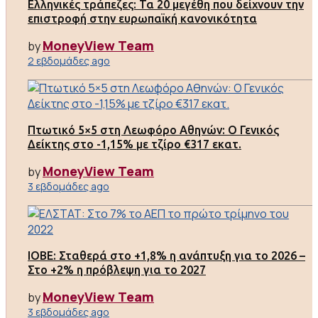
Ελληνικές τράπεζες: Τα 20 μεγέθη που δείχνουν την
επιστροφή στην ευρωπαϊκή κανονικότητα
MoneyView Team
by
2 εβδομάδες ago
Πτωτικό 5×5 στη Λεωφόρο Αθηνών: Ο Γενικός
Δείκτης στο -1,15% με τζίρο €317 εκατ.
MoneyView Team
by
3 εβδομάδες ago
ΙΟΒΕ: Σταθερά στο +1,8% η ανάπτυξη για το 2026 –
Στο +2% η πρόβλεψη για το 2027
MoneyView Team
by
3 εβδομάδες ago