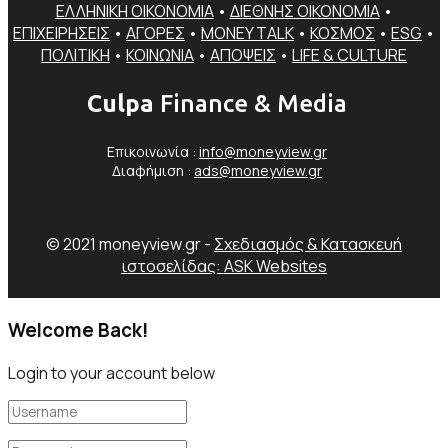
ΕΛΛΗΝΙΚΗ ΟΙΚΟΝΟΜΙΑ
•
ΔΙΕΘΝΗΣ ΟΙΚΟΝΟΜΙΑ
•
ΕΠΙΧΕΙΡΗΣΕΙΣ
•
ΑΓΟΡΕΣ
•
MONEY TALK
•
ΚΟΣΜΟΣ
•
ESG
•
ΠΟΛΙΤΙΚΗ
•
ΚΟΙΝΩΝΙΑ
•
ΑΠΟΨΕΙΣ
•
LIFE & CULTURE
Culpa
Finance & Media
Επικοινωνία :
info@moneyview.gr
Διαφήμιση :
ads@moneyview.gr
© 2021 moneyview.gr -
Σχεδιασμός & Κατασκευή
ιστοσελίδας: ASK Websites
Welcome Back!
Login to your account below