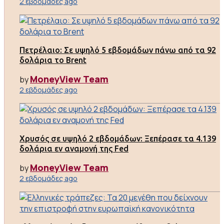
2 εβδομάδες ago
Πετρέλαιο: Σε υψηλό 5 εβδομάδων πάνω από τα 92
δολάρια το Brent
MoneyView Team
by
2 εβδομάδες ago
Χρυσός σε υψηλό 2 εβδομάδων: Ξεπέρασε τα 4.139
δολάρια εν αναμονή της Fed
MoneyView Team
by
2 εβδομάδες ago