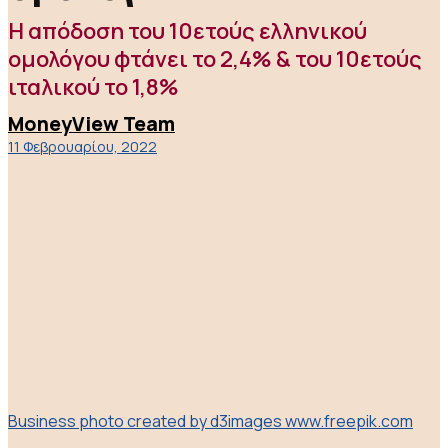
Η απόδοση του 10ετούς ελληνικού
ομολόγου φτάνει το 2,4% & του 10ετούς
ιταλικού το 1,8%
MoneyView Team
11 Φεβρουαρίου, 2022
Business photo created by d3images www.freepik.com