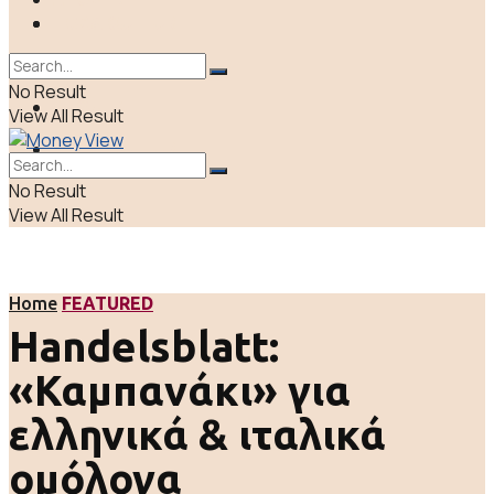
ΠΟΛΙΤΙΚΗ
LIFE & CULTURE
ΕΛΛΑΔΑ
No Result
ΑΠΟΨΕΙΣ
View All Result
LIFE & CULTURE
No Result
View All Result
Home
FEATURED
Handelsblatt:
«Καμπανάκι» για
ελληνικά & ιταλικά
ομόλογα