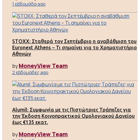
1 εβδομάδα ago
STOXX: Σταθερά τον Σεπτέμβριο η αναβάθμιση του
Euronext Athens – Τι σημαίνει για το Χρηματιστήριο
Αθηνών
MoneyView Team
by
2 εβδομάδες ago
Alumil: Συμφωνία με τις Πιστώτριες Τράπεζες για
την Έκδοση Κοινοπρακτικού Ομολογιακού Δανείου
έως €135 εκατ.
MoneyView Team
by