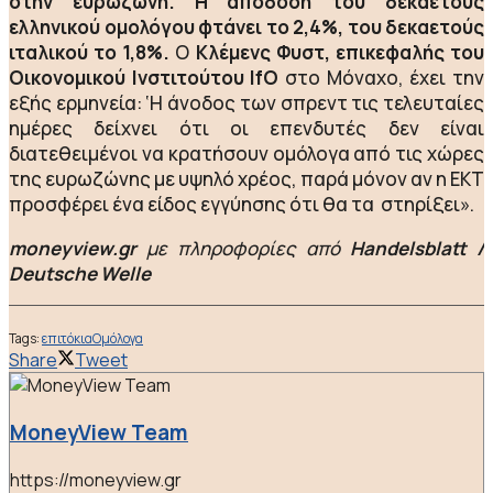
στην ευρωζώνη. Η απόδοση του δεκαετούς
ελληνικού ομολόγου φτάνει το 2,4%, του δεκαετούς
ιταλικού το 1,8%.
Ο
Κλέμενς Φυστ, επικεφαλής του
Οικονομικού Ινστιτούτου IfO
στο Μόναχο, έχει την
εξής ερμηνεία: ‘Η άνοδος των σπρεντ τις τελευταίες
ημέρες δείχνει ότι οι επενδυτές δεν είναι
διατεθειμένοι να κρατήσουν ομόλογα από τις χώρες
της ευρωζώνης με υψηλό χρέος, παρά μόνον αν η ΕΚΤ
προσφέρει ένα είδος εγγύησης ότι θα τα στηρίξει».
moneyview.gr
με πληροφορίες από
Handelsblatt /
Deutsche Welle
Tags:
επιτόκια
Ομόλογα
Share
Tweet
MoneyView Team
https://moneyview.gr