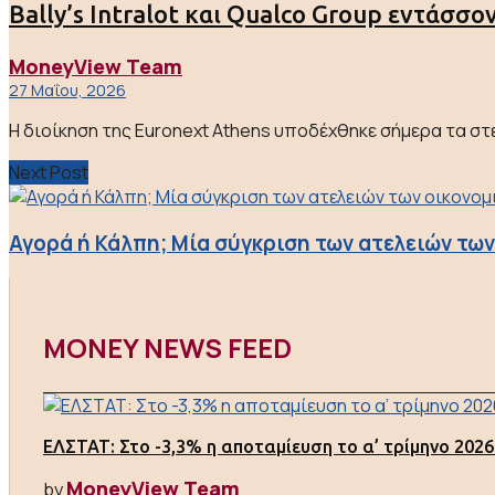
Bally’s Intralot και Qualco Group εντάσσο
MoneyView Team
27 Μαΐου, 2026
Η διοίκηση της Euronext Athens υποδέχθηκε σήμερα τα στελέ
Next Post
Αγορά ή Κάλπη; Μία σύγκριση των ατελειών τω
MONEY NEWS FEED
ΕΛΣΤΑΤ: Στο -3,3% η αποταμίευση το α’ τρίμηνο 2026
MoneyView Team
by