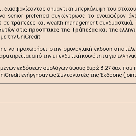
.,
διασφαλίζοντας σημαντική υπερκάλυψη του στόχου
ογο senior preferred συγκέντρωσε το ενδιαφέρον 
7% σε τράπεζες και wealth management συνδυαστικά.
υτών στις προοπτικές της Τράπεζας και της ελληνι
με την UniCredit.
σης να προχωρήσει στην ομολογιακή έκδοση αποτέλ
ρατηρείται από την επενδυτική κοινότητα για ελληνι
ημένων εκδόσεων ομολόγων ύψους Ευρώ 3,27 δισ. που 
ι UniCredit ενήργησαν ως Συντονιστές της Έκδοσης (join