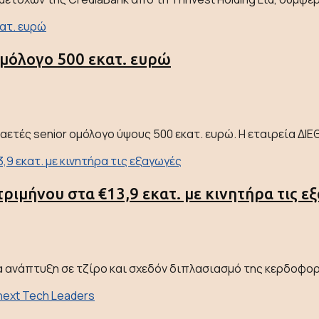
 ομόλογο 500 εκατ. ευρώ
ταετές senior ομόλογο ύψους 500 εκατ. ευρώ. Η εταιρεία Δ
τριμήνου στα €13,9 εκατ. με κινητήρα τις ε
φια ανάπτυξη σε τζίρο και σχεδόν διπλασιασμό της κερδοφορ