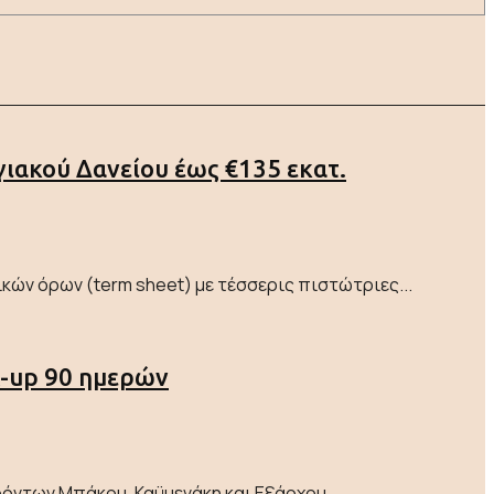
γιακού Δανείου έως €135 εκατ.
ών όρων (term sheet) με τέσσερις πιστώτριες...
ck-up 90 ημερών
όντων Μπάκου, Καϋμενάκη και Εξάρχου,...