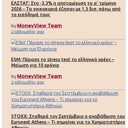
ΕΛΣΤΑΤ: Στο -3,3% η αποταμίευση το α’ τρίμηνο
2026 – Τα νοικοκυριά έζησαν με 1,3 δισ. πάνω από
το εισόδημά τους
MoneyView Team
by
2 εβδομάδες ago
ESM: Πέρασε το stress test το ελληνικό χρέος –
Μείωση για 10 χρόνια
MoneyView Team
by
2 εβδομάδες ago
STOXX: Σταθερά τον Σεπτέμβριο η αναβάθμιση του
Euronext Athens – Τι σημαίνει για το Χρηματιστήριο
Αθηνών