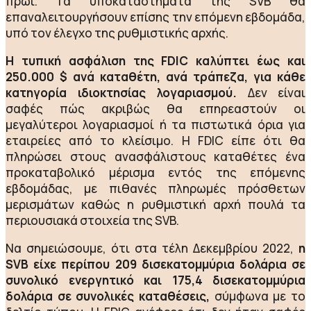
πρωί. Τα υποκαταστήματα της SVB θα
επαναλειτουργήσουν επίσης την επόμενη εβδομάδα,
υπό τον έλεγχο της ρυθμιστικής αρχής.
Η τυπική ασφάλιση της FDIC καλύπτει έως και
250.000 $ ανά καταθέτη, ανά τράπεζα, για κάθε
κατηγορία ιδιοκτησίας λογαριασμού.
Δεν είναι
σαφές πώς ακριβώς θα επηρεαστούν οι
μεγαλύτεροι λογαριασμοί ή τα πιστωτικά όρια για
εταιρείες από το κλείσιμο. Η FDIC είπε ότι θα
πληρώσει στους ανασφάλιστους καταθέτες ένα
προκαταβολικό μέρισμα εντός της επόμενης
εβδομάδας, με πιθανές πληρωμές πρόσθετων
μερισμάτων καθώς η ρυθμιστική αρχή πουλά τα
περιουσιακά στοιχεία της SVB.
Να σημειώσουμε, ότι στα τέλη Δεκεμβρίου 2022,
η
SVB είχε περίπου 209 δισεκατομμύρια δολάρια σε
συνολικό ενεργητικό και 175,4 δισεκατομμύρια
δολάρια σε συνολικές καταθέσεις,
σύμφωνα με το