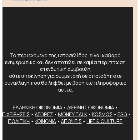
Το περιεχόμενο της ιστοσελίδας, είναι καθαρά
ενημερωτικό και δεν αποτελεί σε καμία περίπτωση
επενδυτική συμβουλή,
ούτε υποκίνηση για συμμετοχή σε οποιαδήποτε
συναλλαγή που θα ληφθεί με βάση τις πληροφορίες
αυτές.
ΕΛΛΗΝΙΚΗ ΟΙΚΟΝΟΜΙΑ
•
ΔΙΕΘΝΗΣ ΟΙΚΟΝΟΜΙΑ
•
ΕΠΙΧΕΙΡΗΣΕΙΣ
•
ΑΓΟΡΕΣ
•
MONEY TALK
•
ΚΟΣΜΟΣ
•
ESG
•
ΠΟΛΙΤΙΚΗ
•
ΚΟΙΝΩΝΙΑ
•
ΑΠΟΨΕΙΣ
•
LIFE & CULTURE