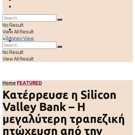
ΠΟΛΙΤΙΚΗ
LIFE & CULTURE
ΕΛΛΑΔΑ
No Result
ΑΠΟΨΕΙΣ
View All Result
LIFE & CULTURE
No Result
View All Result
Home
FEATURED
Κατέρρευσε η Silicon
Valley Bank – Η
μεγαλύτερη τραπεζική
πτώχευση από την