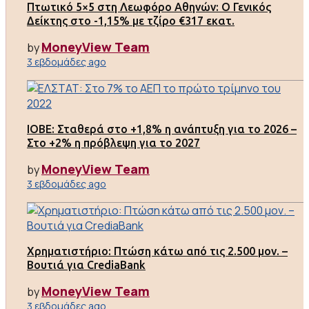
Πτωτικό 5×5 στη Λεωφόρο Αθηνών: Ο Γενικός
Δείκτης στο -1,15% με τζίρο €317 εκατ.
MoneyView Team
by
3 εβδομάδες ago
ΙΟΒΕ: Σταθερά στο +1,8% η ανάπτυξη για το 2026 –
Στο +2% η πρόβλεψη για το 2027
MoneyView Team
by
3 εβδομάδες ago
Χρηματιστήριο: Πτώση κάτω από τις 2.500 μον. –
Βουτιά για CrediaBank
MoneyView Team
by
3 εβδομάδες ago