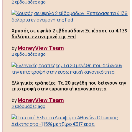
2 εβδομάδες ago
Χρυσός σε υψηλό 2 εβδομάδων: Ξεπέρασε τα 4.139
δολάρια εν αναμονή της Fed
MoneyView Team
by
2 εβδομάδες ago
Ελληνικές τράπεζες: Τα 20 μεγέθη που δείχνουν την
επιστροφή στην ευρωπαϊκή κανονικότητα
MoneyView Team
by
3 εβδομάδες ago