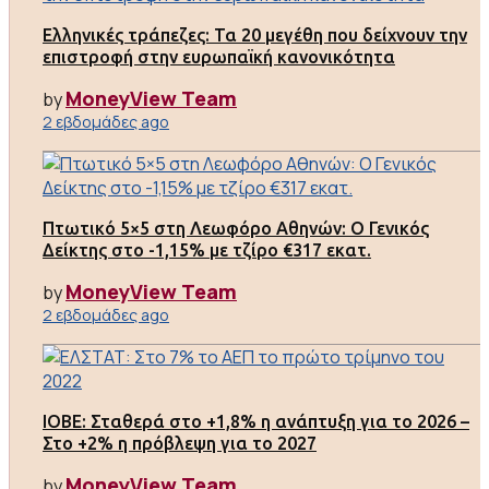
Ελληνικές τράπεζες: Τα 20 μεγέθη που δείχνουν την
επιστροφή στην ευρωπαϊκή κανονικότητα
MoneyView Team
by
2 εβδομάδες ago
Πτωτικό 5×5 στη Λεωφόρο Αθηνών: Ο Γενικός
Δείκτης στο -1,15% με τζίρο €317 εκατ.
MoneyView Team
by
2 εβδομάδες ago
ΙΟΒΕ: Σταθερά στο +1,8% η ανάπτυξη για το 2026 –
Στο +2% η πρόβλεψη για το 2027
MoneyView Team
by