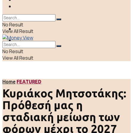
ΠΟΛΙΤΙΚΗ
LIFE & CULTURE
ΕΛΛΑΔΑ
No Result
ΑΠΟΨΕΙΣ
View All Result
LIFE & CULTURE
No Result
View All Result
Home
FEATURED
Κυριάκος Μητσοτάκης:
Πρόθεσή μας η
σταδιακή μείωση των
φόρων μέχρι το 2027