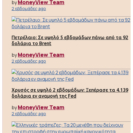
MoneyView Team
by
2 εβδομάδες ago
Πετρέλαιο: Σε υψηλό 5 εβδομάδων πάνω από τα 92
δολάρια το Brent
MoneyView Team
by
2 εβδομάδες ago
Χρυσός σε υψηλό 2 εβδομάδων: Ξεπέρασε τα 4.139
δολάρια εν αναμονή της Fed
MoneyView Team
by
2 εβδομάδες ago