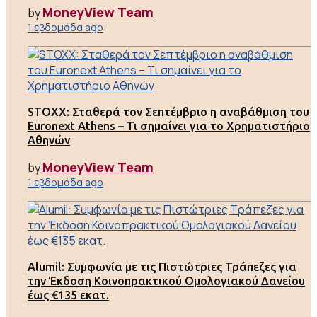
MoneyView Team
by
1 εβδομάδα ago
STOXX: Σταθερά τον Σεπτέμβριο η αναβάθμιση του
Euronext Athens – Τι σημαίνει για το Χρηματιστήριο
Αθηνών
MoneyView Team
by
1 εβδομάδα ago
Alumil: Συμφωνία με τις Πιστώτριες Τράπεζες για
την Έκδοση Κοινοπρακτικού Ομολογιακού Δανείου
έως €135 εκατ.