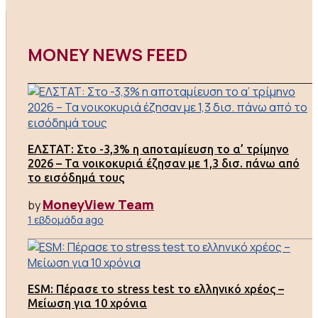
MONEY NEWS FEED
ΕΛΣΤΑΤ: Στο -3,3% η αποταμίευση το α’ τρίμηνο
2026 – Τα νοικοκυριά έζησαν με 1,3 δισ. πάνω από
το εισόδημά τους
MoneyView Team
by
1 εβδομάδα ago
ESM: Πέρασε το stress test το ελληνικό χρέος –
Μείωση για 10 χρόνια