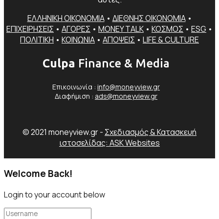
ΕΛΛΗΝΙΚΗ ΟΙΚΟΝΟΜΙΑ
•
ΔΙΕΘΝΗΣ ΟΙΚΟΝΟΜΙΑ
•
ΕΠΙΧΕΙΡΗΣΕΙΣ
•
ΑΓΟΡΕΣ
•
MONEY TALK
•
ΚΟΣΜΟΣ
•
ESG
•
ΠΟΛΙΤΙΚΗ
•
ΚΟΙΝΩΝΙΑ
•
ΑΠΟΨΕΙΣ
•
LIFE & CULTURE
Culpa
Finance & Media
Επικοινωνία :
info@moneyview.gr
Διαφήμιση :
ads@moneyview.gr
© 2021 moneyview.gr -
Σχεδιασμός & Κατασκευή
ιστοσελίδας: ASK Websites
Welcome Back!
Login to your account below