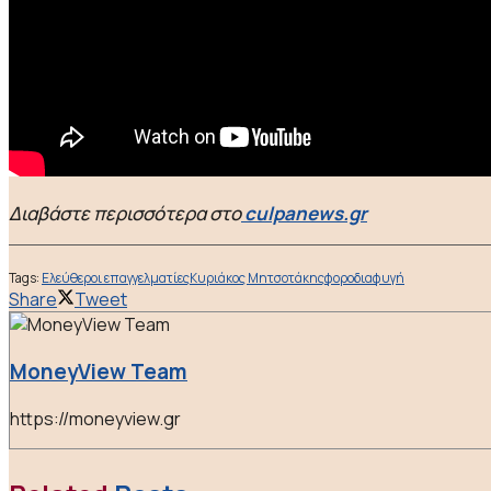
Διαβάστε περισσότερα στο
culpanews.gr
Tags:
Ελεύθεροι επαγγελματίες
Κυριάκος Μητσοτάκης
φοροδιαφυγή
Share
Tweet
MoneyView Team
https://moneyview.gr