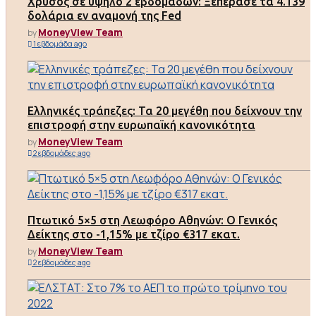
Χρυσός σε υψηλό 2 εβδομάδων: Ξεπέρασε τα 4.139
δολάρια εν αναμονή της Fed
MoneyView Team
by
1 εβδομάδα ago
Ελληνικές τράπεζες: Τα 20 μεγέθη που δείχνουν την
επιστροφή στην ευρωπαϊκή κανονικότητα
MoneyView Team
by
2 εβδομάδες ago
Πτωτικό 5×5 στη Λεωφόρο Αθηνών: Ο Γενικός
Δείκτης στο -1,15% με τζίρο €317 εκατ.
MoneyView Team
by
2 εβδομάδες ago