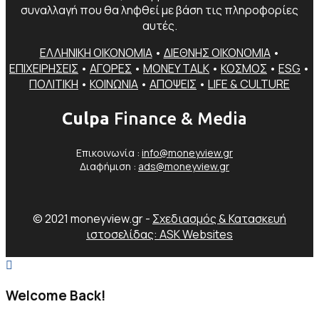
συναλλαγή που θα ληφθεί με βάση τις πληροφορίες
αυτές.
ΕΛΛΗΝΙΚΗ ΟΙΚΟΝΟΜΙΑ
•
ΔΙΕΘΝΗΣ ΟΙΚΟΝΟΜΙΑ
•
ΕΠΙΧΕΙΡΗΣΕΙΣ
•
ΑΓΟΡΕΣ
•
MONEY TALK
•
ΚΟΣΜΟΣ
•
ESG
•
ΠΟΛΙΤΙΚΗ
•
ΚΟΙΝΩΝΙΑ
•
ΑΠΟΨΕΙΣ
•
LIFE & CULTURE
Culpa
Finance & Media
Επικοινωνία :
info@moneyview.gr
Διαφήμιση :
ads@moneyview.gr
© 2021 moneyview.gr -
Σχεδιασμός & Κατασκευή
ιστοσελίδας: ASK Websites
Welcome Back!