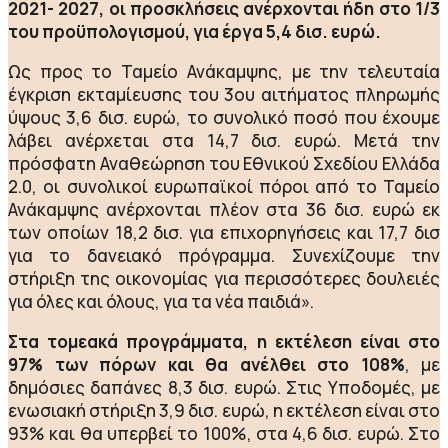
2021- 2027, οι προσκλήσεις ανέρχονται ήδη στο 1/3
του προϋπολογισμού, για έργα 5,4 δισ. ευρώ.
Ως προς το Ταμείο Ανάκαμψης, με την τελευταία
έγκριση εκταμίευσης του 3ου αιτήματος πληρωμής
ύψους 3,6 δισ. ευρώ, το συνολικό ποσό που έχουμε
λάβει ανέρχεται στα 14,7 δισ. ευρώ. Μετά την
πρόσφατη Αναθεώρηση του Εθνικού Σχεδίου Ελλάδα
2.0, οι συνολικοί ευρωπαϊκοί πόροι από το Ταμείο
Ανάκαμψης ανέρχονται πλέον στα 36 δισ. ευρώ εκ
των οποίων 18,2 δισ. για επιχορηγήσεις και 17,7 δισ
για το δανειακό πρόγραμμα. Συνεχίζουμε την
στήριξη της οικονομίας για περισσότερες δουλειές
για όλες και όλους, για τα νέα παιδιά».
Στα τομεακά προγράμματα, η εκτέλεση είναι στο
97% των πόρων και θα ανέλθει στο 108%
, με
δημόσιες δαπάνες 8,3 δισ. ευρώ. Στις Υποδομές, με
ενωσιακή στήριξη 3,9 δισ. ευρώ, η εκτέλεση είναι στο
93% και θα υπερβεί το 100%, στα 4,6 δισ. ευρώ. Στο