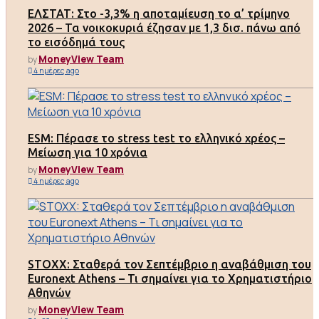
ΕΛΣΤΑΤ: Στο -3,3% η αποταμίευση το α’ τρίμηνο
2026 – Τα νοικοκυριά έζησαν με 1,3 δισ. πάνω από
το εισόδημά τους
MoneyView Team
by
4 ημέρες ago
ESM: Πέρασε το stress test το ελληνικό χρέος –
Μείωση για 10 χρόνια
MoneyView Team
by
4 ημέρες ago
STOXX: Σταθερά τον Σεπτέμβριο η αναβάθμιση του
Euronext Athens – Τι σημαίνει για το Χρηματιστήριο
Αθηνών
MoneyView Team
by