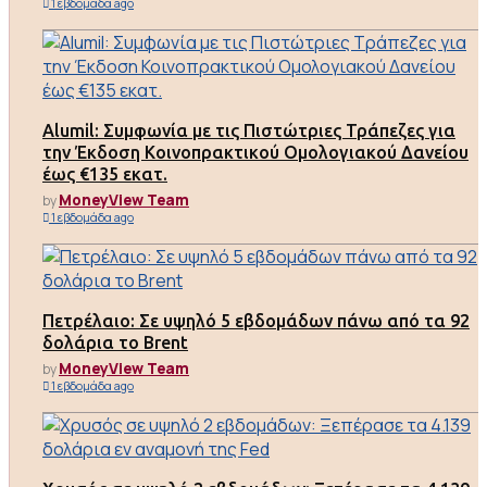
1 εβδομάδα ago
Alumil: Συμφωνία με τις Πιστώτριες Τράπεζες για
την Έκδοση Κοινοπρακτικού Ομολογιακού Δανείου
έως €135 εκατ.
MoneyView Team
by
1 εβδομάδα ago
Πετρέλαιο: Σε υψηλό 5 εβδομάδων πάνω από τα 92
δολάρια το Brent
MoneyView Team
by
1 εβδομάδα ago