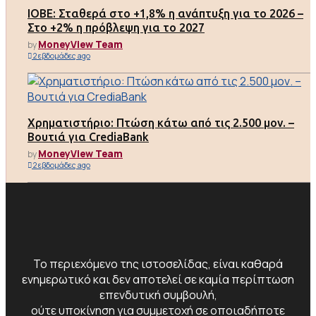
ΙΟΒΕ: Σταθερά στο +1,8% η ανάπτυξη για το 2026 –
Στο +2% η πρόβλεψη για το 2027
MoneyView Team
by
2 εβδομάδες ago
Χρηματιστήριο: Πτώση κάτω από τις 2.500 μον. –
Βουτιά για CrediaBank
MoneyView Team
by
2 εβδομάδες ago
Το περιεχόμενο της ιστοσελίδας, είναι καθαρά
ενημερωτικό και δεν αποτελεί σε καμία περίπτωση
επενδυτική συμβουλή,
ούτε υποκίνηση για συμμετοχή σε οποιαδήποτε