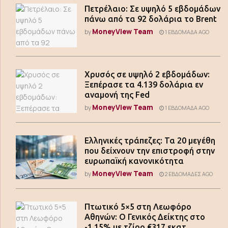
Πετρέλαιο: Σε υψηλό 5 εβδομάδων
πάνω από τα 92 δολάρια το Brent
MoneyView Team
by
1 ΕΒΔΟΜΆΔΑ AGO
Χρυσός σε υψηλό 2 εβδομάδων:
Ξεπέρασε τα 4.139 δολάρια εν
αναμονή της Fed
MoneyView Team
by
1 ΕΒΔΟΜΆΔΑ AGO
Ελληνικές τράπεζες: Τα 20 μεγέθη
που δείχνουν την επιστροφή στην
ευρωπαϊκή κανονικότητα
MoneyView Team
by
2 ΕΒΔΟΜΆΔΕΣ AGO
Πτωτικό 5×5 στη Λεωφόρο
Αθηνών: Ο Γενικός Δείκτης στο
-1,15% με τζίρο €317 εκατ.