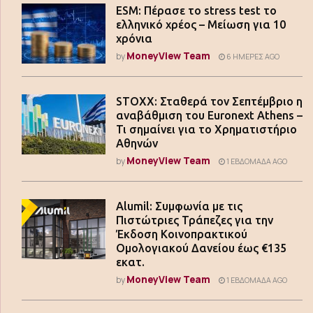
ESM: Πέρασε το stress test το
ελληνικό χρέος – Μείωση για 10
χρόνια
MoneyView Team
by
6 ΗΜΈΡΕΣ AGO
STOXX: Σταθερά τον Σεπτέμβριο η
αναβάθμιση του Euronext Athens –
Τι σημαίνει για το Χρηματιστήριο
Αθηνών
MoneyView Team
by
1 ΕΒΔΟΜΆΔΑ AGO
Alumil: Συμφωνία με τις
Πιστώτριες Τράπεζες για την
Έκδοση Κοινοπρακτικού
Ομολογιακού Δανείου έως €135
εκατ.
MoneyView Team
by
1 ΕΒΔΟΜΆΔΑ AGO