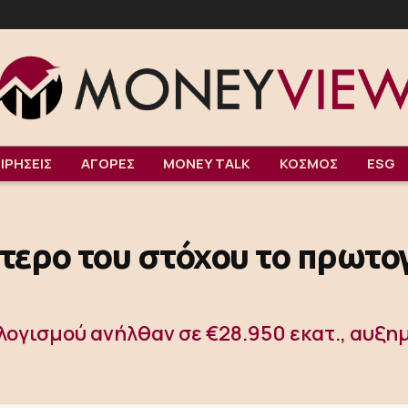
ΙΡΗΣΕΙΣ
ΑΓΟΡΕΣ
MONEY TALK
ΚΟΣΜΟΣ
ESG
ερo του στόχου το πρωτογ
ογισμού ανήλθαν σε €28.950 εκατ., αυξημ