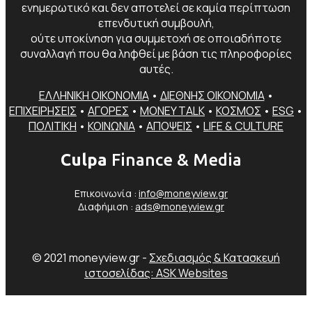
ενημερωτικό και δεν αποτελεί σε καμία περίπτωση
επενδυτική συμβουλή,
ούτε υποκίνηση για συμμετοχή σε οποιαδήποτε
συναλλαγή που θα ληφθεί με βάση τις πληροφορίες
αυτές.
ΕΛΛΗΝΙΚΗ ΟΙΚΟΝΟΜΙΑ
•
ΔΙΕΘΝΗΣ ΟΙΚΟΝΟΜΙΑ
•
ΕΠΙΧΕΙΡΗΣΕΙΣ
•
ΑΓΟΡΕΣ
•
MONEY TALK
•
ΚΟΣΜΟΣ
•
ESG
•
ΠΟΛΙΤΙΚΗ
•
ΚΟΙΝΩΝΙΑ
•
ΑΠΟΨΕΙΣ
•
LIFE & CULTURE
Culpa
Finance & Media
Επικοινωνία :
info@moneyview.gr
Διαφήμιση :
ads@moneyview.gr
© 2021 moneyview.gr -
Σχεδιασμός & Κατασκευή
ιστοσελίδας: ASK Websites