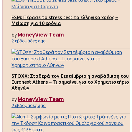
ESM: Πέρασε το stress test το ελληνικό χρέος –
Μείωση για 10 χρόνια
MoneyView Team
by
2 εβδομάδες ago
STOXX: Σταθερά τον Σεπτέμβριο η αναβάθμιση του
Euronext Athens – Τι σημαίνει για το Χρηματιστήριο
Αθηνών
MoneyView Team
by
2 εβδομάδες ago