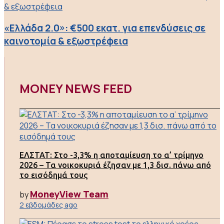
«Ελλάδα 2.0»: €500 εκατ. για επενδύσεις σε
καινοτομία & εξωστρέφεια
MONEY NEWS FEED
ΕΛΣΤΑΤ: Στο -3,3% η αποταμίευση το α’ τρίμηνο
2026 – Τα νοικοκυριά έζησαν με 1,3 δισ. πάνω από
το εισόδημά τους
MoneyView Team
by
2 εβδομάδες ago