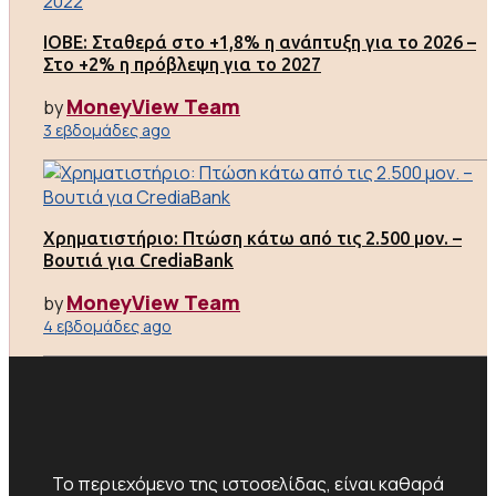
ΙΟΒΕ: Σταθερά στο +1,8% η ανάπτυξη για το 2026 –
Στο +2% η πρόβλεψη για το 2027
MoneyView Team
by
3 εβδομάδες ago
Χρηματιστήριο: Πτώση κάτω από τις 2.500 μον. –
Βουτιά για CrediaBank
MoneyView Team
by
4 εβδομάδες ago
Το περιεχόμενο της ιστοσελίδας, είναι καθαρά