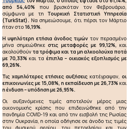
Τουρκίας
τον Μάρτιο, ο οποίος έφτασε στο 61,14%,
από 54,40%
που βρισκόταν τον Φεβρουάριο,
σύμφωνα με τη
Τουρκική Στατιστική Υπηρεσία
(TurkStat).
Να σημειώσουμε, ότι πέρσι τον Μάρτιο
ήταν στο
16,19%
.
Η υψηλότερη ετήσια άνοδος τιμών
τον περασμένο
μήνα σημειώθηκε
στις μεταφορές με 99,12%,
και
ακολούθούν
τα τρόφιμα και τα μη αλκοολούχα ποτά
με 70,33%
και τα
έπιπλα – οικιακός εξοπλισμός με
69,26%.
Τις χαμηλότερες ετήσιες αυξήσεις
κατέγραψαν,
οι
επικοινωνίες με 15,08%, η εκπαίδευση με 26,73%
και
η ένδυση – υπόδηση με 26,95%.
Οι αυξανόμενες τιμές αποτελούν μέρος μιας
οικονομικής κρίσης που επιδεινώθηκε από την
πανδημία COVID-19 και από την εισβολή της Ρωσίας
στην Ουκρανία, η οποία οδήγησε σε άνοδο τις τιμές
του φυσικού αερίου, του πετρελαίου και των