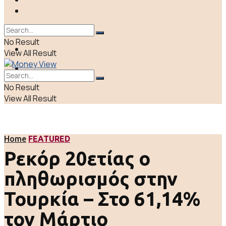
ΠΟΛΙΤΙΚΗ
LIFE & CULTURE
ΕΛΛΑΔΑ
No Result
ΑΠΟΨΕΙΣ
View All Result
LIFE & CULTURE
No Result
View All Result
Home
FEATURED
Ρεκόρ 20ετίας ο
πληθωρισμός στην
Τουρκία – Στο 61,14%
τον Μάρτιο