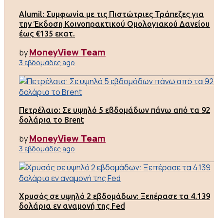
Alumil: Συμφωνία με τις Πιστώτριες Τράπεζες για
την Έκδοση Κοινοπρακτικού Ομολογιακού Δανείου
έως €135 εκατ.
MoneyView Team
by
3 εβδομάδες ago
Πετρέλαιο: Σε υψηλό 5 εβδομάδων πάνω από τα 92
δολάρια το Brent
MoneyView Team
by
3 εβδομάδες ago
Χρυσός σε υψηλό 2 εβδομάδων: Ξεπέρασε τα 4.139
δολάρια εν αναμονή της Fed