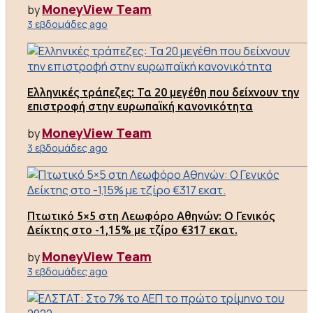
MoneyView Team
by
3 εβδομάδες ago
Ελληνικές τράπεζες: Τα 20 μεγέθη που δείχνουν την
επιστροφή στην ευρωπαϊκή κανονικότητα
MoneyView Team
by
3 εβδομάδες ago
Πτωτικό 5×5 στη Λεωφόρο Αθηνών: Ο Γενικός
Δείκτης στο -1,15% με τζίρο €317 εκατ.
MoneyView Team
by
3 εβδομάδες ago