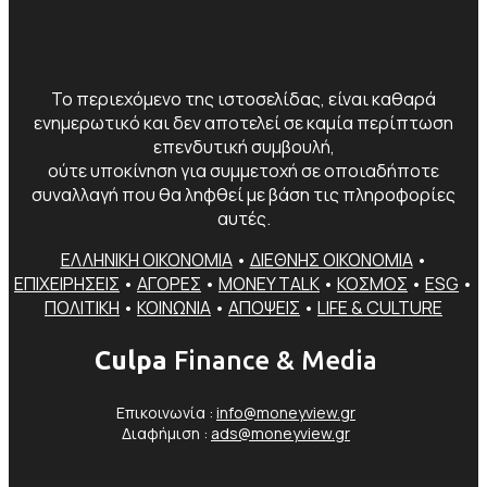
Το περιεχόμενο της ιστοσελίδας, είναι καθαρά
ενημερωτικό και δεν αποτελεί σε καμία περίπτωση
επενδυτική συμβουλή,
ούτε υποκίνηση για συμμετοχή σε οποιαδήποτε
συναλλαγή που θα ληφθεί με βάση τις πληροφορίες
αυτές.
ΕΛΛΗΝΙΚΗ ΟΙΚΟΝΟΜΙΑ
•
ΔΙΕΘΝΗΣ ΟΙΚΟΝΟΜΙΑ
•
ΕΠΙΧΕΙΡΗΣΕΙΣ
•
ΑΓΟΡΕΣ
•
MONEY TALK
•
ΚΟΣΜΟΣ
•
ESG
•
ΠΟΛΙΤΙΚΗ
•
ΚΟΙΝΩΝΙΑ
•
ΑΠΟΨΕΙΣ
•
LIFE & CULTURE
Culpa
Finance & Media
Επικοινωνία :
info@moneyview.gr
Διαφήμιση :
ads@moneyview.gr