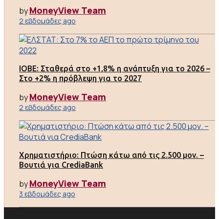
MoneyView Team
by
2 εβδομάδες ago
ΙΟΒΕ: Σταθερά στο +1,8% η ανάπτυξη για το 2026 –
Στο +2% η πρόβλεψη για το 2027
MoneyView Team
by
2 εβδομάδες ago
Χρηματιστήριο: Πτώση κάτω από τις 2.500 μον. –
Βουτιά για CrediaBank
MoneyView Team
by
3 εβδομάδες ago