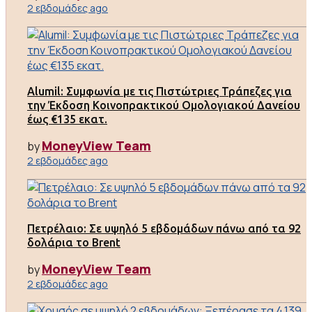
2 εβδομάδες ago
Alumil: Συμφωνία με τις Πιστώτριες Τράπεζες για
την Έκδοση Κοινοπρακτικού Ομολογιακού Δανείου
έως €135 εκατ.
MoneyView Team
by
2 εβδομάδες ago
Πετρέλαιο: Σε υψηλό 5 εβδομάδων πάνω από τα 92
δολάρια το Brent
MoneyView Team
by
2 εβδομάδες ago