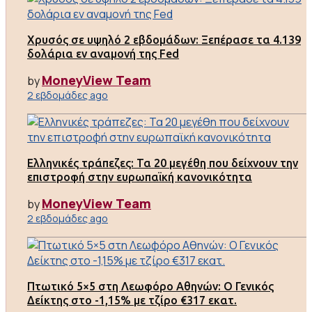
Χρυσός σε υψηλό 2 εβδομάδων: Ξεπέρασε τα 4.139
δολάρια εν αναμονή της Fed
MoneyView Team
by
2 εβδομάδες ago
Ελληνικές τράπεζες: Τα 20 μεγέθη που δείχνουν την
επιστροφή στην ευρωπαϊκή κανονικότητα
MoneyView Team
by
2 εβδομάδες ago
Πτωτικό 5×5 στη Λεωφόρο Αθηνών: Ο Γενικός
Δείκτης στο -1,15% με τζίρο €317 εκατ.