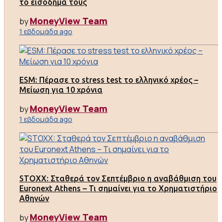
το εισόδημά τους
MoneyView Team
by
1 εβδομάδα ago
ESM: Πέρασε το stress test το ελληνικό χρέος –
Μείωση για 10 χρόνια
MoneyView Team
by
1 εβδομάδα ago
STOXX: Σταθερά τον Σεπτέμβριο η αναβάθμιση του
Euronext Athens – Τι σημαίνει για το Χρηματιστήριο
Αθηνών
MoneyView Team
by