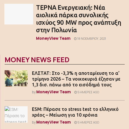
ΤΕΡΝΑ Ενεργειακή: Νέα
αιολικά πάρκα συνολικής
ισχύος 90 MW προς ανάπτυξη
στην Πολωνία
MoneyView Team
18 ΝΟΕΜΒΡΊΟΥ, 2021
MONEY NEWS FEED
ΕΛΣΤΑΤ: Στο -3,3% η αποταμίευση το α’
τρίμηνο 2026 – Τα νοικοκυριά έζησαν με
1,3 δισ. πάνω από το εισόδημά τους
MoneyView Team
by
5 ΗΜΈΡΕΣ AGO
ESM: Πέρασε το stress test το ελληνικό
χρέος – Μείωση για 10 χρόνια
MoneyView Team
by
5 ΗΜΈΡΕΣ AGO