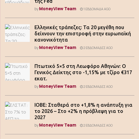
της Fed
MoneyView Team
by
1 ΕΒΔΟΜΆΔΑ AGO
Ελληνικές τράπεζες: Τα 20 μεγέθη που
δείχνουν την επιστροφή στην ευρωπαϊκή
κανονικότητα
MoneyView Team
by
2 ΕΒΔΟΜΆΔΕΣ AGO
Πτωτικό 5×5 στη Λεωφόρο Αθηνών: Ο
Γενικός Δείκτης στο -1,15% με τζίρο €317
εκατ.
MoneyView Team
by
2 ΕΒΔΟΜΆΔΕΣ AGO
ΙΟΒΕ: Σταθερά στο +1,8% η ανάπτυξη για
το 2026 – Στο +2% η πρόβλεψη για το
2027
MoneyView Team
by
2 ΕΒΔΟΜΆΔΕΣ AGO