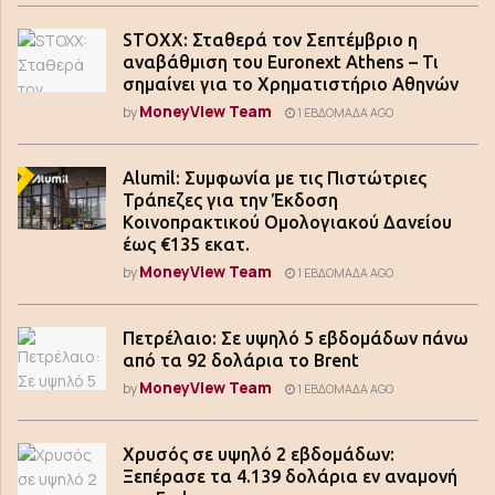
STOXX: Σταθερά τον Σεπτέμβριο η
αναβάθμιση του Euronext Athens – Τι
σημαίνει για το Χρηματιστήριο Αθηνών
MoneyView Team
by
1 ΕΒΔΟΜΆΔΑ AGO
Alumil: Συμφωνία με τις Πιστώτριες
Τράπεζες για την Έκδοση
Κοινοπρακτικού Ομολογιακού Δανείου
έως €135 εκατ.
MoneyView Team
by
1 ΕΒΔΟΜΆΔΑ AGO
Πετρέλαιο: Σε υψηλό 5 εβδομάδων πάνω
από τα 92 δολάρια το Brent
MoneyView Team
by
1 ΕΒΔΟΜΆΔΑ AGO
Χρυσός σε υψηλό 2 εβδομάδων:
Ξεπέρασε τα 4.139 δολάρια εν αναμονή