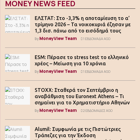
MONEY NEWS FEED
ΕΛΣΤΑΤ: Στο -3,3% η αποταμίευση το α’
τρίμηνο 2026 – Τα νοικοκυριά έζησαν με
1,3 δισ. πάνω από το εισόδημά τους
MoneyView Team
by
1 ΕΒΔΟΜΆΔΑ AGO
ESM: Πέρασε το stress test το ελληνικό
χρέος – Μείωση για 10 χρόνια
MoneyView Team
by
1 ΕΒΔΟΜΆΔΑ AGO
STOXX: Σταθερά τον Σεπτέμβριο η
αναβάθμιση του Euronext Athens – Τι
σημαίνει για το Χρηματιστήριο Αθηνών
MoneyView Team
by
2 ΕΒΔΟΜΆΔΕΣ AGO
Alumil: Συμφωνία με τις Πιστώτριες
Τράπεζες για την Έκδοση