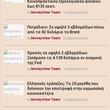
Κοινοπρακτικού Ομολογιακού Δανείου
έως €135 εκατ.
MoneyView Team
by
2 ΕΒΔΟΜΆΔΕΣ AGO
Πετρέλαιο: Σε υψηλό 5 εβδομάδων πάνω
από τα 92 δολάρια το Brent
MoneyView Team
by
2 ΕΒΔΟΜΆΔΕΣ AGO
Χρυσός σε υψηλό 2 εβδομάδων:
Ξεπέρασε τα 4.139 δολάρια εν αναμονή
της Fed
MoneyView Team
by
2 ΕΒΔΟΜΆΔΕΣ AGO
Ελληνικές τράπεζες: Τα 20 μεγέθη που
δείχνουν την επιστροφή στην ευρωπαϊκή
κανονικότητα
MoneyView Team
by
2 ΕΒΔΟΜΆΔΕΣ AGO