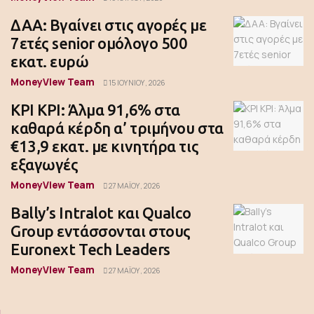
ΔΑΑ: Βγαίνει στις αγορές με
7ετές senior ομόλογο 500
εκατ. ευρώ
MoneyView Team
15 ΙΟΥΝΊΟΥ, 2026
ΚΡΙ ΚΡΙ: Άλμα 91,6% στα
καθαρά κέρδη α’ τριμήνου στα
€13,9 εκατ. με κινητήρα τις
εξαγωγές
MoneyView Team
27 ΜΑΪ́ΟΥ, 2026
Bally’s Intralot και Qualco
Group εντάσσονται στους
Euronext Tech Leaders
MoneyView Team
27 ΜΑΪ́ΟΥ, 2026