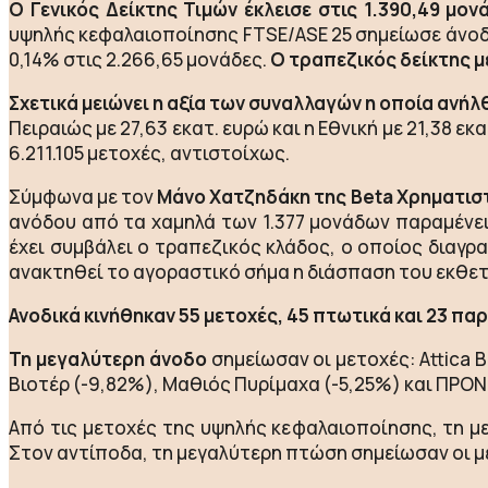
O Γενικός Δείκτης Τιμών έκλεισε στις 1.390,49 μο
υψηλής κεφαλαιοποίησης FTSE/ASE 25 σημείωσε άνοδο
0,14% στις 2.266,65 μονάδες.
Ο τραπεζικός δείκτης μ
Σχετικά μειώνει η αξία των συναλλαγών η οποία ανήλθ
Πειραιώς με 27,63 εκατ. ευρώ και η Εθνική με 21,38 ε
6.211.105 μετοχές, αντιστοίχως.
Σύμφωνα με τον
Μάνο Χατζηδάκη της Beta Χρηματισ
ανόδου από τα χαμηλά των 1.377 μονάδων παραμένει
έχει συμβάλει ο τραπεζικός κλάδος, ο οποίος διαγρ
ανακτηθεί το αγοραστικό σήμα η διάσπαση του εκθετι
Ανοδικά κινήθηκαν 55 μετοχές, 45 πτωτικά και 23 πα
Τη μεγαλύτερη άνοδο
σημείωσαν οι μετοχές: Attica 
Βιοτέρ (-9,82%), Μαθιός Πυρίμαχα (-5,25%) και ΠΡΟΝ
Από τις μετοχές της υψηλής κεφαλαιοποίησης, τη με
Στον αντίποδα, τη μεγαλύτερη πτώση σημείωσαν οι μετ