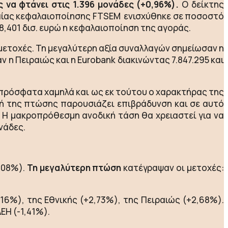
 να φτάνει στις 1.396 μονάδες (+0,96%).
Ο δείκτης
εσαίας κεφαλαιοποίησης FTSEM ενισχύθηκε σε ποσοστό
08,401 δισ. ευρώ η κεφαλαιοποίηση της αγοράς.
8 μετοχές. Τη μεγαλύτερη αξία συναλλαγών σημείωσαν η
ν η Πειραιώς και η Eurobank διακινώντας 7.847.295 και
 πρόσφατα χαμηλά και ως εκ τούτου ο χαρακτήρας της
κή της πτώσης παρουσιάζει επιβράδυνση και σε αυτό
. Η μακροπρόθεσμη ανοδική τάση θα χρειαστεί για να
νάδες.
5,08%).
Τη μεγαλύτερη πτώση
κατέγραψαν οι μετοχές:
16%), της Εθνικής (+2,73%), της Πειραιώς (+2,68%).
ΕΗ (-1,41%).