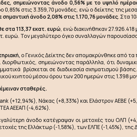
νάδες, σημειώνοντας άνοδο 0,56% με το υψηλό ημέρας
 0,85% στις 3.359,70 μονάδες, ενώ ο δείκτης της μ
ε σημαντική άνοδο 2,08% στις 1.170,76 μονάδες
. Στα 1
ε στα 113,37 εκατ. ευρώ
, ενώ διακινήθηκαν 27.926.41
κατ. ευρώ. Τον μεγαλύτερο όγκο συναλλαγών παρουσίασα
τηριακή,
ο Γενικός Δείκτης δεν απομακρύνθηκε από τα
 διορθωτικός, σημειώνοντας παράλληλα, ότι δυναμι
αμματικά βρίσκεται σε διαδικασία σχηματισμού βάσης
κού κινητού μέσου όρου των 200 ημερών στις 1.398 μο
ρέμειναν σταθερές.
Bank (+12,94%), Νάκας (+8,33%) και Ελάστρον ΑΕΒΕ (+
ΤΕΑ ΑΕΕΑΠ (-4,62%).
γαλύτερη άνοδο κατέγραψαν οι μετοχές του ΟΛΠ (+4,
οχές της Ελλάκτωρ (-1,58%), των ΕΛΠΕ (-1,45%), της Δ