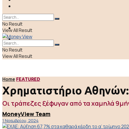
ΠΟΛΙΤΙΚΗ
LIFE & CULTURE
ΕΛΛΑΔΑ
No Result
ΑΠΟΨΕΙΣ
View All Result
LIFE & CULTURE
No Result
View All Result
Home
FEATURED
Χρηματιστήριο Αθηνών: 
Οι τράπεζες ξέφυγαν από τα χαμηλά 9μή
MoneyView Team
1 Νοεμβρίου, 2024