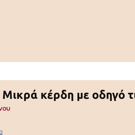
Μικρά κέρδη με οδηγό τ
νου