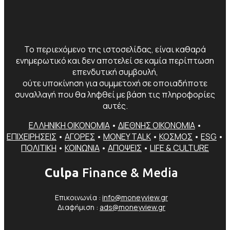
Το περιεχόμενο της ιστοσελίδας, είναι καθαρά
ενημερωτικό και δεν αποτελεί σε καμία περίπτωση
επενδυτική συμβουλή,
ούτε υποκίνηση για συμμετοχή σε οποιαδήποτε
συναλλαγή που θα ληφθεί με βάση τις πληροφορίες
αυτές.
ΕΛΛΗΝΙΚΗ ΟΙΚΟΝΟΜΙΑ
•
ΔΙΕΘΝΗΣ ΟΙΚΟΝΟΜΙΑ
•
ΕΠΙΧΕΙΡΗΣΕΙΣ
•
ΑΓΟΡΕΣ
•
MONEY TALK
•
ΚΟΣΜΟΣ
•
ESG
•
ΠΟΛΙΤΙΚΗ
•
ΚΟΙΝΩΝΙΑ
•
ΑΠΟΨΕΙΣ
•
LIFE & CULTURE
Culpa
Finance & Media
Επικοινωνία :
info@moneyview.gr
Διαφήμιση :
ads@moneyview.gr