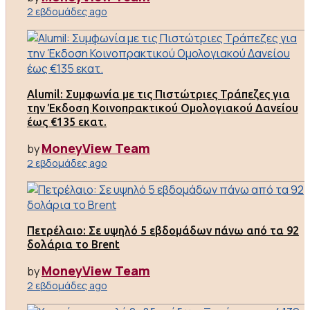
2 εβδομάδες ago
Alumil: Συμφωνία με τις Πιστώτριες Τράπεζες για
την Έκδοση Κοινοπρακτικού Ομολογιακού Δανείου
έως €135 εκατ.
MoneyView Team
by
2 εβδομάδες ago
Πετρέλαιο: Σε υψηλό 5 εβδομάδων πάνω από τα 92
δολάρια το Brent
MoneyView Team
by
2 εβδομάδες ago