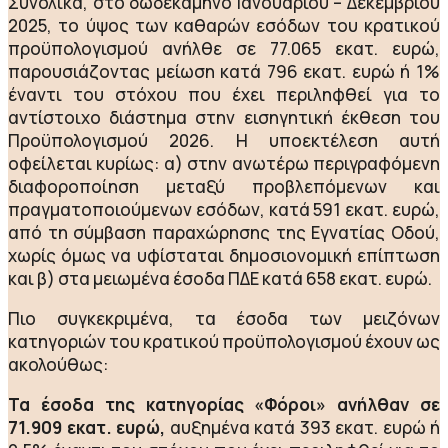
Συνολικά, στο δωδεκάμηνο Ιανουαρίου – Δεκεμβρίου
2025, το ύψος των καθαρών εσόδων του κρατικού
προϋπολογισμού ανήλθε σε 77.065 εκατ. ευρώ,
παρουσιάζοντας μείωση κατά 796 εκατ. ευρώ ή 1%
έναντι του στόχου που έχει περιληφθεί για το
αντίστοιχο διάστημα στην εισηγητική έκθεση του
Προϋπολογισμού 2026. Η υποεκτέλεση αυτή
οφείλεται κυρίως: α) στην ανωτέρω περιγραφόμενη
διαφοροποίηση μεταξύ προβλεπόμενων και
πραγματοποιούμενων εσόδων, κατά 591 εκατ. ευρώ,
από τη σύμβαση παραχώρησης της Εγνατίας Οδού,
χωρίς όμως να υφίσταται δημοσιονομική επίπτωση
και β) στα μειωμένα έσοδα ΠΔΕ κατά 658 εκατ. ευρώ.
Πιο συγκεκριμένα, τα έσοδα των μειζόνων
κατηγοριών του κρατικού προϋπολογισμού έχουν ως
ακολούθως:
Τα έσοδα της κατηγορίας «Φόροι» ανήλθαν σε
71.909 εκατ. ευρώ,
αυξημένα κατά 393 εκατ. ευρώ ή