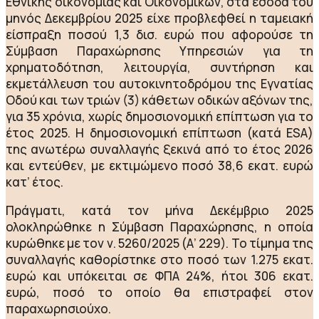
Εθνικής οικονομίας και Οικονομικών, στα έσοδα του
μηνός Δεκεμβρίου 2025 είχε προβλεφθεί η ταμειακή
είσπραξη ποσού 1,3 δισ. ευρώ που αφορούσε τη
Σύμβαση Παραχώρησης Υπηρεσιών για τη
χρηματοδότηση, λειτουργία, συντήρηση και
εκμετάλλευση του αυτοκινητοδρόμου της Εγνατίας
Οδού και των τριών (3) κάθετων οδικών αξόνων της,
για 35 χρόνια, χωρίς δημοσιονομική επίπτωση για το
έτος 2025. Η δημοσιονομική επίπτωση (κατά ESA)
της ανωτέρω συναλλαγής ξεκινά από το έτος 2026
και εντεύθεν, με εκτιμώμενο ποσό 38,6 εκατ. ευρώ
κατ’ έτος.
Πράγματι, κατά τον μήνα Δεκέμβριο 2025
ολοκληρώθηκε η Σύμβαση Παραχώρησης, η οποία
κυρώθηκε με τον ν. 5260/2025 (Α’ 229). Το τίμημα της
συναλλαγής καθορίστηκε στο ποσό των 1.275 εκατ.
ευρώ και υπόκειται σε ΦΠΑ 24%, ήτοι 306 εκατ.
ευρώ, ποσό το οποίο θα επιστραφεί στον
παραχωρησιούχο.