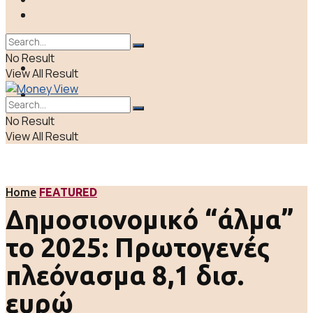
ΠΟΛΙΤΙΚΗ
LIFE & CULTURE
ΕΛΛΑΔΑ
No Result
ΑΠΟΨΕΙΣ
View All Result
LIFE & CULTURE
No Result
View All Result
Home
FEATURED
Δημοσιονομικό “άλμα”
το 2025: Πρωτογενές
πλεόνασμα 8,1 δισ.
ευρώ