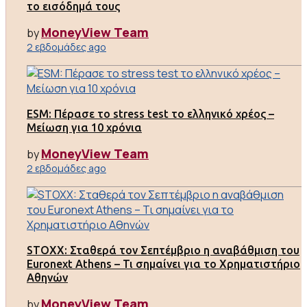
το εισόδημά τους
MoneyView Team
by
2 εβδομάδες ago
ESM: Πέρασε το stress test το ελληνικό χρέος –
Μείωση για 10 χρόνια
MoneyView Team
by
2 εβδομάδες ago
STOXX: Σταθερά τον Σεπτέμβριο η αναβάθμιση του
Euronext Athens – Τι σημαίνει για το Χρηματιστήριο
Αθηνών
MoneyView Team
by