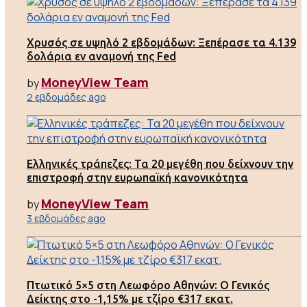
Χρυσός σε υψηλό 2 εβδομάδων: Ξεπέρασε τα 4.139
δολάρια εν αναμονή της Fed
MoneyView Team
by
2 εβδομάδες ago
Ελληνικές τράπεζες: Τα 20 μεγέθη που δείχνουν την
επιστροφή στην ευρωπαϊκή κανονικότητα
MoneyView Team
by
3 εβδομάδες ago
Πτωτικό 5×5 στη Λεωφόρο Αθηνών: Ο Γενικός
Δείκτης στο -1,15% με τζίρο €317 εκατ.