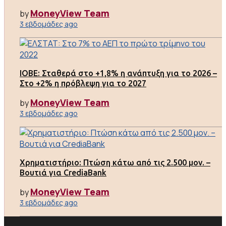
MoneyView Team
by
3 εβδομάδες ago
ΙΟΒΕ: Σταθερά στο +1,8% η ανάπτυξη για το 2026 –
Στο +2% η πρόβλεψη για το 2027
MoneyView Team
by
3 εβδομάδες ago
Χρηματιστήριο: Πτώση κάτω από τις 2.500 μον. –
Βουτιά για CrediaBank
MoneyView Team
by
3 εβδομάδες ago