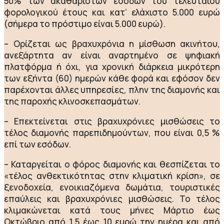
50% των ακαθαρίστων εσόδων του τελευταίου
φορολογικού έτους και κατ’ ελάχιστο 5.000 ευρώ
(σήμερα το πρόστιμο είναι 5.000 ευρώ).
– Ορίζεται ως βραχυχρόνια η μίσθωση ακινήτου,
ανεξάρτητα αν είναι αναρτημένο σε ψηφιακή
πλατφόρμα ή όχι, για χρονική διάρκεια μικρότερη
των εξήντα (60) ημερών κάθε φορά και εφόσον δεν
παρέχονται άλλες υπηρεσίες, πλην της διαμονής και
της παροχής κλινοσκεπασμάτων.
– Επεκτείνεται στις βραχυχρόνιες μισθώσεις το
τέλος διαμονής παρεπιδημούντων, που είναι 0,5 %
επί των εσόδων.
– Καταργείται ο φόρος διαμονής και θεσπίζεται το
«τέλος ανθεκτικότητας στην κλιματική κρίση», σε
ξενοδοχεία, ενοικιαζόμενα δωμάτια, τουριστικές
επαύλεις και βραχυχρόνιες μισθώσεις. Το τέλος
κλιμακώνεται κατά τους μήνες Μάρτιο έως
Οκτώβριο από 1,5 έως 10 ευρώ την ημέρα και από