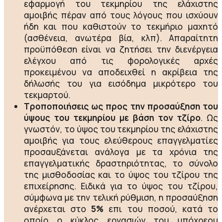
εφαρμογή του τεκμηρίου της ελάχιστης
αμοιβής πέραν από τους λόγους που ισχύουν
ήδη και που καθιστούν το τεκμήριο μαχητό
(ασθένεια, ανωτέρα βία, κλπ). Απαραίτητη
προϋπόθεση είναι να ζητήσει την διενέργεια
ελέγχου από τις φορολογικές αρχές
προκειμένου να αποδειχθεί η ακρίβεια της
δήλωσής του για εισόδημα μικρότερο του
τεκμαρτού.
Τροποποιήσεις ως προς την προσαύξηση του
ύψους του τεκμηρίου με βάση τον τζίρο
. Ως
γνωστόν, το ύψος του τεκμηρίου της ελάχιστης
αμοιβής για τους ελεύθερους επαγγελματίες
προσαυξάνεται ανάλογα με τα χρόνια της
επαγγελματικής δραστηριότητας, το σύνολο
της μισθοδοσίας και το ύψος του τζίρου της
επιχείρησης. Ειδικά για το ύψος του τζίρου,
σύμφωνα με την τελική ρύθμιση, η προσαύξηση
ανέρχεται στο
5%
επι του ποσού, κατά το
οποίο ο κύκλος εργασιών του υπόχρεου