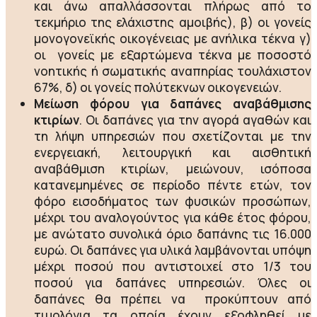
και άνω απαλλάσσονται πλήρως από το
τεκμήριο της ελάχιστης αμοιβής), β) οι γονείς
μονογονεϊκής οικογένειας με ανήλικα τέκνα γ)
οι γονείς με εξαρτώμενα τέκνα με ποσοστό
νοητικής ή σωματικής αναπηρίας τουλάχιστον
67%, δ) οι γονείς πολύτεκνων οικογενειών.
M
είωση φόρου για δαπάνες αναβάθμισης
κτιρίων
. Οι δαπάνες για την αγορά αγαθών και
τη λήψη υπηρεσιών που σχετίζονται με την
ενεργειακή, λειτουργική και αισθητική
αναβάθμιση κτιρίων, μειώνουν, ισόποσα
κατανεμημένες σε περίοδο πέντε ετών, τον
φόρο εισοδήματος των φυσικών προσώπων,
μέχρι του αναλογούντος για κάθε έτος φόρου,
με ανώτατο συνολικά όριο δαπάνης τις 16.000
ευρώ. Οι δαπάνες για υλικά λαμβάνονται υπόψη
μέχρι ποσού που αντιστοιχεί στο 1/3 του
ποσού για δαπάνες υπηρεσιών. Όλες οι
δαπάνες θα πρέπει να προκύπτουν από
τιμολόγια τα οποία έχουν εξοφληθεί με