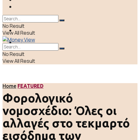
ΠΟΛΙΤΙΚΗ
LIFE & CULTURE
ΕΛΛΑΔΑ
No Result
ΑΠΟΨΕΙΣ
View All Result
LIFE & CULTURE
No Result
View All Result
Home
FEATURED
Φορολογικό
νομοσχέδιο: Όλες οι
αλλαγές στο τεκμαρτό
εισόδημα των