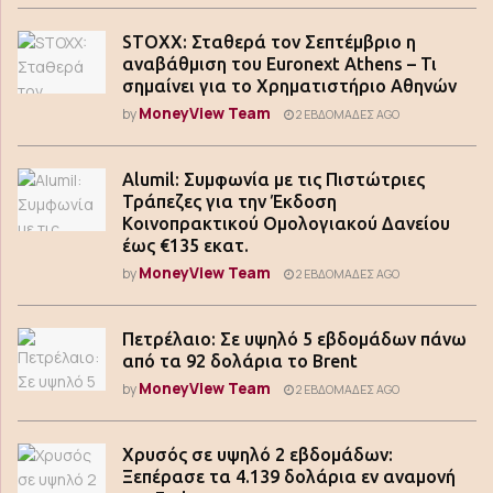
STOXX: Σταθερά τον Σεπτέμβριο η
αναβάθμιση του Euronext Athens – Τι
σημαίνει για το Χρηματιστήριο Αθηνών
MoneyView Team
by
2 ΕΒΔΟΜΆΔΕΣ AGO
Alumil: Συμφωνία με τις Πιστώτριες
Τράπεζες για την Έκδοση
Κοινοπρακτικού Ομολογιακού Δανείου
έως €135 εκατ.
MoneyView Team
by
2 ΕΒΔΟΜΆΔΕΣ AGO
Πετρέλαιο: Σε υψηλό 5 εβδομάδων πάνω
από τα 92 δολάρια το Brent
MoneyView Team
by
2 ΕΒΔΟΜΆΔΕΣ AGO
Χρυσός σε υψηλό 2 εβδομάδων:
Ξεπέρασε τα 4.139 δολάρια εν αναμονή