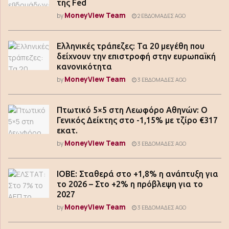
της Fed
MoneyView Team
by
2 ΕΒΔΟΜΆΔΕΣ AGO
Ελληνικές τράπεζες: Τα 20 μεγέθη που
δείχνουν την επιστροφή στην ευρωπαϊκή
κανονικότητα
MoneyView Team
by
3 ΕΒΔΟΜΆΔΕΣ AGO
Πτωτικό 5×5 στη Λεωφόρο Αθηνών: Ο
Γενικός Δείκτης στο -1,15% με τζίρο €317
εκατ.
MoneyView Team
by
3 ΕΒΔΟΜΆΔΕΣ AGO
ΙΟΒΕ: Σταθερά στο +1,8% η ανάπτυξη για
το 2026 – Στο +2% η πρόβλεψη για το
2027
MoneyView Team
by
3 ΕΒΔΟΜΆΔΕΣ AGO