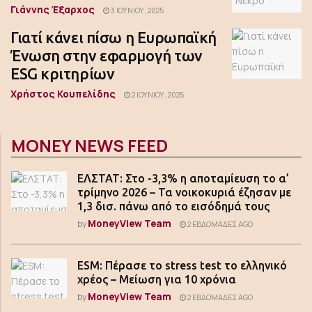
Γιάννης Έξαρχος
3 ΙΟΥΝΊΟΥ, 2025
Γιατί κάνει πίσω η Ευρωπαϊκή
Ένωση στην εφαρμογή των
ESG κριτηρίων
Χρήστος Κουπελίδης
2 ΙΟΥΝΊΟΥ, 2025
MONEY NEWS FEED
ΕΛΣΤΑΤ: Στο -3,3% η αποταμίευση το α’
τρίμηνο 2026 – Τα νοικοκυριά έζησαν με
1,3 δισ. πάνω από το εισόδημά τους
MoneyView Team
by
2 ΕΒΔΟΜΆΔΕΣ AGO
ESM: Πέρασε το stress test το ελληνικό
χρέος – Μείωση για 10 χρόνια
MoneyView Team
by
2 ΕΒΔΟΜΆΔΕΣ AGO