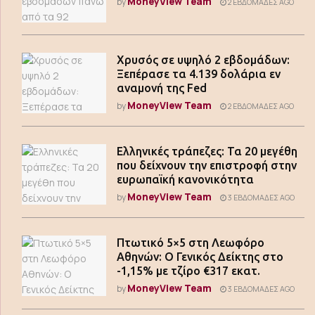
MoneyView Team
by
2 ΕΒΔΟΜΆΔΕΣ AGO
Χρυσός σε υψηλό 2 εβδομάδων:
Ξεπέρασε τα 4.139 δολάρια εν
αναμονή της Fed
MoneyView Team
by
2 ΕΒΔΟΜΆΔΕΣ AGO
Ελληνικές τράπεζες: Τα 20 μεγέθη
που δείχνουν την επιστροφή στην
ευρωπαϊκή κανονικότητα
MoneyView Team
by
3 ΕΒΔΟΜΆΔΕΣ AGO
Πτωτικό 5×5 στη Λεωφόρο
Αθηνών: Ο Γενικός Δείκτης στο
-1,15% με τζίρο €317 εκατ.
MoneyView Team
by
3 ΕΒΔΟΜΆΔΕΣ AGO