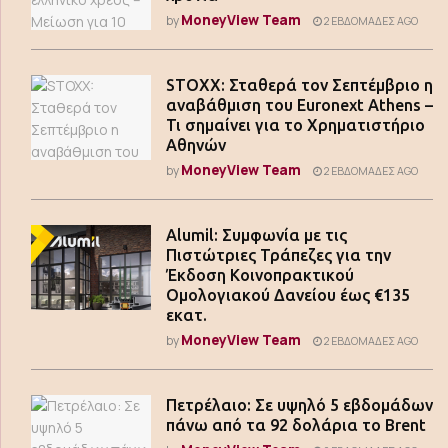
MoneyView Team
by
2 ΕΒΔΟΜΆΔΕΣ AGO
STOXX: Σταθερά τον Σεπτέμβριο η
αναβάθμιση του Euronext Athens –
Τι σημαίνει για το Χρηματιστήριο
Αθηνών
MoneyView Team
by
2 ΕΒΔΟΜΆΔΕΣ AGO
Alumil: Συμφωνία με τις
Πιστώτριες Τράπεζες για την
Έκδοση Κοινοπρακτικού
Ομολογιακού Δανείου έως €135
εκατ.
MoneyView Team
by
2 ΕΒΔΟΜΆΔΕΣ AGO
Πετρέλαιο: Σε υψηλό 5 εβδομάδων
πάνω από τα 92 δολάρια το Brent