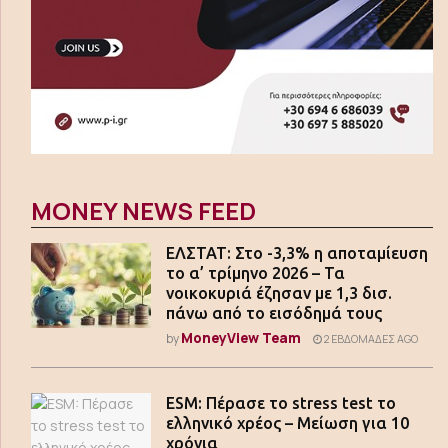
MONEY NEWS FEED
ΕΛΣΤΑΤ: Στο -3,3% η αποταμίευση
το α’ τρίμηνο 2026 – Τα
νοικοκυριά έζησαν με 1,3 δισ.
πάνω από το εισόδημά τους
MoneyView Team
by
2 ΕΒΔΟΜΆΔΕΣ AGO
ESM: Πέρασε το stress test το
ελληνικό χρέος – Μείωση για 10
χρόνια