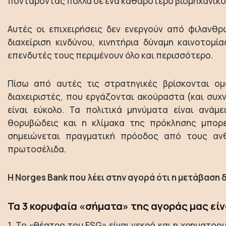
ποντάροντας πολλά σε ένα καθαρότερο βιομηχανικό 
Αυτές οι επιχειρήσεις δεν ενεργούν από φιλανθρ
διαχείριση κινδύνου, κινητήρια δύναμη καινοτομία
επενδυτές τους περιμένουν όλο και περισσότερο.
Πίσω από αυτές τις στρατηγικές βρίσκονται ομ
διαχειριστές, που εργάζονται ακούραστα (και συχ
είναι εύκολο. Τα πολιτικά μηνύματα είναι ανάμ
θορυβώδεις και η κλίμακα της πρόκλησης μπορεί
σημειώνεται πραγματική πρόοδος από τους αν
πρωτοσέλιδα.
Η Norges Bank που λέει στην αγορά ότι η μετάβαση δ
Τα 3 κορυφαία «σήματα» της αγοράς μας είν
1. Το «θέατρο του ESG» είναι νεκρό και η χρηματοο