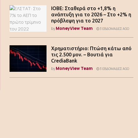
ΙΟΒΕ: Σταθερά στο +1,8% η
ανάπτυξη για το 2026 – Στο +2% η
πρόβλεψη για το 2027
MoneyView Team
by
3 ΕΒΔΟΜΆΔΕΣ AGO
Χρηματιστήριο: Πτώση κάτω από
τις 2.500 μον. – Βουτιά για
CrediaBank
MoneyView Team
by
3 ΕΒΔΟΜΆΔΕΣ AGO