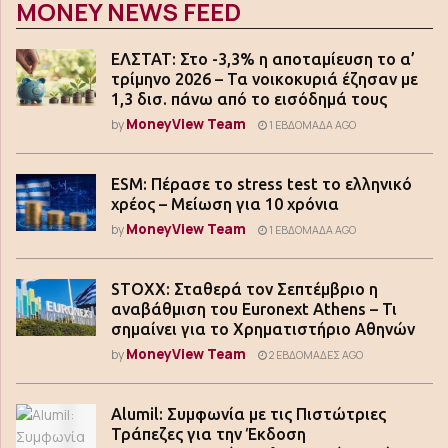
MONEY NEWS FEED
ΕΛΣΤΑΤ: Στο -3,3% η αποταμίευση το α’
τρίμηνο 2026 – Τα νοικοκυριά έζησαν με
1,3 δισ. πάνω από το εισόδημά τους
MoneyView Team
by
1 ΕΒΔΟΜΆΔΑ AGO
ESM: Πέρασε το stress test το ελληνικό
χρέος – Μείωση για 10 χρόνια
MoneyView Team
by
1 ΕΒΔΟΜΆΔΑ AGO
STOXX: Σταθερά τον Σεπτέμβριο η
αναβάθμιση του Euronext Athens – Τι
σημαίνει για το Χρηματιστήριο Αθηνών
MoneyView Team
by
2 ΕΒΔΟΜΆΔΕΣ AGO
Alumil: Συμφωνία με τις Πιστώτριες
Τράπεζες για την Έκδοση