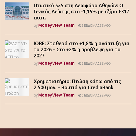
Πτωτικό 5×5 στη Λεωφόρο Αθηνών: Ο
Γενικός Δείκτης στο -1,15% με τζίρο €317
εκατ.
MoneyView Team
by
3 ΕΒΔΟΜΆΔΕΣ AGO
ΙΟΒΕ: Σταθερά στο +1,8% η ανάπτυξη για
το 2026 – Στο +2% η πρόβλεψη για το
2027
MoneyView Team
by
3 ΕΒΔΟΜΆΔΕΣ AGO
Χρηματιστήριο: Πτώση κάτω από τις
2.500 μον. – Βουτιά για CrediaBank
MoneyView Team
by
3 ΕΒΔΟΜΆΔΕΣ AGO