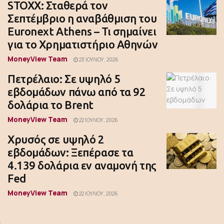
STOXX: Σταθερά τον
Σεπτέμβριο η αναβάθμιση του
Euronext Athens – Τι σημαίνει
για το Χρηματιστήριο Αθηνών
MoneyView Team
23 ΙΟΥΛΊΟΥ, 2026
Πετρέλαιο: Σε υψηλό 5
εβδομάδων πάνω από τα 92
δολάρια το Brent
MoneyView Team
22 ΙΟΥΛΊΟΥ, 2026
Χρυσός σε υψηλό 2
εβδομάδων: Ξεπέρασε τα
4.139 δολάρια εν αναμονή της
Fed
MoneyView Team
22 ΙΟΥΛΊΟΥ, 2026