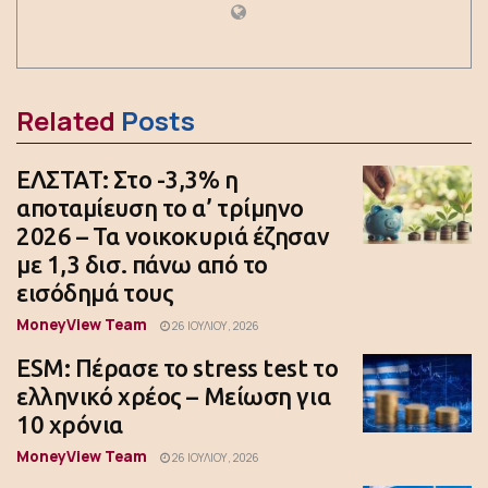
Related
Posts
ΕΛΣΤΑΤ: Στο -3,3% η
αποταμίευση το α’ τρίμηνο
2026 – Τα νοικοκυριά έζησαν
με 1,3 δισ. πάνω από το
εισόδημά τους
MoneyView Team
26 ΙΟΥΛΊΟΥ, 2026
ESM: Πέρασε το stress test το
ελληνικό χρέος – Μείωση για
10 χρόνια
MoneyView Team
26 ΙΟΥΛΊΟΥ, 2026