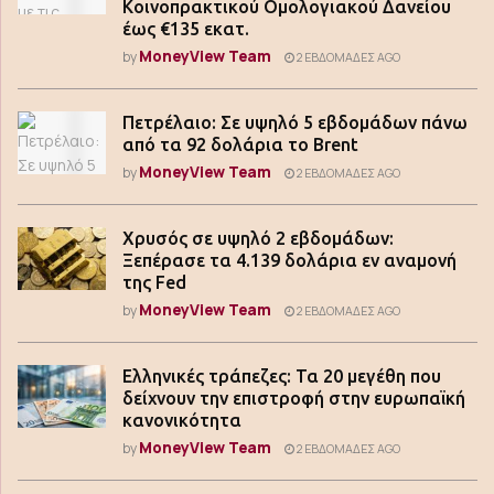
Κοινοπρακτικού Ομολογιακού Δανείου
έως €135 εκατ.
MoneyView Team
by
2 ΕΒΔΟΜΆΔΕΣ AGO
Πετρέλαιο: Σε υψηλό 5 εβδομάδων πάνω
από τα 92 δολάρια το Brent
MoneyView Team
by
2 ΕΒΔΟΜΆΔΕΣ AGO
Χρυσός σε υψηλό 2 εβδομάδων:
Ξεπέρασε τα 4.139 δολάρια εν αναμονή
της Fed
MoneyView Team
by
2 ΕΒΔΟΜΆΔΕΣ AGO
Ελληνικές τράπεζες: Τα 20 μεγέθη που
δείχνουν την επιστροφή στην ευρωπαϊκή
κανονικότητα
MoneyView Team
by
2 ΕΒΔΟΜΆΔΕΣ AGO