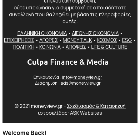
επενδυτική συμβουλή,
ούτε υποκίνηση για συμμετοχή σε οποιαδήποτε
συναλλαγή που θα ληφθεί με βάση τις πληροφορίες
αυτές.
ΕΛΛΗΝΙΚΗ ΟΙΚΟΝΟΜΙΑ
•
ΔΙΕΘΝΗΣ ΟΙΚΟΝΟΜΙΑ
•
ΕΠΙΧΕΙΡΗΣΕΙΣ
•
ΑΓΟΡΕΣ
•
MONEY TALK
•
ΚΟΣΜΟΣ
•
ESG
•
ΠΟΛΙΤΙΚΗ
•
ΚΟΙΝΩΝΙΑ
•
ΑΠΟΨΕΙΣ
•
LIFE & CULTURE
Culpa
Finance & Media
Επικοινωνία :
info@moneyview.gr
Διαφήμιση :
ads@moneyview.gr
© 2021 moneyview.gr -
Σχεδιασμός & Κατασκευή
ιστοσελίδας: ASK Websites
Welcome Back!