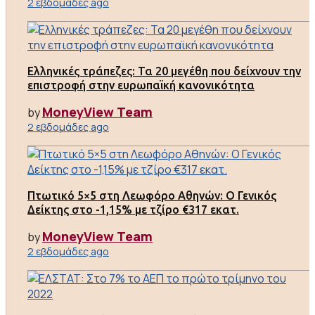
2 εβδομάδες ago
Ελληνικές τράπεζες: Τα 20 μεγέθη που δείχνουν την
επιστροφή στην ευρωπαϊκή κανονικότητα
MoneyView Team
by
2 εβδομάδες ago
Πτωτικό 5×5 στη Λεωφόρο Αθηνών: Ο Γενικός
Δείκτης στο -1,15% με τζίρο €317 εκατ.
MoneyView Team
by
2 εβδομάδες ago