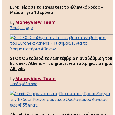
ESM: Πέρασε το stress test το ελληνικό χρέος –
Μείωση για 10 χρόνια
MoneyView Team
by
7 ημέρες ago
STOXX: Σταθερά τον Σεπτέμβριο η αναβάθμιση του
Euronext Athens – Τι σημαίνει για το Χρηματιστήριο
Αθηνών
MoneyView Team
by
1 εβδομάδα ago
Alumil: Συμφωνία με τις Πιστώτριες Τράπεζες για