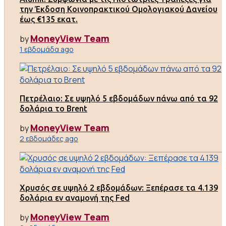
την Έκδοση Κοινοπρακτικού Ομολογιακού Δανείου
έως €135 εκατ.
MoneyView Team
by
1 εβδομάδα ago
Πετρέλαιο: Σε υψηλό 5 εβδομάδων πάνω από τα 92
δολάρια το Brent
MoneyView Team
by
2 εβδομάδες ago
Χρυσός σε υψηλό 2 εβδομάδων: Ξεπέρασε τα 4.139
δολάρια εν αναμονή της Fed
MoneyView Team
by