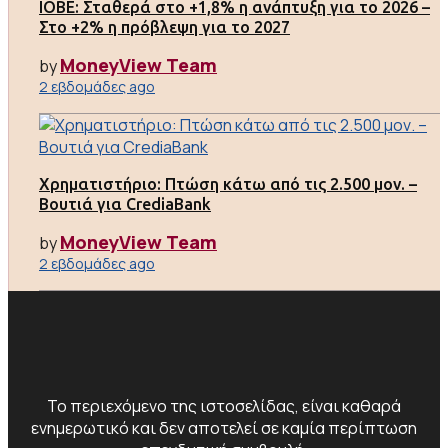
ΙΟΒΕ: Σταθερά στο +1,8% η ανάπτυξη για το 2026 –
Στο +2% η πρόβλεψη για το 2027
MoneyView Team
by
2 εβδομάδες ago
Χρηματιστήριο: Πτώση κάτω από τις 2.500 μον. –
Βουτιά για CrediaBank
MoneyView Team
by
2 εβδομάδες ago
Το περιεχόμενο της ιστοσελίδας, είναι καθαρά
ενημερωτικό και δεν αποτελεί σε καμία περίπτωση