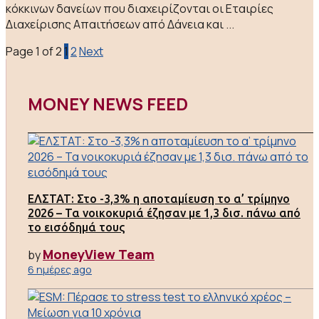
κόκκινων δανείων που διαχειρίζονται οι Εταιρίες
Διαχείρισης Απαιτήσεων από Δάνεια και ...
Page 1 of 2
1
2
Next
MONEY NEWS FEED
ΕΛΣΤΑΤ: Στο -3,3% η αποταμίευση το α’ τρίμηνο
2026 – Τα νοικοκυριά έζησαν με 1,3 δισ. πάνω από
το εισόδημά τους
MoneyView Team
by
6 ημέρες ago