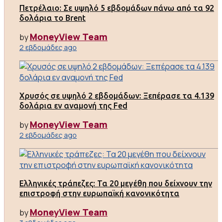
Πετρέλαιο: Σε υψηλό 5 εβδομάδων πάνω από τα 92
δολάρια το Brent
MoneyView Team
by
2 εβδομάδες ago
Χρυσός σε υψηλό 2 εβδομάδων: Ξεπέρασε τα 4.139
δολάρια εν αναμονή της Fed
MoneyView Team
by
2 εβδομάδες ago
Ελληνικές τράπεζες: Τα 20 μεγέθη που δείχνουν την
επιστροφή στην ευρωπαϊκή κανονικότητα
MoneyView Team
by