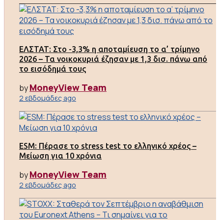
ΕΛΣΤΑΤ: Στο -3,3% η αποταμίευση το α’ τρίμηνο
2026 – Τα νοικοκυριά έζησαν με 1,3 δισ. πάνω από
το εισόδημά τους
MoneyView Team
by
2 εβδομάδες ago
ESM: Πέρασε το stress test το ελληνικό χρέος –
Μείωση για 10 χρόνια
MoneyView Team
by
2 εβδομάδες ago