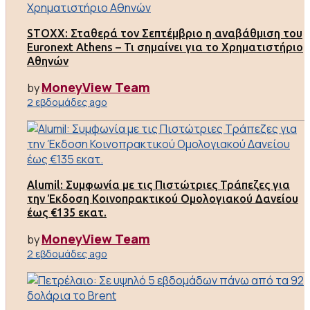
STOXX: Σταθερά τον Σεπτέμβριο η αναβάθμιση του
Euronext Athens – Τι σημαίνει για το Χρηματιστήριο
Αθηνών
MoneyView Team
by
2 εβδομάδες ago
Alumil: Συμφωνία με τις Πιστώτριες Τράπεζες για
την Έκδοση Κοινοπρακτικού Ομολογιακού Δανείου
έως €135 εκατ.
MoneyView Team
by
2 εβδομάδες ago