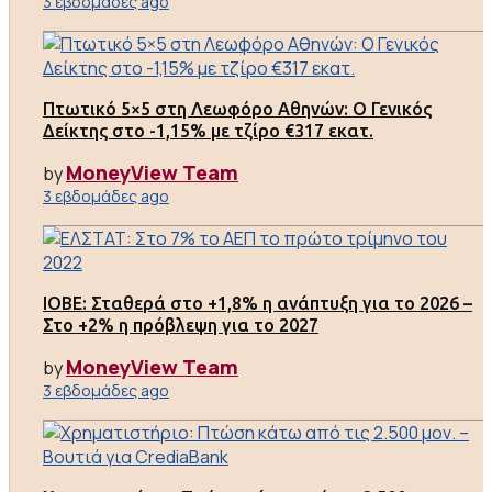
3 εβδομάδες ago
Πτωτικό 5×5 στη Λεωφόρο Αθηνών: Ο Γενικός
Δείκτης στο -1,15% με τζίρο €317 εκατ.
MoneyView Team
by
3 εβδομάδες ago
ΙΟΒΕ: Σταθερά στο +1,8% η ανάπτυξη για το 2026 –
Στο +2% η πρόβλεψη για το 2027
MoneyView Team
by
3 εβδομάδες ago