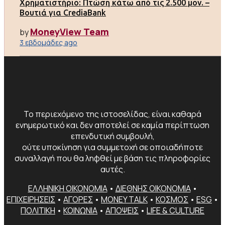
Χρηματιστήριο: Πτώση κάτω από τις 2.500 μον. –
Βουτιά για CrediaBank
MoneyView Team
by
3 εβδομάδες ago
Το περιεχόμενο της ιστοσελίδας, είναι καθαρά
ενημερωτικό και δεν αποτελεί σε καμία περίπτωση
επενδυτική συμβουλή,
ούτε υποκίνηση για συμμετοχή σε οποιαδήποτε
συναλλαγή που θα ληφθεί με βάση τις πληροφορίες
αυτές.
ΕΛΛΗΝΙΚΗ ΟΙΚΟΝΟΜΙΑ
•
ΔΙΕΘΝΗΣ ΟΙΚΟΝΟΜΙΑ
•
ΕΠΙΧΕΙΡΗΣΕΙΣ
•
ΑΓΟΡΕΣ
•
MONEY TALK
•
ΚΟΣΜΟΣ
•
ESG
•
ΠΟΛΙΤΙΚΗ
•
ΚΟΙΝΩΝΙΑ
•
ΑΠΟΨΕΙΣ
•
LIFE & CULTURE