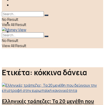
ΠΟΛΙΤΙΚΗ
LIFE & CULTURE
ΕΛΛΑΔΑ
No Result
ΑΠΟΨΕΙΣ
View All Result
LIFE & CULTURE
No Result
View All Result
Ετικέτα:
κόκκινα δάνεια
Ελληνικές τράπεζες: Τα 20 μεγέθη που