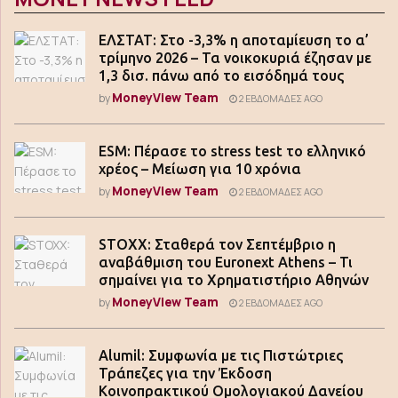
ΕΛΣΤΑΤ: Στο -3,3% η αποταμίευση το α’
τρίμηνο 2026 – Τα νοικοκυριά έζησαν με
1,3 δισ. πάνω από το εισόδημά τους
MoneyView Team
by
2 ΕΒΔΟΜΆΔΕΣ AGO
ESM: Πέρασε το stress test το ελληνικό
χρέος – Μείωση για 10 χρόνια
MoneyView Team
by
2 ΕΒΔΟΜΆΔΕΣ AGO
STOXX: Σταθερά τον Σεπτέμβριο η
αναβάθμιση του Euronext Athens – Τι
σημαίνει για το Χρηματιστήριο Αθηνών
MoneyView Team
by
2 ΕΒΔΟΜΆΔΕΣ AGO
Alumil: Συμφωνία με τις Πιστώτριες
Τράπεζες για την Έκδοση
Κοινοπρακτικού Ομολογιακού Δανείου