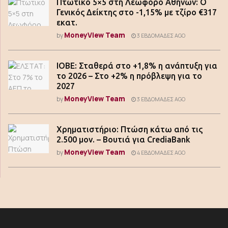
Πτωτικό 5×5 στη Λεωφόρο Αθηνών: Ο
Γενικός Δείκτης στο -1,15% με τζίρο €317
εκατ.
MoneyView Team
by
3 ΕΒΔΟΜΆΔΕΣ AGO
ΙΟΒΕ: Σταθερά στο +1,8% η ανάπτυξη για
το 2026 – Στο +2% η πρόβλεψη για το
2027
MoneyView Team
by
3 ΕΒΔΟΜΆΔΕΣ AGO
Χρηματιστήριο: Πτώση κάτω από τις
2.500 μον. – Βουτιά για CrediaBank
MoneyView Team
by
4 ΕΒΔΟΜΆΔΕΣ AGO