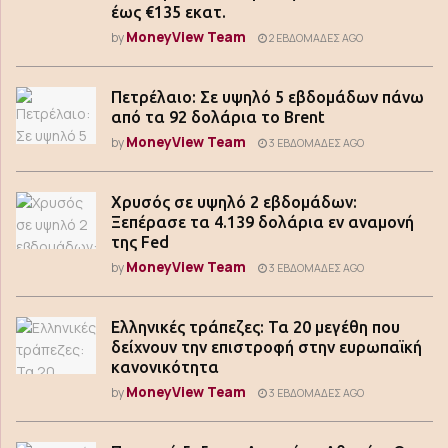
έως €135 εκατ.
MoneyView Team
by
2 ΕΒΔΟΜΆΔΕΣ AGO
Πετρέλαιο: Σε υψηλό 5 εβδομάδων πάνω
από τα 92 δολάρια το Brent
MoneyView Team
by
3 ΕΒΔΟΜΆΔΕΣ AGO
Χρυσός σε υψηλό 2 εβδομάδων:
Ξεπέρασε τα 4.139 δολάρια εν αναμονή
της Fed
MoneyView Team
by
3 ΕΒΔΟΜΆΔΕΣ AGO
Ελληνικές τράπεζες: Τα 20 μεγέθη που
δείχνουν την επιστροφή στην ευρωπαϊκή
κανονικότητα
MoneyView Team
by
3 ΕΒΔΟΜΆΔΕΣ AGO