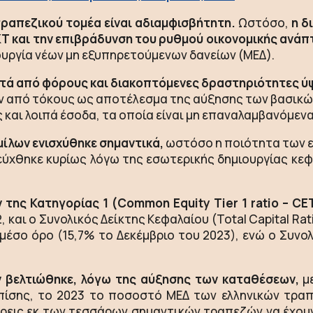
ραπεζικού τομέα είναι αδιαμφισβήτητη.
Ωστόσο,
η δ
ΚΤ και την επιβράδυνση του ρυθμού οικονομικής ανάπ
ιουργία νέων μη εξυπηρετούμενων δανείων (ΜΕΔ).
ετά από φόρους και διακοπτόμενες δραστηριότητες ύψ
 από τόκους ως αποτέλεσμα της αύξησης των βασικών
και λοιπά έσοδα, τα οποία είναι μη επαναλαμβανόμενα
μίλων ενισχύθηκε σημαντικά,
ωστόσο η ποιότητα των ε
εύχθηκε κυρίως λόγω της εσωτερικής δημιουργίας κε
της Κατηγορίας 1 (Common Equity Tier 1 ratio – CET
, και ο Συνολικός Δείκτης Κεφαλαίου (Total Capital Ra
 μέσο όρο (15,7% το Δεκέμβριο του 2023), ενώ ο Συν
 βελτιώθηκε, λόγω της αύξησης των καταθέσεων,
με
Επίσης, το 2023 το ποσοστό ΜΕΔ των ελληνικών τρα
ε τρεις εκ των τεσσάρων σημαντικών τραπεζών να έχο