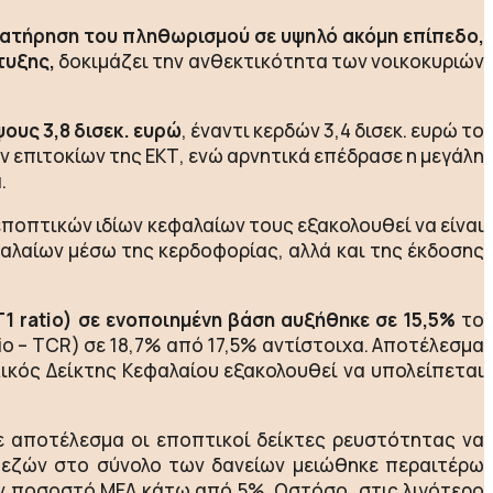
ιατήρηση του πληθωρισμού σε υψηλό ακόμη επίπεδο,
τυξης,
δοκιμάζει την ανθεκτικότητα των νοικοκυριών
ους 3,8 δισεκ. ευρώ
, έναντι κερδών 3,4 δισεκ. ευρώ το
 επιτοκίων της ΕΚΤ, ενώ αρνητικά επέδρασε η μεγάλη
.
ποπτικών ιδίων κεφαλαίων τους εξακολουθεί να είναι
φαλαίων μέσω της κερδοφορίας, αλλά και της έκδοσης
1 ratio) σε ενοποιημένη βάση αυξήθηκε σε 15,5%
το
tio – TCR) σε 18,7% από 17,5% αντίστοιχα. Αποτέλεσμα
ολικός Δείκτης Κεφαλαίου εξακολουθεί να υπολείπεται
 αποτέλεσμα οι εποπτικοί δείκτες ρευστότητας να
πεζών στο σύνολο των δανείων μειώθηκε περαιτέρω
υν ποσοστό ΜΕΔ κάτω από 5%. Ωστόσο, στις λιγότερο