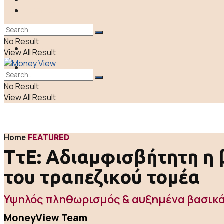
ΠΟΛΙΤΙΚΗ
LIFE & CULTURE
ΕΛΛΑΔΑ
No Result
ΑΠΟΨΕΙΣ
View All Result
LIFE & CULTURE
No Result
View All Result
Home
FEATURED
ΤτΕ: Αδιαμφισβήτητη η
του τραπεζικού τομέα
Υψηλός πληθωρισμός & αυξημένα βασικά 
MoneyView Team