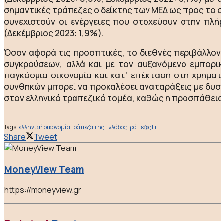
σημαντικές τράπεζες ο δείκτης των ΜΕΔ ως προς το σ
συνεχιστούν οι ενέργειες που στοχεύουν στην πλή
(Δεκέμβριος 2023: 1,9%).
Όσον αφορά τις προοπτικές, το διεθνές περιβάλλον
συγκρούσεων, αλλά και με τον αυξανόμενο εμπορικ
παγκόσμια οικονομία και κατ’ επέκταση στη χρημ
συνθηκών μπορεί να προκαλέσει αναταράξεις με δυσ
στον ελληνικό τραπεζικό τομέα, καθώς η προσπάθει
Tags:
ελληνική οικονομία
Τράπεζα της Ελλάδος
Τράπεζες
ΤτΕ
Share
Tweet
MoneyView Team
https://moneyview.gr