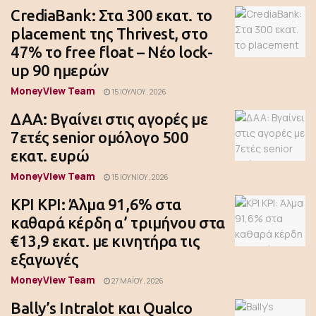
CrediaBank: Στα 300 εκατ. το
placement της Thrivest, στο
47% το free float – Νέο lock-
up 90 ημερών
MoneyView Team
15 ΙΟΥΛΊΟΥ, 2026
ΔΑΑ: Βγαίνει στις αγορές με
7ετές senior ομόλογο 500
εκατ. ευρώ
MoneyView Team
15 ΙΟΥΝΊΟΥ, 2026
ΚΡΙ ΚΡΙ: Άλμα 91,6% στα
καθαρά κέρδη α’ τριμήνου στα
€13,9 εκατ. με κινητήρα τις
εξαγωγές
MoneyView Team
27 ΜΑΪ́ΟΥ, 2026
Bally’s Intralot και Qualco