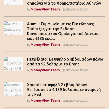
σημαίνει για το Χρηματιστήριο Αθηνών
MoneyView Team
by
2 ΕΒΔΟΜΆΔΕΣ AGO
Alumil: Συμφωνία με τις Πιστώτριες
Τράπεζες για την Έκδοση
Κοινοπρακτικού Ομολογιακού Δανείου
έως €135 εκατ.
MoneyView Team
by
2 ΕΒΔΟΜΆΔΕΣ AGO
Πετρέλαιο: Σε υψηλό 5 εβδομάδων πάνω
από τα 92 δολάρια το Brent
MoneyView Team
by
2 ΕΒΔΟΜΆΔΕΣ AGO
Χρυσός σε υψηλό 2 εβδομάδων:
Ξεπέρασε τα 4.139 δολάρια εν αναμονή
της Fed
MoneyView Team
by
2 ΕΒΔΟΜΆΔΕΣ AGO