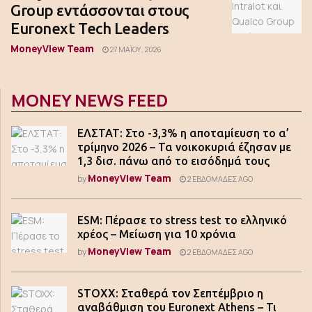
Group εντάσσονται στους
Euronext Tech Leaders
MoneyView Team
27 ΜΑΪ́ΟΥ, 2026
MONEY NEWS FEED
ΕΛΣΤΑΤ: Στο -3,3% η αποταμίευση το α’
τρίμηνο 2026 – Τα νοικοκυριά έζησαν με
1,3 δισ. πάνω από το εισόδημά τους
MoneyView Team
by
2 ΕΒΔΟΜΆΔΕΣ AGO
ESM: Πέρασε το stress test το ελληνικό
χρέος – Μείωση για 10 χρόνια
MoneyView Team
by
2 ΕΒΔΟΜΆΔΕΣ AGO
STOXX: Σταθερά τον Σεπτέμβριο η
αναβάθμιση του Euronext Athens – Τι