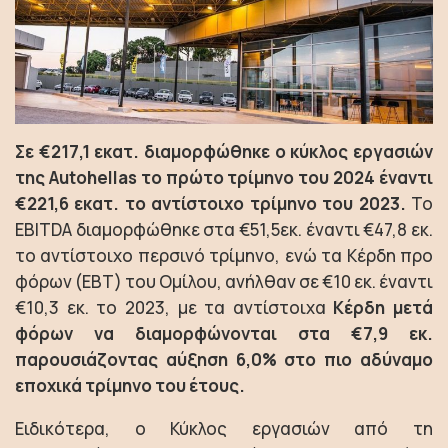
Σε €217,1 εκατ. διαμορφώθηκε ο κύκλος εργασιών
της Autohellas το πρώτο τρίμηνο του 2024 έναντι
€221,6 εκατ. το αντίστοιχο τρίμηνο του 2023.
Το
EBITDA διαμορφώθηκε στα €51,5εκ. έναντι €47,8 εκ.
το αντίστοιχο περσινό τρίμηνο, ενώ τα Κέρδη προ
φόρων (ΕBT) του Ομίλου, ανήλθαν σε €10 εκ. έναντι
€10,3 εκ. το 2023, με τα αντίστοιχα
Κέρδη μετά
φόρων να διαμορφώνονται στα €7,9 εκ.
παρουσιάζοντας αύξηση 6,0% στο πιο αδύναμο
εποχικά τρίμηνο του έτους.
Ειδικότερα, ο Κύκλος εργασιών από τη