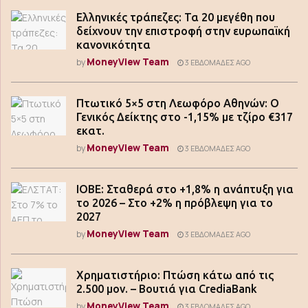
Ελληνικές τράπεζες: Τα 20 μεγέθη που
δείχνουν την επιστροφή στην ευρωπαϊκή
κανονικότητα
MoneyView Team
by
3 ΕΒΔΟΜΆΔΕΣ AGO
Πτωτικό 5×5 στη Λεωφόρο Αθηνών: Ο
Γενικός Δείκτης στο -1,15% με τζίρο €317
εκατ.
MoneyView Team
by
3 ΕΒΔΟΜΆΔΕΣ AGO
ΙΟΒΕ: Σταθερά στο +1,8% η ανάπτυξη για
το 2026 – Στο +2% η πρόβλεψη για το
2027
MoneyView Team
by
3 ΕΒΔΟΜΆΔΕΣ AGO
Χρηματιστήριο: Πτώση κάτω από τις
2.500 μον. – Βουτιά για CrediaBank
MoneyView Team
by
3 ΕΒΔΟΜΆΔΕΣ AGO