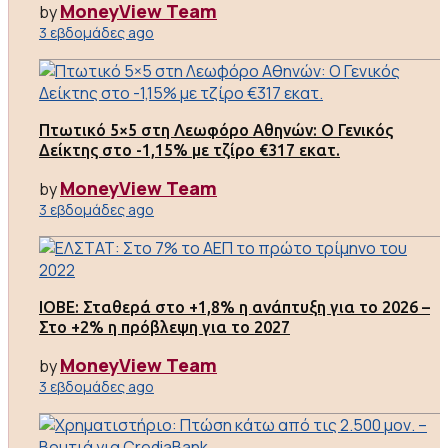
MoneyView Team
by
3 εβδομάδες ago
Πτωτικό 5×5 στη Λεωφόρο Αθηνών: Ο Γενικός
Δείκτης στο -1,15% με τζίρο €317 εκατ.
MoneyView Team
by
3 εβδομάδες ago
ΙΟΒΕ: Σταθερά στο +1,8% η ανάπτυξη για το 2026 –
Στο +2% η πρόβλεψη για το 2027
MoneyView Team
by
3 εβδομάδες ago