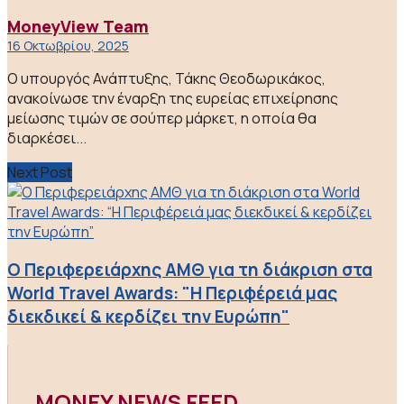
MoneyView Team
16 Οκτωβρίου, 2025
Ο υπουργός Ανάπτυξης, Τάκης Θεοδωρικάκος,
ανακοίνωσε την έναρξη της ευρείας επιχείρησης
μείωσης τιμών σε σούπερ μάρκετ, η οποία θα
διαρκέσει...
Next Post
Ο Περιφερειάρχης ΑΜΘ για τη διάκριση στα
World Travel Awards: "Η Περιφέρειά μας
διεκδικεί & κερδίζει την Ευρώπη"
MONEY NEWS FEED