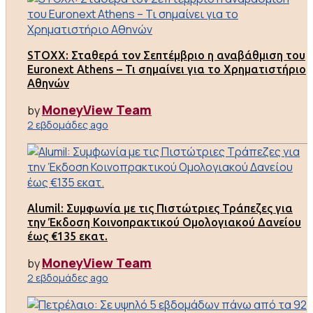
STOXX: Σταθερά τον Σεπτέμβριο η αναβάθμιση του
Euronext Athens – Τι σημαίνει για το Χρηματιστήριο
Αθηνών
MoneyView Team
by
2 εβδομάδες ago
Alumil: Συμφωνία με τις Πιστώτριες Τράπεζες για
την Έκδοση Κοινοπρακτικού Ομολογιακού Δανείου
έως €135 εκατ.
MoneyView Team
by
2 εβδομάδες ago