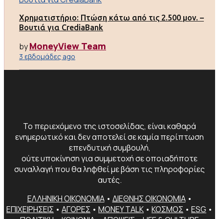
Χρηματιστήριο: Πτώση κάτω από τις 2.500 μον. –
Βουτιά για CrediaBank
MoneyView Team
by
3 εβδομάδες ago
Το περιεχόμενο της ιστοσελίδας, είναι καθαρά
ενημερωτικό και δεν αποτελεί σε καμία περίπτωση
επενδυτική συμβουλή,
ούτε υποκίνηση για συμμετοχή σε οποιαδήποτε
συναλλαγή που θα ληφθεί με βάση τις πληροφορίες
αυτές.
ΕΛΛΗΝΙΚΗ ΟΙΚΟΝΟΜΙΑ
•
ΔΙΕΘΝΗΣ ΟΙΚΟΝΟΜΙΑ
•
ΕΠΙΧΕΙΡΗΣΕΙΣ
•
ΑΓΟΡΕΣ
•
MONEY TALK
•
ΚΟΣΜΟΣ
•
ESG
•