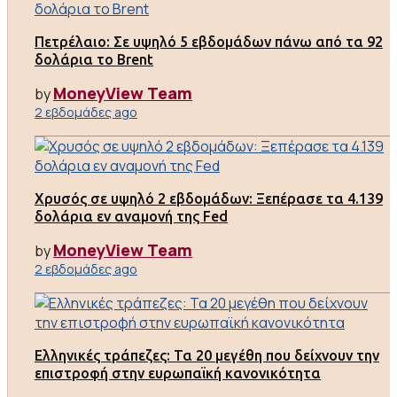
Πετρέλαιο: Σε υψηλό 5 εβδομάδων πάνω από τα 92
δολάρια το Brent
MoneyView Team
by
2 εβδομάδες ago
Χρυσός σε υψηλό 2 εβδομάδων: Ξεπέρασε τα 4.139
δολάρια εν αναμονή της Fed
MoneyView Team
by
2 εβδομάδες ago
Ελληνικές τράπεζες: Τα 20 μεγέθη που δείχνουν την
επιστροφή στην ευρωπαϊκή κανονικότητα