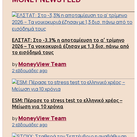
ΕΛΣΤΑΤ: Στο -3,3% η αποταμίευση το α’ τρίμηνο
2026 – Τα νοικοκυριά έζησαν με 1,3 δισ. πάνω από
το εισόδημά τους
MoneyView Team
by
2 εβδομάδες ago
ESM: Πέρασε το stress test το ελληνικό χρέος –
Μείωση για 10 χρόνια
MoneyView Team
by
2 εβδομάδες ago