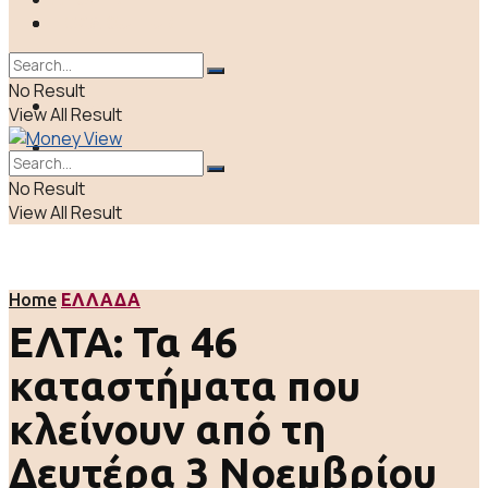
ΠΟΛΙΤΙΚΗ
LIFE & CULTURE
ΕΛΛΑΔΑ
No Result
ΑΠΟΨΕΙΣ
View All Result
LIFE & CULTURE
No Result
View All Result
Home
ΕΛΛΑΔΑ
ΕΛΤΑ: Τα 46
καταστήματα που
κλείνουν από τη
Δευτέρα 3 Νοεμβρίου