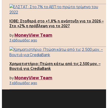
ΙΟΒΕ: Σταθερά στο +1,8% η ανάπτυξη για το 2026 –
Στο +2% η πρόβλεψη για το 2027
MoneyView Team
by
3 εβδομάδες ago
Χρηματιστήριο: Πτώση κάτω από τις 2.500 μον. –
Βουτιά για CrediaBank
MoneyView Team
by
3 εβδομάδες ago