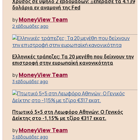
Χρυσός σε υψηλό 2 εβδομάδων: Ξεπέρασε τα 4.139
δολάρια εν αναμονή της Fed
MoneyView Team
by
2 εβδομάδες ago
Ελληνικές τράπεζες: Τα 20 μεγέθη που δείχνουν την
επιστροφή στην ευρωπαϊκή κανονικότητα
MoneyView Team
by
3 εβδομάδες ago
Πτωτικό 5×5 στη Λεωφόρο Αθηνών: Ο Γενικός
Δείκτης στο -1,15% με τζίρο €317 εκατ.
MoneyView Team
by
3 εβδομάδες ago