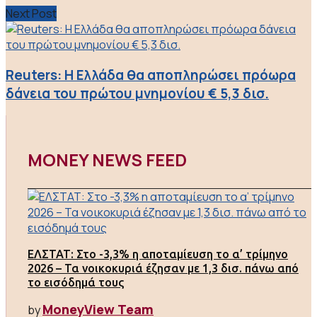
Next Post
Reuters: Η Ελλάδα θα αποπληρώσει πρόωρα
δάνεια του πρώτου μνημονίου € 5,3 δισ.
MONEY NEWS FEED
ΕΛΣΤΑΤ: Στο -3,3% η αποταμίευση το α’ τρίμηνο
2026 – Τα νοικοκυριά έζησαν με 1,3 δισ. πάνω από
το εισόδημά τους
MoneyView Team
by