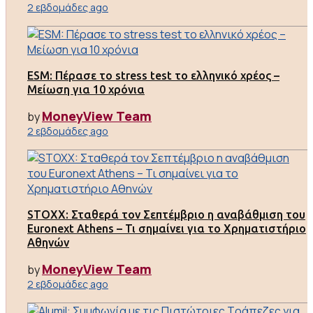
2 εβδομάδες ago
ESM: Πέρασε το stress test το ελληνικό χρέος –
Μείωση για 10 χρόνια
MoneyView Team
by
2 εβδομάδες ago
STOXX: Σταθερά τον Σεπτέμβριο η αναβάθμιση του
Euronext Athens – Τι σημαίνει για το Χρηματιστήριο
Αθηνών
MoneyView Team
by
2 εβδομάδες ago