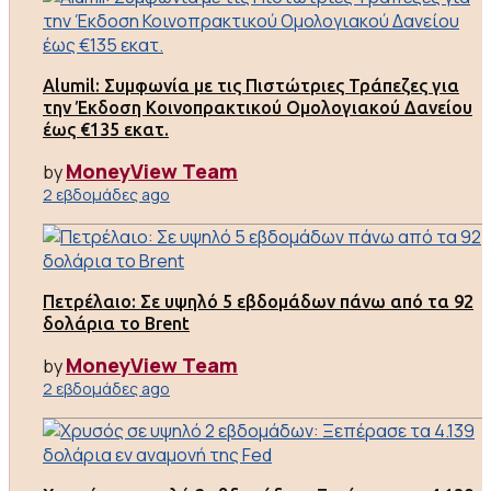
Alumil: Συμφωνία με τις Πιστώτριες Τράπεζες για
την Έκδοση Κοινοπρακτικού Ομολογιακού Δανείου
έως €135 εκατ.
MoneyView Team
by
2 εβδομάδες ago
Πετρέλαιο: Σε υψηλό 5 εβδομάδων πάνω από τα 92
δολάρια το Brent
MoneyView Team
by
2 εβδομάδες ago