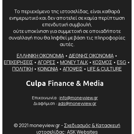
Το περιεχόμενο της ιστοσελίδας, είναι καθαρά
ενημερωτικό και δεν αποτελεί σε καμία περίπτωση
επενδυτική συμβουλή,
ούτε υποκίνηση για συμμετοχή σε οποιαδήποτε
συναλλαγή που θα ληφθεί με βάση τις πληροφορίες
αυτές.
ΕΛΛΗΝΙΚΗ ΟΙΚΟΝΟΜΙΑ
•
ΔΙΕΘΝΗΣ ΟΙΚΟΝΟΜΙΑ
•
ΕΠΙΧΕΙΡΗΣΕΙΣ
•
ΑΓΟΡΕΣ
•
MONEY TALK
•
ΚΟΣΜΟΣ
•
ESG
•
ΠΟΛΙΤΙΚΗ
•
ΚΟΙΝΩΝΙΑ
•
ΑΠΟΨΕΙΣ
•
LIFE & CULTURE
Culpa
Finance & Media
Επικοινωνία :
info@moneyview.gr
Διαφήμιση :
ads@moneyview.gr
© 2021 moneyview.gr -
Σχεδιασμός & Κατασκευή
ιστοσελίδας: ASK Websites