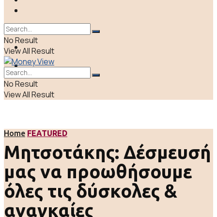
ΠΟΛΙΤΙΚΗ
LIFE & CULTURE
ΕΛΛΑΔΑ
No Result
ΑΠΟΨΕΙΣ
View All Result
LIFE & CULTURE
No Result
View All Result
Home
FEATURED
Μητσοτάκης: Δέσμευσή
μας να προωθήσουμε
όλες τις δύσκολες &
αναγκαίες