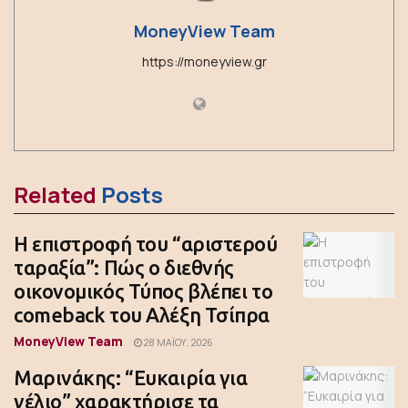
MoneyView Team
https://moneyview.gr
Related
Posts
Η επιστροφή του “αριστερού
ταραξία”: Πώς ο διεθνής
οικονομικός Τύπος βλέπει το
comeback του Αλέξη Τσίπρα
MoneyView Team
28 ΜΑΪ́ΟΥ, 2026
Μαρινάκης: “Ευκαιρία για
γέλιο” χαρακτήρισε τα