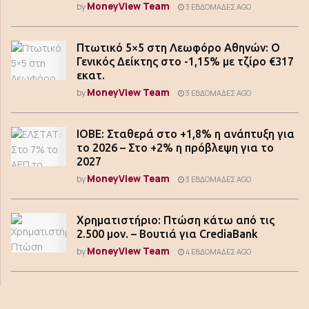
MoneyView Team
by
3 ΕΒΔΟΜΆΔΕΣ AGO
Πτωτικό 5×5 στη Λεωφόρο Αθηνών: Ο
Γενικός Δείκτης στο -1,15% με τζίρο €317
εκατ.
MoneyView Team
by
3 ΕΒΔΟΜΆΔΕΣ AGO
ΙΟΒΕ: Σταθερά στο +1,8% η ανάπτυξη για
το 2026 – Στο +2% η πρόβλεψη για το
2027
MoneyView Team
by
3 ΕΒΔΟΜΆΔΕΣ AGO
Χρηματιστήριο: Πτώση κάτω από τις
2.500 μον. – Βουτιά για CrediaBank
MoneyView Team
by
4 ΕΒΔΟΜΆΔΕΣ AGO