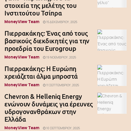
στοιχεία της μελέτης του
Ινστιτούτου Τσίπρα
MoneyView Team
15 ΔΕΚΕΜΒΡΊΟΥ, 2025
Πιερρακάκης: Ένας από τους
βασικούς διεκδικητές για την
προεδρία του Eurogroup
MoneyView Team
19 ΝΟΕΜΒΡΊΟΥ, 2025
Πιερρακάκης: Η Ευρώπη
χρειάζεται άλμα μπροστά
MoneyView Team
11 ΣΕΠΤΕΜΒΡΊΟΥ, 2025
Chevron & Helleniq Energy
ενώνουν δυνάμεις για έρευνες
υδρογονανθράκων στην
Ελλάδα
MoneyView Team
10 ΣΕΠΤΕΜΒΡΊΟΥ, 2025