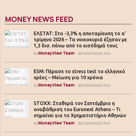
MONEY NEWS FEED
ΕΛΣΤΑΤ: Στο -3,3% η αποταμίευση το α’
τρίμηνο 2026 – Τα νοικοκυριά έζησαν με
1,3 δισ. πάνω από το εισόδημά τους
MoneyView Team
by
2 ΕΒΔΟΜΆΔΕΣ AGO
ESM: Πέρασε το stress test το ελληνικό
χρέος – Μείωση για 10 χρόνια
MoneyView Team
by
2 ΕΒΔΟΜΆΔΕΣ AGO
STOXX: Σταθερά τον Σεπτέμβριο η
αναβάθμιση του Euronext Athens – Τι
σημαίνει για το Χρηματιστήριο Αθηνών
MoneyView Team
by
2 ΕΒΔΟΜΆΔΕΣ AGO