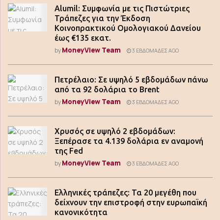
Alumil: Συμφωνία με τις Πιστώτριες
Τράπεζες για την Έκδοση
Κοινοπρακτικού Ομολογιακού Δανείου
έως €135 εκατ.
MoneyView Team
by
3 ΕΒΔΟΜΆΔΕΣ AGO
Πετρέλαιο: Σε υψηλό 5 εβδομάδων πάνω
από τα 92 δολάρια το Brent
MoneyView Team
by
3 ΕΒΔΟΜΆΔΕΣ AGO
Χρυσός σε υψηλό 2 εβδομάδων:
Ξεπέρασε τα 4.139 δολάρια εν αναμονή
της Fed
MoneyView Team
by
3 ΕΒΔΟΜΆΔΕΣ AGO
Ελληνικές τράπεζες: Τα 20 μεγέθη που
δείχνουν την επιστροφή στην ευρωπαϊκή
κανονικότητα