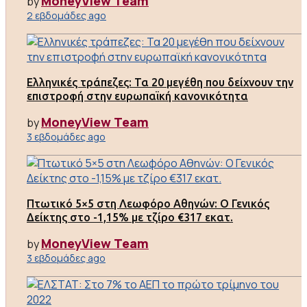
MoneyView Team
by
2 εβδομάδες ago
Ελληνικές τράπεζες: Τα 20 μεγέθη που δείχνουν την
επιστροφή στην ευρωπαϊκή κανονικότητα
MoneyView Team
by
3 εβδομάδες ago
Πτωτικό 5×5 στη Λεωφόρο Αθηνών: Ο Γενικός
Δείκτης στο -1,15% με τζίρο €317 εκατ.
MoneyView Team
by
3 εβδομάδες ago