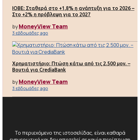
ΙΟΒΕ: Σταθερά στο +1,8% η ανάπτυξη για το 2026 –
Στο +2% η πρόβλεψη για το 2027
MoneyView Team
by
3 εβδομάδες ago
Χρηματιστήριο: Πτώση κάτω από τις 2.500 μον. –
Βουτιά για CrediaBank
MoneyView Team
by
3 εβδομάδες ago
Το περιεχόμενο της ιστοσελίδας, είναι καθαρά
ενημερωτικό και δεν αποτελεί σε καμία περίπτωση