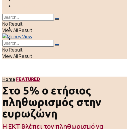
ΠΟΛΙΤΙΚΗ
LIFE & CULTURE
ΕΛΛΑΔΑ
No Result
ΑΠΟΨΕΙΣ
View All Result
LIFE & CULTURE
No Result
View All Result
Home
FEATURED
Στο 5% ο ετήσιος
πληθωρισμός στην
ευρωζώνη
Η ΕΚΤ βλέπει τον πληθωρισμό να