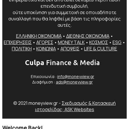
επενδυτική συμβουλή,
ούτε υποκίνηση για συμμετοχή σε οποιαδήποτε
συναλλαγή που θα ληφθεί με βάση τις πληροφορίες
αυτές.
ΕΛΛΗΝΙΚΗ ΟΙΚΟΝΟΜΙΑ
•
ΔΙΕΘΝΗΣ ΟΙΚΟΝΟΜΙΑ
•
ΕΠΙΧΕΙΡΗΣΕΙΣ
•
ΑΓΟΡΕΣ
•
MONEY TALK
•
ΚΟΣΜΟΣ
•
ESG
•
ΠΟΛΙΤΙΚΗ
•
ΚΟΙΝΩΝΙΑ
•
ΑΠΟΨΕΙΣ
•
LIFE & CULTURE
Culpa
Finance & Media
Επικοινωνία :
info@moneyview.gr
Διαφήμιση :
ads@moneyview.gr
© 2021 moneyview.gr -
Σχεδιασμός & Κατασκευή
ιστοσελίδας: ASK Websites
Welcome Back!