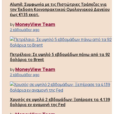
Alumil: Συμφωνία με τις Πιστώτριες Τράπεζες για
την Έκδοση Κοινοπρακτικού Ομολογιακού Δανείου
έως €135 εκατ.
MoneyView Team
by
2 εβδομάδες ago
Πετρέλαιο: Σε υψηλό 5 εβδομάδων πάνω από τα 92
δολάρια το Brent
MoneyView Team
by
2 εβδομάδες ago
Χρυσός σε υψηλό 2 εβδομάδων: Ξεπέρασε τα 4.139
δολάρια εν αναμονή της Fed