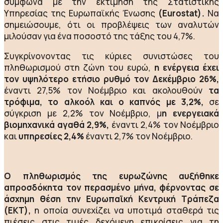
σύμφωνα με την εκτίμηση της Στατιστικής
Υπηρεσίας της Ευρωπαϊκής Ένωσης
(Eurostat).
Να
σημειώσουμε, ότι οι προβλέψεις των αναλυτών
μιλούσαν για ένα ποσοστό της τάξης του 4,7%.
Συγκρίνονοντας τις κύριες συνιστώσες του
πληθωρισμού στη ζώνη του ευρώ,
η ενέργεια έχει
τον υψηλότερο ετήσιο ρυθμό τον Δεκέμβριο 26%,
έναντι 27,5% τον Νοέμβριο και ακολουθούν
τα
τρόφιμα, το αλκοόλ και ο καπνός με 3,2%,
σε
σύγκριση με 2,2% τον Νοέμβριο, μ
η ενεργειακά
βιομηχανικά αγαθά 2,9%,
έναντι 2,4% τον Νοέμβριο
και
υπηρεσίες 2,4%
έναντι 2,7% τον Νοέμβριο.
Ο πληθωρισμός της ευρωζώνης αυξήθηκε
απροσδόκητα τον περασμένο μήνα, φέρνοντας σε
άσχημη θέση την Ευρωπαϊκή Κεντρική Τράπεζα
(ΕΚΤ),
η οποία συνεχίζει να υποτιμά σταθερά τις
πιέσεις στις τιμές δεχόμενη επικρίσεις για τη