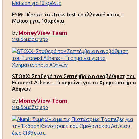
ESM: Πέρασε το stress test το ελληνικό χρέος –
Μείωση για 10 χρόνια
MoneyView Team
by
2 εβδομάδες ago
STOXX: Σταθερά τον Σεπτέμβριο η αναβάθμιση του
Euronext Athens – Τι σημαίνει για το Χρηματιστήριο
Αθηνών
MoneyView Team
by
2 εβδομάδες ago