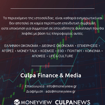
Το περιεχόμενο της ιστοσελίδας, είναι καθαρά ενημερωτικό και
δεν αποτελεί σε καμία περίπτωση επενδυτική συμβουλή,
ούτε υποκίνηση για συμμετοχή σε οποιαδήποτε συναλλαγή που θα
ληφθεί με βάση τις πληροφορίες αυτές.
ΕΛΛΗΝΙΚΗ ΟΙΚΟΝΟΜΙΑ
•
ΔΙΕΘΝΗΣ ΟΙΚΟΝΟΜΙΑ
•
ΕΠΙΧΕΙΡΗΣΕΙΣ
•
ΑΓΟΡΕΣ
•
MONEY TALK
•
ΚΟΣΜΟΣ
•
ESG
•
ΠΟΛΙΤΙΚΗ
•
ΚΟΙΝΩΝΙΑ
•
ΑΠΟΨΕΙΣ
•
LIFE & CULTURE
Culpa
Finance & Media
Επικοινωνία :
info@moneyview.gr
Διαφήμιση :
ads@moneyview.gr