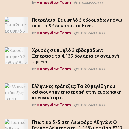
MoneyView Team
by
1 ΕΒΔΟΜΆΔΑ AGO
Πετρέλαιο: Σε υψηλό 5 εβδομάδων πάνω
από τα 92 δολάρια το Brent
MoneyView Team
by
2 ΕΒΔΟΜΆΔΕΣ AGO
Χρυσός σε υψηλό 2 εβδομάδων:
Ξεπέρασε τα 4.139 δολάρια εν αναμονή
της Fed
MoneyView Team
by
2 ΕΒΔΟΜΆΔΕΣ AGO
Ελληνικές τράπεζες: Τα 20 μεγέθη που
δείχνουν την επιστροφή στην ευρωπαϊκή
κανονικότητα
MoneyView Team
by
2 ΕΒΔΟΜΆΔΕΣ AGO
Πτωτικό 5×5 στη Λεωφόρο Αθηνών: Ο
Γενικός Δείκτης στο -1,15% με τζίρο €317