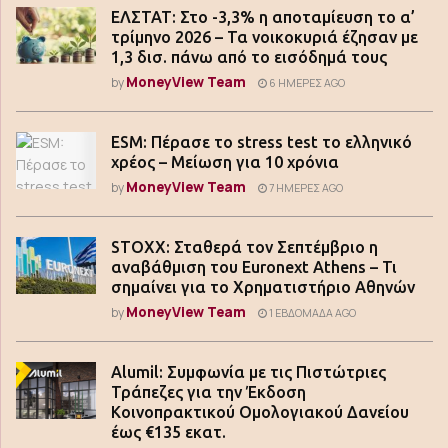
ΕΛΣΤΑΤ: Στο -3,3% η αποταμίευση το α’
τρίμηνο 2026 – Τα νοικοκυριά έζησαν με
1,3 δισ. πάνω από το εισόδημά τους
MoneyView Team
by
6 ΗΜΈΡΕΣ AGO
ESM: Πέρασε το stress test το ελληνικό
χρέος – Μείωση για 10 χρόνια
MoneyView Team
by
7 ΗΜΈΡΕΣ AGO
STOXX: Σταθερά τον Σεπτέμβριο η
αναβάθμιση του Euronext Athens – Τι
σημαίνει για το Χρηματιστήριο Αθηνών
MoneyView Team
by
1 ΕΒΔΟΜΆΔΑ AGO
Alumil: Συμφωνία με τις Πιστώτριες
Τράπεζες για την Έκδοση
Κοινοπρακτικού Ομολογιακού Δανείου
έως €135 εκατ.