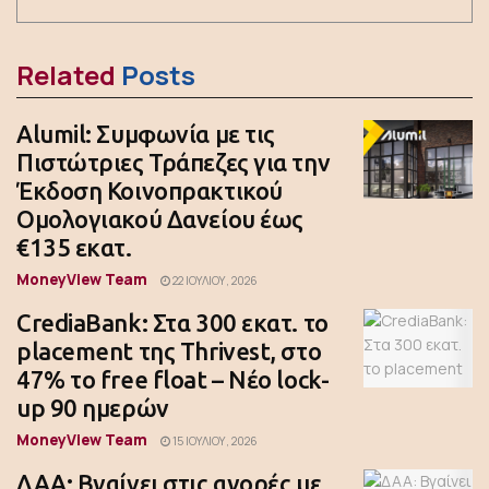
Related
Posts
Alumil: Συμφωνία με τις
Πιστώτριες Τράπεζες για την
Έκδοση Κοινοπρακτικού
Ομολογιακού Δανείου έως
€135 εκατ.
MoneyView Team
22 ΙΟΥΛΊΟΥ, 2026
CrediaBank: Στα 300 εκατ. το
placement της Thrivest, στο
47% το free float – Νέο lock-
up 90 ημερών
MoneyView Team
15 ΙΟΥΛΊΟΥ, 2026
ΔΑΑ: Βγαίνει στις αγορές με