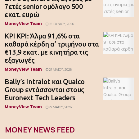
7ετές senior ομόλογο 500
εκατ. ευρώ
MoneyView Team
15 ΙΟΥΝΊΟΥ, 2026
ΚΡΙ ΚΡΙ: Άλμα 91,6% στα
καθαρά κέρδη α’ τριμήνου στα
€13,9 εκατ. με κινητήρα τις
εξαγωγές
MoneyView Team
27 ΜΑΪ́ΟΥ, 2026
Bally’s Intralot και Qualco
Group εντάσσονται στους
Euronext Tech Leaders
MoneyView Team
27 ΜΑΪ́ΟΥ, 2026
MONEY NEWS FEED